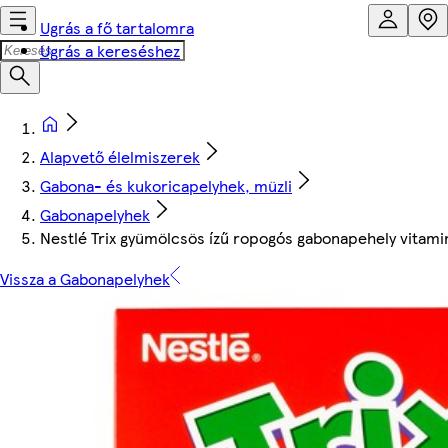
Ugrás a fő tartalomra
Ugrás a kereséshez
Alapvető élelmiszerek
Gabona- és kukoricapelyhek, müzli
Gabonapelyhek
Nestlé Trix gyümölcsös ízű ropogós gabonapehely vitamin
Vissza a Gabonapelyhek