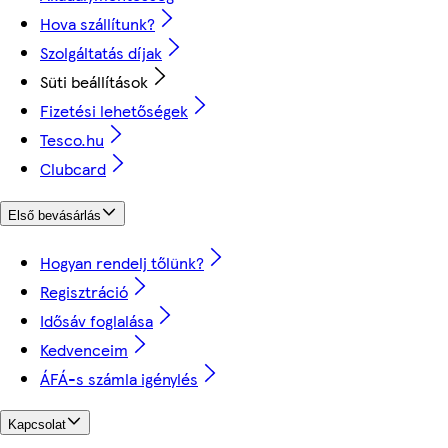
Hova szállítunk?
Szolgáltatás díjak
Süti beállítások
Fizetési lehetőségek
Tesco.hu
Clubcard
Első bevásárlás
Hogyan rendelj tőlünk?
Regisztráció
Idősáv foglalása
Kedvenceim
ÁFÁ-s számla igénylés
Kapcsolat