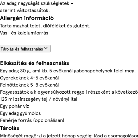
Az adag nagyságát szükségletek
-
szerint változtassátok.
Allergén információ
Tartalmazhat tejet, dióféléket és glutént.
Vas- és kalciumforrás
Tárolás és felhasználás
Elkészítés és felhasználás
Egy adag 30 g, ami kb. 5 evőkanál gabonapehelynek felel meg.
Gyerekeknek 4-5 evőkanál
Felnőtteknek 5-8 evőkanál
Fogyasszátok a kiegyensúlyozott reggeli részeként a következő
125 ml zsírszegény tej / növényi ital
Egy pohár víz
Egy adag gyümölcs
Fehérje forrás (opcionálisan)
Tárolás
Minőségét megőrzi a jelzett hónap végéig: lásd a csomagoláso