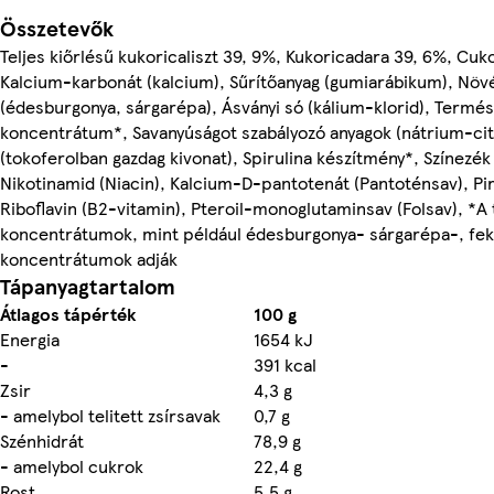
Összetevők
Teljes kiőrlésű kukoricaliszt 39, 9%, Kukoricadara 39, 6%, Cuk
Kalcium-karbonát (kalcium), Sűrítőanyag (gumiarábikum), Nö
(édesburgonya, sárgarépa), Ásványi só (kálium-klorid), Termé
koncentrátum*, Savanyúságot szabályozó anyagok (nátrium-cit
(tokoferolban gazdag kivonat), Spirulina készítmény*, Színezék 
Nikotinamid (Niacin), Kalcium-D-pantotenát (Pantoténsav), Pir
Riboflavin (B2-vitamin), Pteroil-monoglutaminsav (Folsav), *A
koncentrátumok, mint például édesburgonya- sárgarépa-, feke
koncentrátumok adják
Tápanyagtartalom
Átlagos tápérték
100 g
Energia
1654 kJ
-
391 kcal
Zsir
4,3 g
- amelybol telitett zsírsavak
0,7 g
Szénhidrát
78,9 g
- amelybol cukrok
22,4 g
Rost
5,5 g