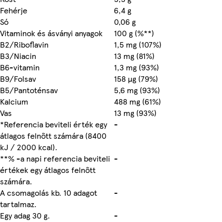
Fehérje
6,4 g
Só
0,06 g
Vitaminok és ásványi anyagok
100 g (%**)
B2/Riboflavin
1,5 mg (107%)
B3/Niacin
13 mg (81%)
B6-vitamin
1,3 mg (93%)
B9/Folsav
158 µg (79%)
B5/Pantoténsav
5,6 mg (93%)
Kalcium
488 mg (61%)
Vas
13 mg (93%)
*Referencia beviteli érték egy
-
átlagos felnőtt számára (8400
kJ / 2000 kcal).
**% -a napi referencia beviteli
-
értékek egy átlagos felnőtt
számára.
A csomagolás kb. 10 adagot
-
tartalmaz.
Egy adag 30 g.
-