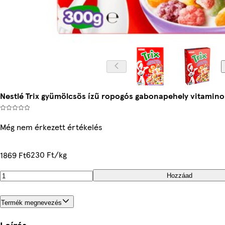
Nestlé Trix gyümölcsös ízű ropogós gabonapehely vitaminok
Még nem érkezett értékelés
6230 Ft/kg
1869 Ft
Hozzáad
Termék megnevezés