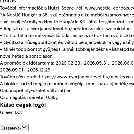
Leírás
További információk a Nutri-Score-ról: www.nestle-cereals
*A Nestlé Hungária 35. születésnapja alkalmából számos nyer
- Vásárolj bármilyen Nestlé Hungária Kft. által forgalmazott t
- Regisztrálj a nyerjanestlevel.hu/nestleosszekot weboldalon
- Töltsd fel a termékvásárlásodat és az azokhoz tartozó blokk
- Gyűjtsd a hűségpontokat és váltsd be ajándékokra vagy esély
- Minél több pontot gyűjtesz, annál több ajándékra válthatod b
növelheted a sorsoláson
A promóciók időtartama: 2026.02.23.-2026.05.31., 2026.06.0
2026.09.01.-2026.12.26.
Tovább részletek: https://www.nyerjanestlevel.hu/nestleoss
A blokkot őrizd meg a promóció végéig, mert az az ajándék/ny
Gabonapehely-szelet változatban
Csomagolás mérete: 0.3kg
Külső cégek logói
Green Dot
Összetevők