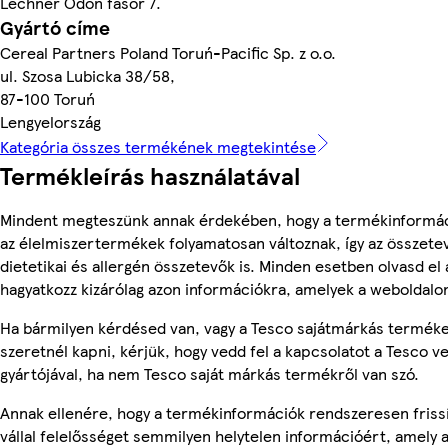
Lechner Ödön fasor 7.
Gyártó címe
Cereal Partners Poland Toruń-Pacific Sp. z o.o.
ul. Szosa Lubicka 38/58,
87-100 Toruń
Lengyelország
Kategória összes termékének megtekintése
Termékleírás használatával
Mindent megteszünk annak érdekében, hogy a termékinformác
az élelmiszertermékek folyamatosan változnak, így az összete
dietetikai és allergén összetevők is. Minden esetben olvasd el
hagyatkozz kizárólag azon információkra, amelyek a weboldalon
Ha bármilyen kérdésed van, vagy a Tesco sajátmárkás terméke
szeretnél kapni, kérjük, hogy vedd fel a kapcsolatot a Tesco v
gyártójával, ha nem Tesco saját márkás termékről van szó.
Annak ellenére, hogy a termékinformációk rendszeresen friss
vállal felelősséget semmilyen helytelen információért, amely