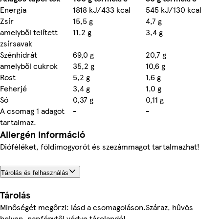
Energia
1818 kJ/433 kcal
545 kJ/130 kcal
Zsír
15,5 g
4,7 g
amelyből telített
11,2 g
3,4 g
zsírsavak
Szénhidrát
69,0 g
20,7 g
amelyből cukrok
35,2 g
10,6 g
Rost
5,2 g
1,6 g
Feherjé
3,4 g
1,0 g
Só
0,37 g
0,11 g
A csomag 1 adagot
-
-
tartalmaz.
Allergén információ
Dióféléket, földimogyorót és szezámmagot tartalmazhat!
Tárolás és felhasználás
Tárolás
Minőségét megőrzi: lásd a csomagoláson.Száraz, hűvös
helyen, napfénytől védve tárolandó!