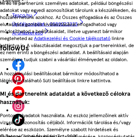
Kapcsolat
Mi és 18 partnerünk személyes adatokat, például böngészési
adatokat vagy egyedi azonosítókat tárolunk a készülékeden, és
Tesco.hu
hozzáférhetünk azokhoz. Az Összes elfogadása és az Összes
Ügyfélszolgálat - 0680222333
elutasítása gombok kiválasztásával elfogadhatod vagy
módosíthatod a beállításaidat, illetve ugyanezt bármikor
Áruházkereső
megteheted az
Adatkezelési és Cookie tájékoztató
linkre
kattintva is. A választásaidat megosztjuk a partnereinkkel, de
followUs
ez nem érinti a böngészési adataidat. A beállításaid alapján
személyre tudjuk szabni a vásárlási élményedet az oldalon.
A hozzájárulási beállításokat bármikor módosíthatod a
láblécben található Süti beállítások linkre kattintva.
Mi és partnereink adataidat a következő célokra
használjuk:
Pontos helyadatok használata. Az eszköz jellemzőinek aktív
vizsgálata azonosítás céljából. Információk tárolása és/vagy
elérése az eszközön. Személyre szabott hirdetések és
©
Tesco-Global Áruházak Zrt. 2026
tartalmak, hirdetések és tartalmak mérése, közönségkutatás