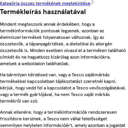
Kategória összes termékének megtekintése
Termékleírás használatával
Mindent megteszünk annak érdekében, hogy a
termékinformációk pontosak legyenek, azonban az
élelmiszertermékek folyamatosan változnak, így az
összetevők, a tápanyagértékek, a dietetikai és allergén
összetevők is. Minden esetben olvasd el a terméken található
címkét és ne hagyatkozz kizárólag azon információkra,
amelyek a weboldalon találhatóak.
Ha bármilyen kérdésed van, vagy a Tesco sajátmárkás
termékekkel kapcsolatban tájékoztatást szeretnél kapni,
kérjük, hogy vedd fel a kapcsolatot a Tesco vevőszolgálatával,
vagy a termék gyártójával, ha nem Tesco saját márkás
termékről van szó.
Annak ellenére, hogy a termékinformációk rendszeresen
frissítésre kerülnek, a Tesco nem vállal felelősséget
semmilyen helytelen információért, amely azonban a jogaidat