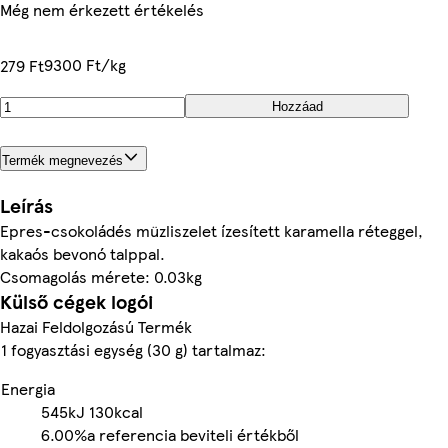
Még nem érkezett értékelés
9300 Ft/kg
279 Ft
Hozzáad
Termék megnevezés
Leírás
Epres-csokoládés müzliszelet ízesített karamella réteggel,
kakaós bevonó talppal.
Csomagolás mérete: 0.03kg
Külső cégek logói
Hazai Feldolgozású Termék
1 fogyasztási egység (30 g) tartalmaz:
Energia
545kJ
130kcal
6.00%
a referencia beviteli értékből