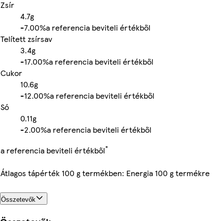
Zsír
4.7g
-
7.00%
a referencia beviteli értékből
Telített zsírsav
3.4g
-
17.00%
a referencia beviteli értékből
Cukor
10.6g
-
12.00%
a referencia beviteli értékből
Só
0.11g
-
2.00%
a referencia beviteli értékből
*
a referencia beviteli értékből
Átlagos tápérték 100 g termékben: Energia 100 g termékre
Összetevők