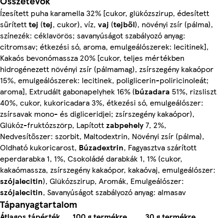
Összetevők
Ízesített puha karamella 32% [cukor, glükózszirup, édesített
sűrített
tej
(
tej
, cukor), víz,
vaj
(
tejből
), növényi zsír (pálma),
színezék: céklavörös; savanyúságot szabályozó anyag:
citromsav; étkezési só, aroma, emulgeálószerek: lecitinek],
Kakaós bevonómassza 20% [cukor, teljes mértékben
hidrogénezett növényi zsír (pálmamag), zsírszegény kakaópor
15%, emulgeálószerek: lecitinek, poliglicerin-poliricinoleát;
aroma], Extrudált gabonapelyhek 16% (
búzadara
51%, rizsliszt
40%, cukor, kukoricadara 3%, étkezési só, emulgeálószer:
zsírsavak mono- és digliceridjei; zsírszegény kakaópor),
Glükóz-fruktózszörp, Lapított
zabpehely
7, 2%,
Nedvesítőszer: szorbit, Maltodextrin, Növényi zsír (pálma),
Oldható kukoricarost,
Búzadextrin
, Fagyasztva szárított
eperdarabka 1, 1%, Csokoládé darabkák 1, 1% (cukor,
kakaómassza, zsírszegény kakaópor, kakaóvaj, emulgeálószer:
szójalecitin
), Glükózszirup, Aromák, Emulgeálószer:
szójalecitin
, Savanyúságot szabályozó anyag: almasav
Tápanyagtartalom
Átlagos tápérték
100 g termékre
30 g termékre