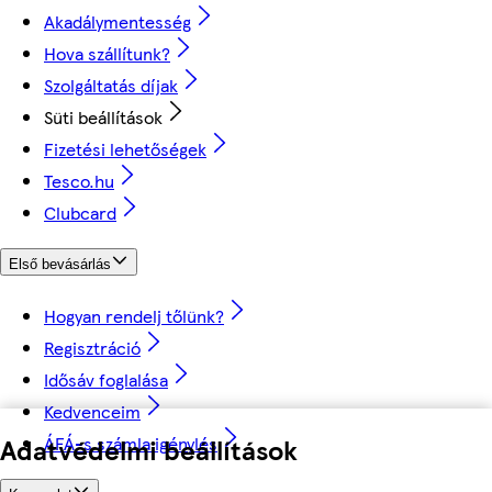
Akadálymentesség
Hova szállítunk?
Szolgáltatás díjak
Süti beállítások
Fizetési lehetőségek
Tesco.hu
Clubcard
Első bevásárlás
Hogyan rendelj tőlünk?
Regisztráció
Idősáv foglalása
Kedvenceim
Adatvédelmi beállítások
ÁFÁ-s számla igénylés