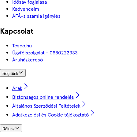
Idősáv foglalása
Kedvenceim
ÁFÁ-s számla igénylés
Kapcsolat
Tesco.hu
Ügyfélszolgálat - 0680222333
Áruházkereső
Segítünk
Árak
Biztonságos online rendelés
Általános Szerződési Feltételek
Adatkezelési és Cookie tájékoztató
Rólunk