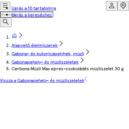
Ugrás a fő tartalomra
Ugrás a kereséshez
Alapvető élelmiszerek
Gabona- és kukoricapelyhek, müzli
Gabonapehely- és müzliszeletek
Cerbona Müzli Max epres-csokoládés müzliszelet 30 g
Vissza a Gabonapehely- és müzliszeletek