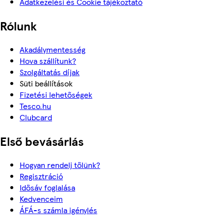
Adatkezelési és Cookie tájékoztató
Rólunk
Akadálymentesség
Hova szállítunk?
Szolgáltatás díjak
Süti beállítások
Fizetési lehetőségek
Tesco.hu
Clubcard
Első bevásárlás
Hogyan rendelj tőlünk?
Regisztráció
Idősáv foglalása
Kedvenceim
ÁFÁ-s számla igénylés