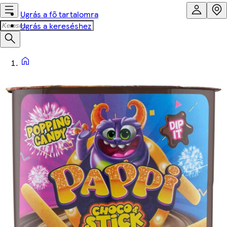
Ugrás a fő tartalomra
Ugrás a kereséshez