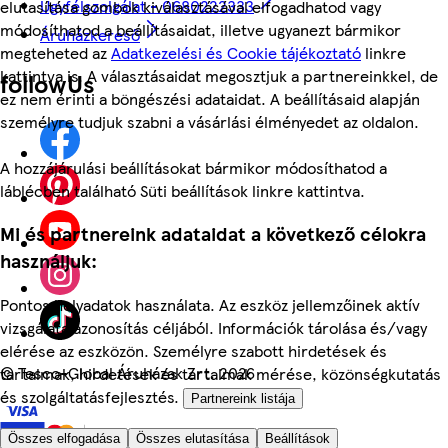
Ügyfélszolgálat - 0680222333
elutasítása gombok kiválasztásával elfogadhatod vagy
módosíthatod a beállításaidat, illetve ugyanezt bármikor
Áruházkereső
megteheted az
Adatkezelési és Cookie tájékoztató
linkre
kattintva is. A választásaidat megosztjuk a partnereinkkel, de
followUs
ez nem érinti a böngészési adataidat. A beállításaid alapján
személyre tudjuk szabni a vásárlási élményedet az oldalon.
A hozzájárulási beállításokat bármikor módosíthatod a
láblécben található Süti beállítások linkre kattintva.
Mi és partnereink adataidat a következő célokra
használjuk:
Pontos helyadatok használata. Az eszköz jellemzőinek aktív
vizsgálata azonosítás céljából. Információk tárolása és/vagy
elérése az eszközön. Személyre szabott hirdetések és
©
Tesco-Global Áruházak Zrt. 2026
tartalmak, hirdetések és tartalmak mérése, közönségkutatás
és szolgáltatásfejlesztés.
Partnereink listája
Összes elfogadása
Összes elutasítása
Beállítások