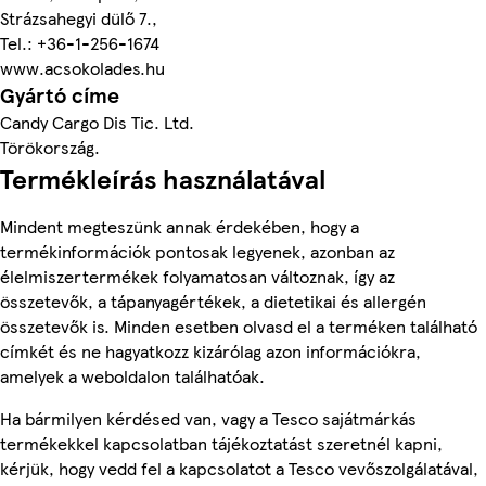
Strázsahegyi dülő 7.,
Tel.: +36-1-256-1674
www.acsokolades.hu
Gyártó címe
Candy Cargo Dis Tic. Ltd.
Törökország.
Termékleírás használatával
Mindent megteszünk annak érdekében, hogy a
termékinformációk pontosak legyenek, azonban az
élelmiszertermékek folyamatosan változnak, így az
összetevők, a tápanyagértékek, a dietetikai és allergén
összetevők is. Minden esetben olvasd el a terméken található
címkét és ne hagyatkozz kizárólag azon információkra,
amelyek a weboldalon találhatóak.
Ha bármilyen kérdésed van, vagy a Tesco sajátmárkás
termékekkel kapcsolatban tájékoztatást szeretnél kapni,
kérjük, hogy vedd fel a kapcsolatot a Tesco vevőszolgálatával,