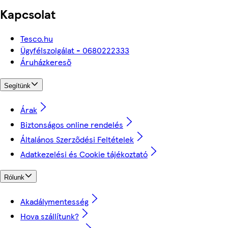
Kapcsolat
Tesco.hu
Ügyfélszolgálat - 0680222333
Áruházkereső
Segítünk
Árak
Biztonságos online rendelés
Általános Szerződési Feltételek
Adatkezelési és Cookie tájékoztató
Rólunk
Akadálymentesség
Hova szállítunk?