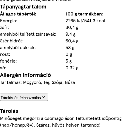
Tápanyagtartalom
Átlagos tápérték
100 g termékben:
Energia:
2265 kJ/541,3 kcal
zsír:
30,4 g
amelyből telített zsírsavak:
9,4 g
Szénhidrát:
60,4 g
amelyből cukrok:
53 g
rost:
0 g
fehérje:
5 g
só:
0,32 g
Allergén információ
Tartalmaz: Mogyoró, Tej, Szója, Búza
Tárolás és felhasználás
Tárolás
Minőségét megőrzi a csomagoláson feltüntetett időpontig
(nap/hónap/év). Száraz, hűvös helyen tartandó!