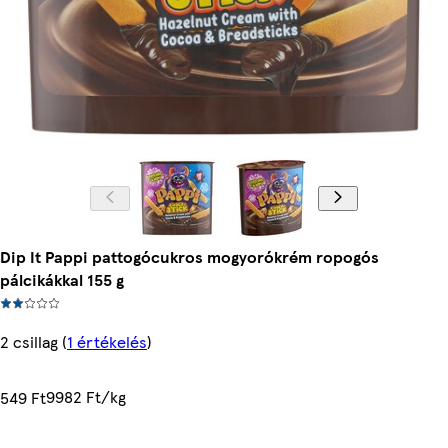
Dip It Pappi pattogócukros mogyorókrém ropogós
pálcikákkal 155 g
2 csillag
(
1 értékelés
)
9982 Ft/kg
549 Ft