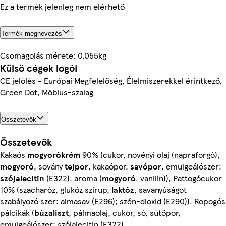
Ez a termék jelenleg nem elérhető
Termék megnevezés
Csomagolás mérete: 0.055kg
Külső cégek logói
CE jelölés - Európai Megfelelőség, Élelmiszerekkel érintkező,
Green Dot, Möbius-szalag
Összetevők
Összetevők
Kakaós
mogyorókrém
90% (cukor, növényi olaj (napraforgó),
mogyoró
, sovány
tejpor
, kakaópor,
savópor
, emulgeálószer:
szójalecitin
(E322), aroma (
mogyoró
, vanilin)), Pattogócukor
10% (szacharóz, glükóz szirup,
laktóz
, savanyúságot
szabályozó szer: almasav (E296); szén-dioxid (E290)), Ropogós
pálcikák (
búzaliszt
, pálmaolaj, cukor, só, sütőpor,
emulgeálószer: szójalecitin (E322)