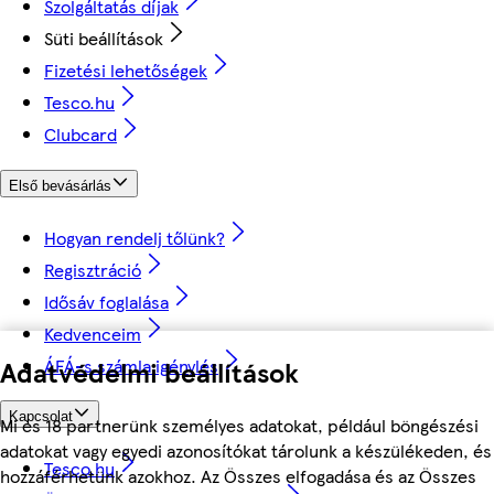
Szolgáltatás díjak
Süti beállítások
Fizetési lehetőségek
Tesco.hu
Clubcard
Első bevásárlás
Hogyan rendelj tőlünk?
Regisztráció
Idősáv foglalása
Kedvenceim
ÁFÁ-s számla igénylés
Adatvédelmi beállítások
Kapcsolat
Mi és 18 partnerünk személyes adatokat, például böngészési
adatokat vagy egyedi azonosítókat tárolunk a készülékeden, és
Tesco.hu
hozzáférhetünk azokhoz. Az Összes elfogadása és az Összes