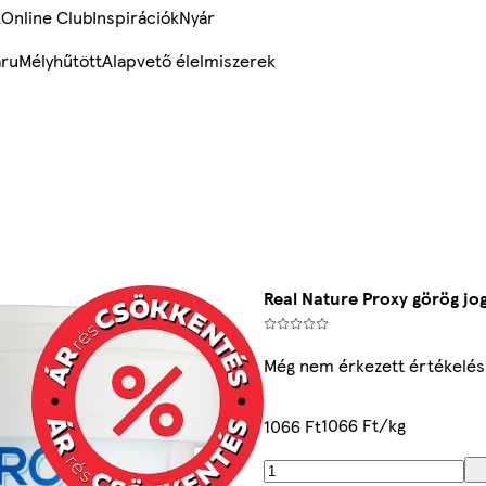
k
Online Club
Inspirációk
Nyár
ru
Mélyhűtött
Alapvető élelmiszerek
Real Nature Proxy görög jo
Még nem érkezett értékelés
1066 Ft/kg
1066 Ft