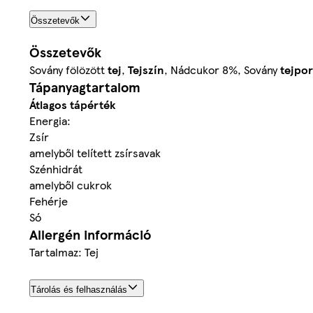
Összetevők
Összetevők
Sovány fölözött
tej
,
Tejszín
, Nádcukor 8%, Sovány
tejpor
Tápanyagtartalom
Átlagos tápérték
Energia:
Zsír
amelyből telített zsírsavak
Szénhidrát
amelyből cukrok
Fehérje
Só
Allergén információ
Tartalmaz: Tej
Tárolás és felhasználás