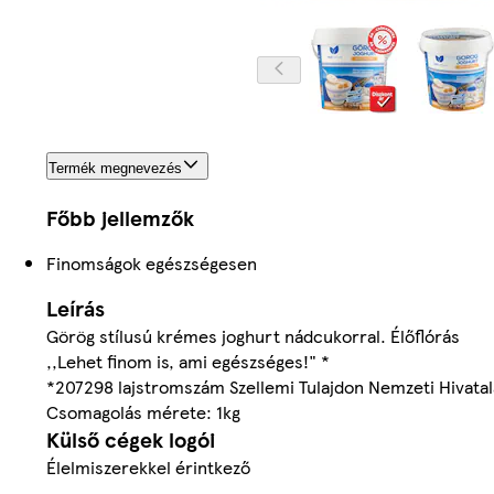
Termék megnevezés
Főbb jellemzők
Finomságok egészségesen
Leírás
Görög stílusú krémes joghurt nádcukorral. Élőflórás
,,Lehet finom is, ami egészséges!" *
*207298 lajstromszám Szellemi Tulajdon Nemzeti Hivatal
Csomagolás mérete: 1kg
Külső cégek logói
Élelmiszerekkel érintkező