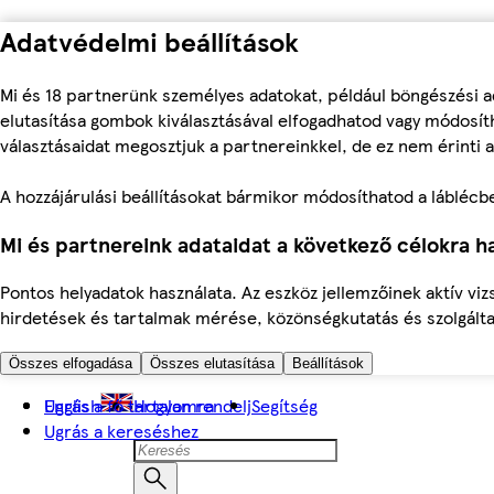
Adatvédelmi beállítások
Mi és 18 partnerünk személyes adatokat, például böngészési a
elutasítása gombok kiválasztásával elfogadhatod vagy módosíth
választásaidat megosztjuk a partnereinkkel, de ez nem érinti a
A hozzájárulási beállításokat bármikor módosíthatod a láblécben 
Mi és partnereink adataidat a következő célokra ha
Pontos helyadatok használata. Az eszköz jellemzőinek aktív viz
hirdetések és tartalmak mérése, közönségkutatás és szolgálta
Összes elfogadása
Összes elutasítása
Beállítások
Ugrás a fő tartalomra
English
Hogyan rendelj
Segítség
Ugrás a kereséshez