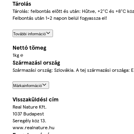
Tárolás
Tárolás: felbontás előtt és után: Hűtve, +2°C és +8°C kö
Felbontás után 1-2 napon belül fogyassza el!
További információ
Nettó tömeg
1kg ℮
Származási ország
Származási ország: Szlovákia. A tej származási országa: 
Márkainformáció
Visszaküldési cím
Real Nature Kft.
1037 Budapest
Seregély köz 13.
www.realnature.hu