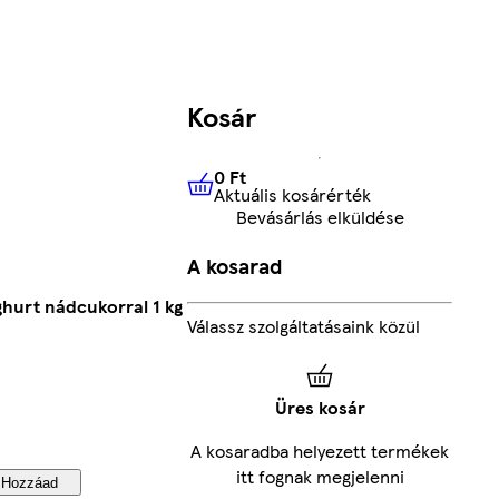
Kosár
0 Ft
Aktuális kosárérték
0 Ft
Aktuális kosárérték
Bevásárlás elküldése
A kosarad
ghurt nádcukorral 1 kg
Válassz szolgáltatásaink közül
Üres kosár
A kosaradba helyezett termékek
itt fognak megjelenni
Hozzáad