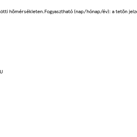
zötti hőmérsékleten.Fogyasztható (nap/hónap/év): a tetőn jelz
EU