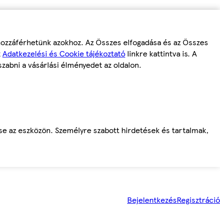
 hozzáférhetünk azokhoz. Az Összes elfogadása és az Összes
z
Adatkezelési és Cookie tájékoztató
linkre kattintva is. A
szabni a vásárlási élményedet az oldalon.
ése az eszközön. Személyre szabott hirdetések és tartalmak,
Bejelentkezés
Regisztráció