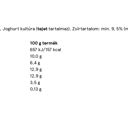
, Joghurt kultúra (
tejet
tartalmaz), Zsírtartalom: min. 9, 5% 
100 g termék
657 kJ/157 kcal
10,0 g
6,4 g
12,9 g
12,9 g
3,5 g
0,13 g