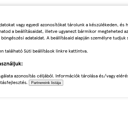
datokat vagy egyedi azonosítókat tárolunk a készülékeden, és
atod a beállításaidat, illetve ugyanezt bármikor megteheted a
 böngészési adataidat. A beállításaid alapján személyre tudjuk 
található Süti beállítások linkre kattintva.
sználjuk:
sgálata azonosítás céljából. Információk tárolása és/vagy elér
tásfejlesztés.
Partnereink listája