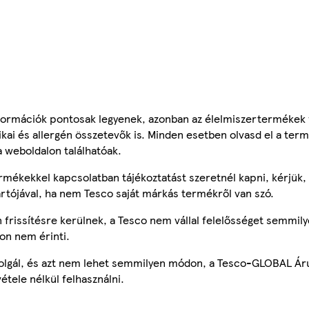
ormációk pontosak legyenek, azonban az élelmiszertermékek
tikai és allergén összetevők is. Minden esetben olvasd el a ter
a weboldalon találhatóak.
mékekkel kapcsolatban tájékoztatást szeretnél kapni, kérjük, 
ártójával, ha nem Tesco saját márkás termékről van szó.
frissítésre kerülnek, a Tesco nem vállal felelősséget semmily
on nem érinti.
szolgál, és azt nem lehet semmilyen módon, a Tesco-GLOBAL Ár
étele nélkül felhasználni.