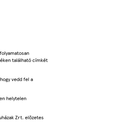
 folyamatosan
méken található címkét
hogy vedd fel a
en helytelen
uházak Zrt. előzetes