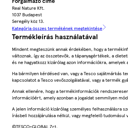
Forgalmazó címe
Real Nature Kft.
1037 Budapest
Seregély köz 13.
Kategória összes termékének megtekintése
Termékleírás használatával
Mindent megteszünk annak érdekében, hogy a termékinf
változnak, így az összetevők, a tápanyagértékek, a diete
és ne hagyatkozz kizárólag azon információkra, amelyek 
Ha bármilyen kérdésed van, vagy a Tesco sajátmárkás ter
kapcsolatot a Tesco vevőszolgálatával, vagy a termék gy
Annak ellenére, hogy a termékinformációk rendszeresen 
információért, amely azonban a jogaidat semmilyen mód
A jelen információ kizárólag személyes felhasználásra 
írásbeli hozzájárulása nélkül, vagy megfelelő tudomásul v
©TESCO-GLOBAL Zrt.