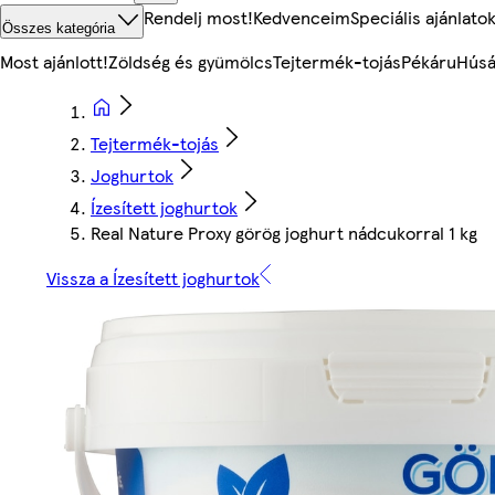
Rendelj most!
Kedvenceim
Speciális ajánlato
Összes kategória
Most ajánlott!
Zöldség és gyümölcs
Tejtermék-tojás
Pékáru
Húsá
Tejtermék-tojás
Joghurtok
Ízesített joghurtok
Real Nature Proxy görög joghurt nádcukorral 1 kg
Vissza a Ízesített joghurtok