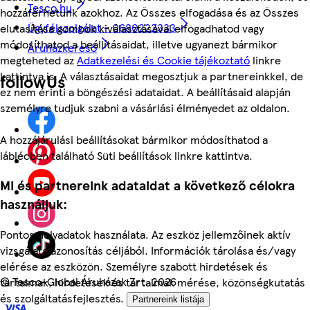
Tesco.hu
hozzáférhetünk azokhoz. Az Összes elfogadása és az Összes
Ügyfélszolgálat - 0680222333
elutasítása gombok kiválasztásával elfogadhatod vagy
módosíthatod a beállításaidat, illetve ugyanezt bármikor
Áruházkereső
megteheted az
Adatkezelési és Cookie tájékoztató
linkre
kattintva is. A választásaidat megosztjuk a partnereinkkel, de
followUs
ez nem érinti a böngészési adataidat. A beállításaid alapján
személyre tudjuk szabni a vásárlási élményedet az oldalon.
A hozzájárulási beállításokat bármikor módosíthatod a
láblécben található Süti beállítások linkre kattintva.
Mi és partnereink adataidat a következő célokra
használjuk:
Pontos helyadatok használata. Az eszköz jellemzőinek aktív
vizsgálata azonosítás céljából. Információk tárolása és/vagy
elérése az eszközön. Személyre szabott hirdetések és
©
Tesco-Global Áruházak Zrt. 2026
tartalmak, hirdetések és tartalmak mérése, közönségkutatás
és szolgáltatásfejlesztés.
Partnereink listája