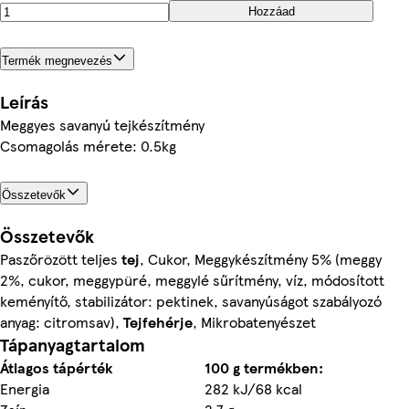
Hozzáad
Termék megnevezés
Leírás
Meggyes savanyú tejkészítmény
Csomagolás mérete: 0.5kg
Összetevők
Összetevők
Paszőrözött teljes
tej
, Cukor, Meggykészítmény 5% (meggy
2%, cukor, meggypüré, meggylé sűrítmény, víz, módosított
keményítő, stabilizátor: pektinek, savanyúságot szabályozó
anyag: citromsav),
Tejfehérje
, Mikrobatenyészet
Tápanyagtartalom
Átlagos tápérték
100 g termékben:
Energia
282 kJ/68 kcal