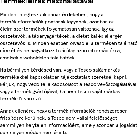
Termékleírás használatával
Mindent megteszünk annak érdekében, hogy a
termékinformációk pontosak legyenek, azonban az
élelmiszertermékek folyamatosan változnak, így az
összetevők, a tápanyagértékek, a dietetikai és allergén
összetevők is. Minden esetben olvasd el a terméken található
címkét és ne hagyatkozz kizárólag azon információkra,
amelyek a weboldalon találhatóak.
Ha bármilyen kérdésed van, vagy a Tesco sajátmárkás
termékekkel kapcsolatban tájékoztatást szeretnél kapni,
kérjük, hogy vedd fel a kapcsolatot a Tesco vevőszolgálatával,
vagy a termék gyártójával, ha nem Tesco saját márkás
termékről van szó.
Annak ellenére, hogy a termékinformációk rendszeresen
frissítésre kerülnek, a Tesco nem vállal felelősséget
semmilyen helytelen információért, amely azonban a jogaidat
semmilyen módon nem érinti.