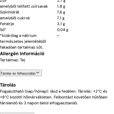
Zsír
2,7 g
amelyből telített zsírsavak
1,8 g
Szénhidrát
7,6 g
amelyből cukrok
7,1 g
Fehérje
3,1 g
Só*
0,04 g
*kizárólag a nátrium
-
természetes jelenlétéből
fakadóan tartalmaz sót.
Allergén információ
Tartalmaz: Tej
Tárolás és felhasználás
Tárolás
Fogyasztható (nap/hónap): lásd a fedélen. Tárolás: +2°C és
+8°C közötti hőmérsékleten. Felbontást követően hűtőben
tárolandó és 3 napon belül elfogyasztandó.