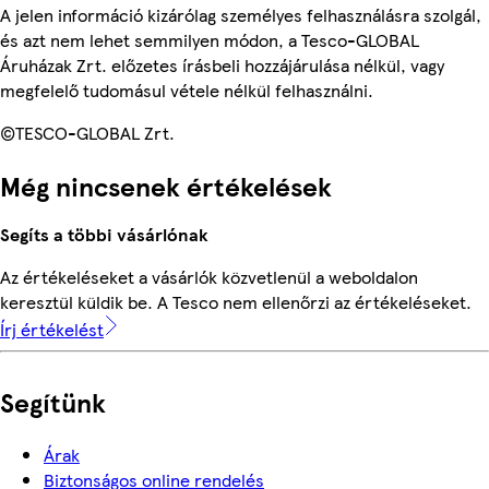
A jelen információ kizárólag személyes felhasználásra szolgál,
és azt nem lehet semmilyen módon, a Tesco-GLOBAL
Áruházak Zrt. előzetes írásbeli hozzájárulása nélkül, vagy
megfelelő tudomásul vétele nélkül felhasználni.
©TESCO-GLOBAL Zrt.
Még nincsenek értékelések
Segíts a többi vásárlónak
Az értékeléseket a vásárlók közvetlenül a weboldalon
keresztül küldik be. A Tesco nem ellenőrzi az értékeléseket.
Írj értékelést
Segítünk
Árak
Biztonságos online rendelés