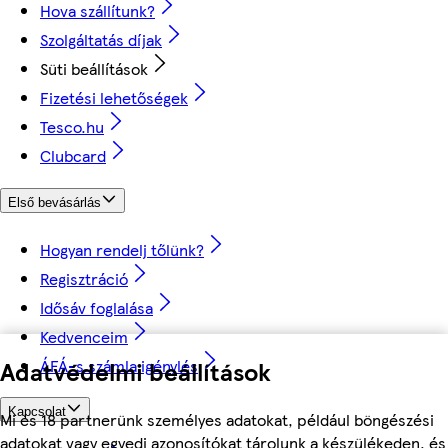
Hova szállítunk?
Szolgáltatás díjak
Süti beállítások
Fizetési lehetőségek
Tesco.hu
Clubcard
Első bevásárlás
Hogyan rendelj tőlünk?
Regisztráció
Idősáv foglalása
Kedvenceim
ÁFÁ-s számla igénylés
Adatvédelmi beállítások
Kapcsolat
Mi és 18 partnerünk személyes adatokat, például böngészési
adatokat vagy egyedi azonosítókat tárolunk a készülékeden, és