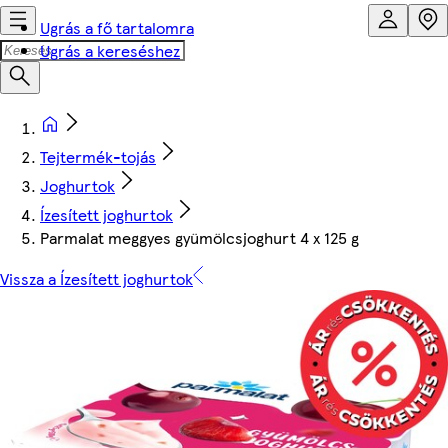
Ugrás a fő tartalomra
Ugrás a kereséshez
Tejtermék-tojás
Joghurtok
Ízesített joghurtok
Parmalat meggyes gyümölcsjoghurt 4 x 125 g
Vissza a Ízesített joghurtok