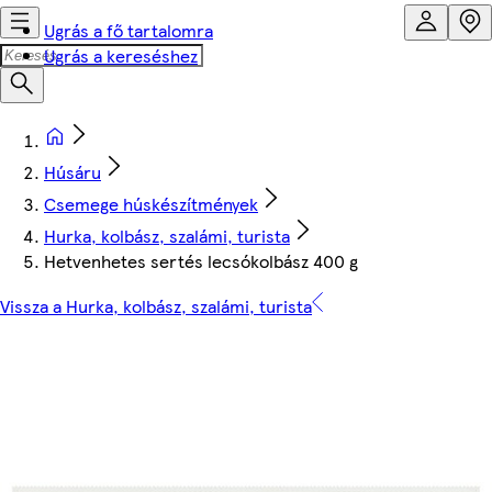
Ugrás a fő tartalomra
Ugrás a kereséshez
Húsáru
Csemege húskészítmények
Hurka, kolbász, szalámi, turista
Hetvenhetes sertés lecsókolbász 400 g
Vissza a Hurka, kolbász, szalámi, turista