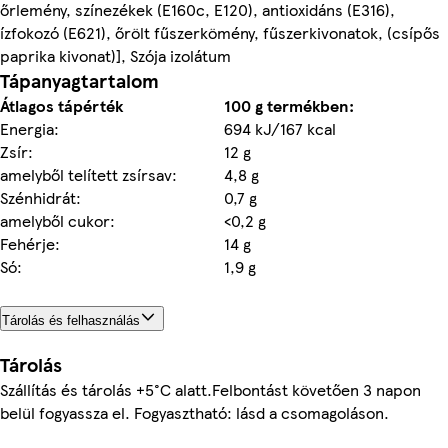
őrlemény, színezékek (E160c, E120), antioxidáns (E316),
ízfokozó (E621), őrölt fűszerkömény, fűszerkivonatok, (csípős
paprika kivonat)], Szója izolátum
Tápanyagtartalom
Átlagos tápérték
100 g termékben:
Energia:
694 kJ/167 kcal
Zsír:
12 g
amelyből telített zsírsav:
4,8 g
Szénhidrát:
0,7 g
amelyből cukor:
<0,2 g
Fehérje:
14 g
Só:
1,9 g
Tárolás és felhasználás
Tárolás
Szállítás és tárolás +5°C alatt.Felbontást követően 3 napon
belül fogyassza el. Fogyasztható: lásd a csomagoláson.