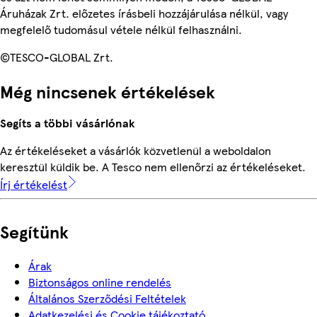
Áruházak Zrt. előzetes írásbeli hozzájárulása nélkül, vagy
megfelelő tudomásul vétele nélkül felhasználni.
©TESCO-GLOBAL Zrt.
Még nincsenek értékelések
Segíts a többi vásárlónak
Az értékeléseket a vásárlók közvetlenül a weboldalon
keresztül küldik be. A Tesco nem ellenőrzi az értékeléseket.
Írj értékelést
Segítünk
Árak
Biztonságos online rendelés
Általános Szerződési Feltételek
Adatkezelési és Cookie tájékoztató