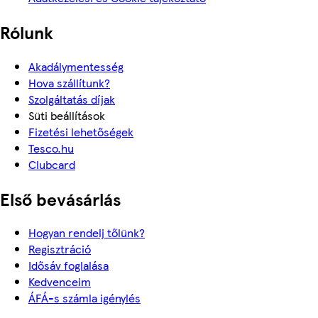
Rólunk
Akadálymentesség
Hova szállítunk?
Szolgáltatás díjak
Süti beállítások
Fizetési lehetőségek
Tesco.hu
Clubcard
Első bevásárlás
Hogyan rendelj tőlünk?
Regisztráció
Idősáv foglalása
Kedvenceim
ÁFÁ-s számla igénylés