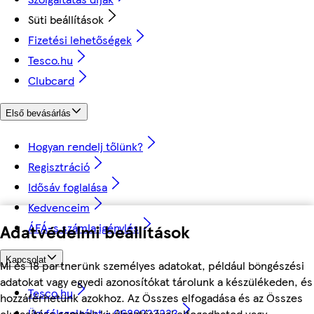
Süti beállítások
Fizetési lehetőségek
Tesco.hu
Clubcard
Első bevásárlás
Hogyan rendelj tőlünk?
Regisztráció
Idősáv foglalása
Kedvenceim
ÁFÁ-s számla igénylés
Adatvédelmi beállítások
Kapcsolat
Mi és 18 partnerünk személyes adatokat, például böngészési
adatokat vagy egyedi azonosítókat tárolunk a készülékeden, és
Tesco.hu
hozzáférhetünk azokhoz. Az Összes elfogadása és az Összes
Ügyfélszolgálat - 0680222333
elutasítása gombok kiválasztásával elfogadhatod vagy