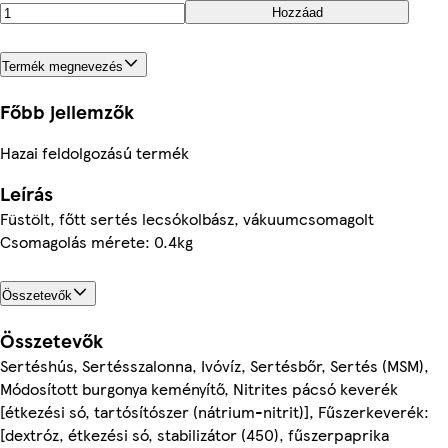
Hozzáad
Termék megnevezés
Főbb jellemzők
Hazai feldolgozású termék
Leírás
Füstölt, főtt sertés lecsókolbász, vákuumcsomagolt
Csomagolás mérete: 0.4kg
Összetevők
Összetevők
Sertéshús, Sertésszalonna, Ivóvíz, Sertésbőr, Sertés (MSM),
Módosított burgonya keményítő, Nitrites pácsó keverék
[étkezési só, tartósítószer (nátrium-nitrit)], Fűszerkeverék:
[dextróz, étkezési só, stabilizátor (450), fűszerpaprika