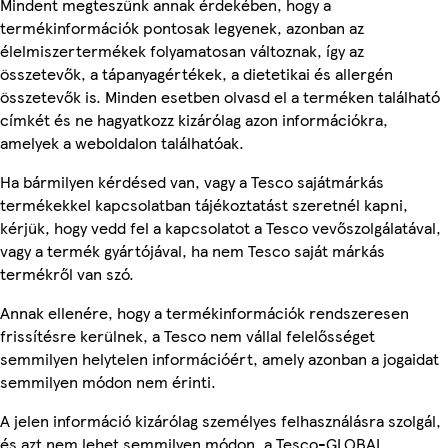
Mindent megteszünk annak érdekében, hogy a
termékinformációk pontosak legyenek, azonban az
élelmiszertermékek folyamatosan változnak, így az
összetevők, a tápanyagértékek, a dietetikai és allergén
összetevők is. Minden esetben olvasd el a terméken található
címkét és ne hagyatkozz kizárólag azon információkra,
amelyek a weboldalon találhatóak.
Ha bármilyen kérdésed van, vagy a Tesco sajátmárkás
termékekkel kapcsolatban tájékoztatást szeretnél kapni,
kérjük, hogy vedd fel a kapcsolatot a Tesco vevőszolgálatával,
vagy a termék gyártójával, ha nem Tesco saját márkás
termékről van szó.
Annak ellenére, hogy a termékinformációk rendszeresen
frissítésre kerülnek, a Tesco nem vállal felelősséget
semmilyen helytelen információért, amely azonban a jogaidat
semmilyen módon nem érinti.
A jelen információ kizárólag személyes felhasználásra szolgál,
és azt nem lehet semmilyen módon, a Tesco-GLOBAL