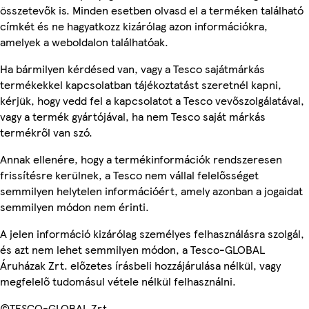
összetevők is. Minden esetben olvasd el a terméken található
címkét és ne hagyatkozz kizárólag azon információkra,
amelyek a weboldalon találhatóak.
Ha bármilyen kérdésed van, vagy a Tesco sajátmárkás
termékekkel kapcsolatban tájékoztatást szeretnél kapni,
kérjük, hogy vedd fel a kapcsolatot a Tesco vevőszolgálatával,
vagy a termék gyártójával, ha nem Tesco saját márkás
termékről van szó.
Annak ellenére, hogy a termékinformációk rendszeresen
frissítésre kerülnek, a Tesco nem vállal felelősséget
semmilyen helytelen információért, amely azonban a jogaidat
semmilyen módon nem érinti.
A jelen információ kizárólag személyes felhasználásra szolgál,
és azt nem lehet semmilyen módon, a Tesco-GLOBAL
Áruházak Zrt. előzetes írásbeli hozzájárulása nélkül, vagy
megfelelő tudomásul vétele nélkül felhasználni.
©TESCO-GLOBAL Zrt.