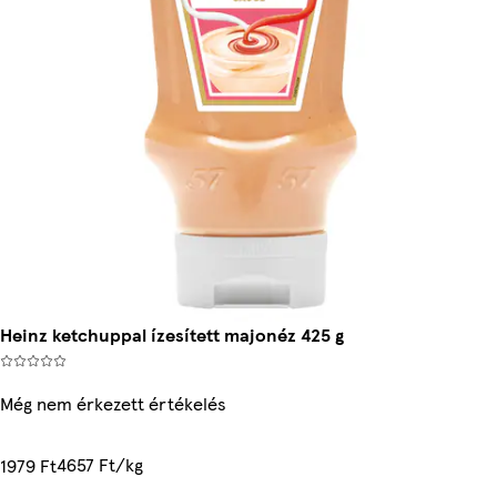
Heinz ketchuppal ízesített majonéz 425 g
Még nem érkezett értékelés
4657 Ft/kg
1979 Ft