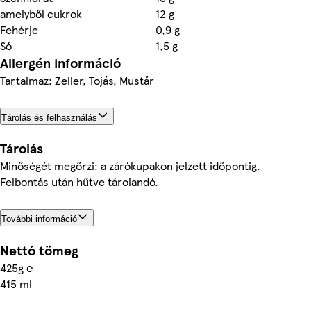
amelyből cukrok
12 g
Fehérje
0,9 g
Só
1,5 g
Allergén információ
Tartalmaz: Zeller, Tojás, Mustár
Tárolás és felhasználás
Tárolás
Minőségét megőrzi: a zárókupakon jelzett időpontig.
Felbontás után hűtve tárolandó.
További információ
Nettó tömeg
425g ℮
415 ml