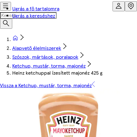
Ugrás a fő tartalomra
Ugrás a kereséshez
Alapvető élelmiszerek
Szószok, mártások, poralapok
Ketchup, mustár, torma, majonéz
Heinz ketchuppal ízesített majonéz 425 g
Vissza a Ketchup, mustár, torma, majonéz