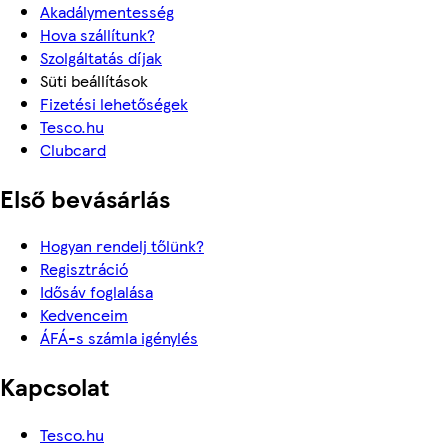
Akadálymentesség
Hova szállítunk?
Szolgáltatás díjak
Süti beállítások
Fizetési lehetőségek
Tesco.hu
Clubcard
Első bevásárlás
Hogyan rendelj tőlünk?
Regisztráció
Idősáv foglalása
Kedvenceim
ÁFÁ-s számla igénylés
Kapcsolat
Tesco.hu