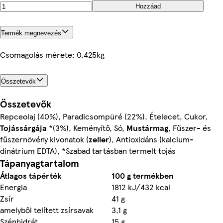
Hozzáad
Termék megnevezés
Csomagolás mérete: 0.425kg
Összetevők
Összetevők
Repceolaj (40%), Paradicsompüré (22%), Ételecet, Cukor,
Tojássárgája
*(3%), Keményítő, Só,
Mustármag
, Fűszer- és
fűszernövény kivonatok (
zeller
), Antioxidáns (kalcium-
dinátrium EDTA), *Szabad tartásban termelt tojás
Tápanyagtartalom
Átlagos tápérték
100 g termékben
Energia
1812 kJ/432 kcal
Zsír
41 g
amelyből telített zsírsavak
3,1 g
Szénhidrát
15 g