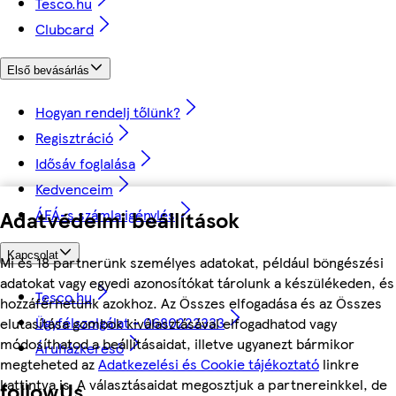
Tesco.hu
Clubcard
Első bevásárlás
Hogyan rendelj tőlünk?
Regisztráció
Idősáv foglalása
Kedvenceim
ÁFÁ-s számla igénylés
Adatvédelmi beállítások
Kapcsolat
Mi és 18 partnerünk személyes adatokat, például böngészési
adatokat vagy egyedi azonosítókat tárolunk a készülékeden, és
Tesco.hu
hozzáférhetünk azokhoz. Az Összes elfogadása és az Összes
Ügyfélszolgálat - 0680222333
elutasítása gombok kiválasztásával elfogadhatod vagy
módosíthatod a beállításaidat, illetve ugyanezt bármikor
Áruházkereső
megteheted az
Adatkezelési és Cookie tájékoztató
linkre
kattintva is. A választásaidat megosztjuk a partnereinkkel, de
followUs