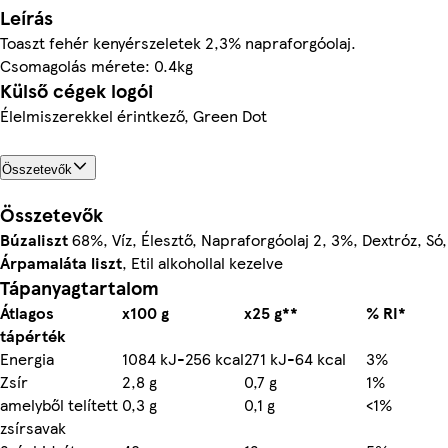
Leírás
Toaszt fehér kenyérszeletek 2,3% napraforgóolaj.
Csomagolás mérete: 0.4kg
Külső cégek logói
Élelmiszerekkel érintkező, Green Dot
Összetevők
Összetevők
Búzaliszt
68%, Víz, Élesztő, Napraforgóolaj 2, 3%, Dextróz, Só,
Árpamaláta liszt
, Etil alkohollal kezelve
Tápanyagtartalom
Átlagos
x100 g
x25 g**
% RI*
tápérték
Energia
1084 kJ-256 kcal
271 kJ-64 kcal
3%
Zsír
2,8 g
0,7 g
1%
amelyből telített
0,3 g
0,1 g
<1%
zsírsavak