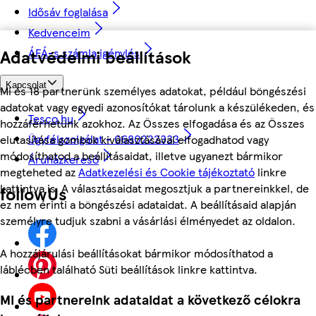
Idősáv foglalása
Kedvenceim
ÁFÁ-s számla igénylés
Adatvédelmi beállítások
Kapcsolat
Mi és 18 partnerünk személyes adatokat, például böngészési
adatokat vagy egyedi azonosítókat tárolunk a készülékeden, és
Tesco.hu
hozzáférhetünk azokhoz. Az Összes elfogadása és az Összes
Ügyfélszolgálat - 0680222333
elutasítása gombok kiválasztásával elfogadhatod vagy
módosíthatod a beállításaidat, illetve ugyanezt bármikor
Áruházkereső
megteheted az
Adatkezelési és Cookie tájékoztató
linkre
kattintva is. A választásaidat megosztjuk a partnereinkkel, de
followUs
ez nem érinti a böngészési adataidat. A beállításaid alapján
személyre tudjuk szabni a vásárlási élményedet az oldalon.
A hozzájárulási beállításokat bármikor módosíthatod a
láblécben található Süti beállítások linkre kattintva.
Mi és partnereink adataidat a következő célokra