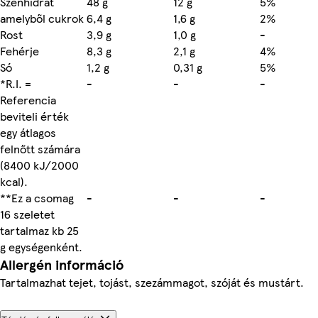
Szénhidrát
48 g
12 g
5%
amelyből cukrok
6,4 g
1,6 g
2%
Rost
3,9 g
1,0 g
-
Fehérje
8,3 g
2,1 g
4%
Só
1,2 g
0,31 g
5%
*R.I. =
-
-
-
Referencia
beviteli érték
egy átlagos
felnőtt számára
(8400 kJ/2000
kcal).
**Ez a csomag
-
-
-
16 szeletet
tartalmaz kb 25
g egységenként.
Allergén információ
Tartalmazhat tejet, tojást, szezámmagot, szóját és mustárt.