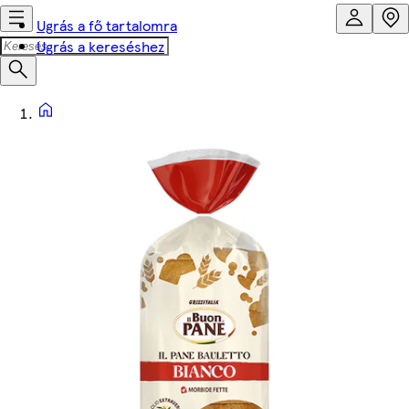
Ugrás a fő tartalomra
Ugrás a kereséshez