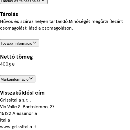
Tárolás és felhasználás
Tárolás
Hűvös és száraz helyen tartandó.Minőségét megőrzi (lezárt
csomagolás): lásd a csomagoláson.
További információ
Nettó tömeg
400g ℮
Márkainformáció
Visszaküldési cím
Grissitalia s.r.l.
Via Valle S. Bartolomeo, 37
15122 Alessandria
Italia
www.grissitalia.it