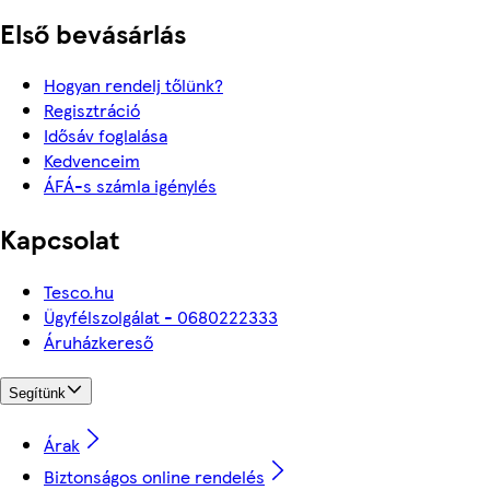
Első bevásárlás
Hogyan rendelj tőlünk?
Regisztráció
Idősáv foglalása
Kedvenceim
ÁFÁ-s számla igénylés
Kapcsolat
Tesco.hu
Ügyfélszolgálat - 0680222333
Áruházkereső
Segítünk
Árak
Biztonságos online rendelés