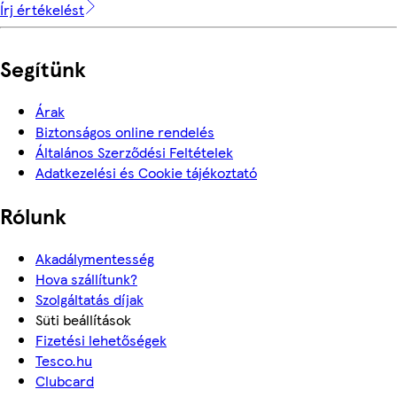
Írj értékelést
Segítünk
Árak
Biztonságos online rendelés
Általános Szerződési Feltételek
Adatkezelési és Cookie tájékoztató
Rólunk
Akadálymentesség
Hova szállítunk?
Szolgáltatás díjak
Süti beállítások
Fizetési lehetőségek
Tesco.hu
Clubcard