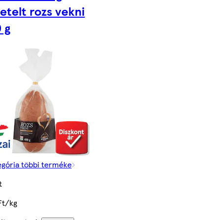
letelt rozs vekni
 g
egória többi terméke
t
Ft/kg