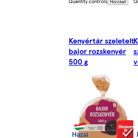
Quantity controls
Q
Hozzáad
Kenyértár szeletelt
K
bajor rozskenyér
s
500 g
v