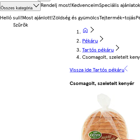
Rendelj most!
Kedvenceim
Speciális ajánlato
Összes kategória
Helló suli!
Most ajánlott!
Zöldség és gyümölcs
Tejtermék-tojás
P
Pékáru
Tartós pékáru
Csomagolt, szeletelt ken
Vissza ide Tartós pékáru
Csomagolt, szeletelt kenyér