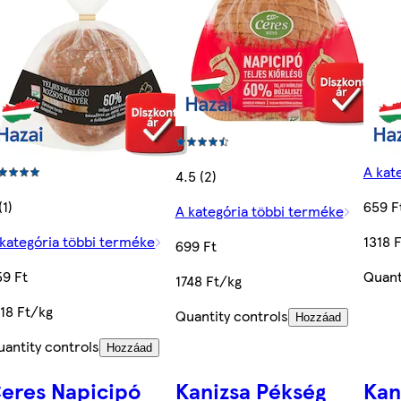
A kat
4.5 (2)
(1)
659 F
A kategória többi terméke
 kategória többi terméke
1318 
699 Ft
59 Ft
Quant
1748 Ft/kg
318 Ft/kg
Quantity controls
Hozzáad
uantity controls
Hozzáad
eres Napicipó
Kanizsa Pékség
Kan