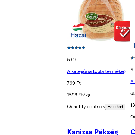
5 (1)
5 
A kategória többi terméke
A
799 Ft
6
1598 Ft/kg
1
Quantity controls
Hozzáad
Q
Kanizsa Pékség
C