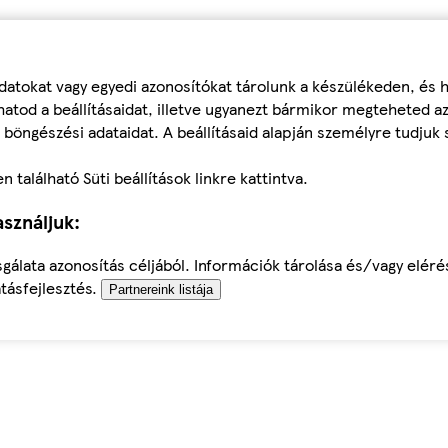
datokat vagy egyedi azonosítókat tárolunk a készülékeden, és
atod a beállításaidat, illetve ugyanezt bármikor megteheted a
 böngészési adataidat. A beállításaid alapján személyre tudjuk 
található Süti beállítások linkre kattintva.
sználjuk:
sgálata azonosítás céljából. Információk tárolása és/vagy elér
tásfejlesztés.
Partnereink listája