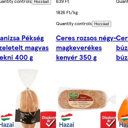
uantity controls
639 Ft
Quant
Hozzáad
1826 Ft/kg
Quantity controls
Hozzáad
anizsa Pékség
Ceres rozsos négy-
Cer
zeletelt magvas
magkeverékes
búz
ekni 400 g
kenyér 350 g
búz