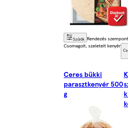
Rendezés szempont
Szűrők
Csomagolt, szeletelt kenyér
Cs
Ceres bükki
K
parasztkenyér 500
s
g
k
k