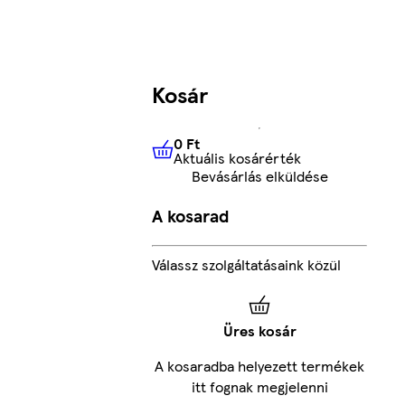
Kosár
0 Ft
Aktuális kosárérték
0 Ft
Aktuális kosárérték
Bevásárlás elküldése
A kosarad
Válassz szolgáltatásaink közül
Üres kosár
A kosaradba helyezett termékek
itt fognak megjelenni