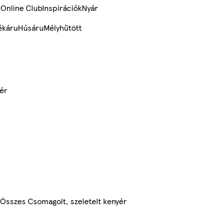
k
Online Club
Inspirációk
Nyár
ékáru
Húsáru
Mélyhűtött
yér
Összes Csomagolt, szeletelt kenyér