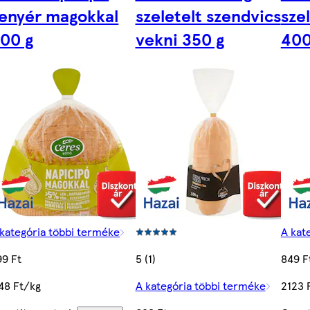
enyér magokkal
szeletelt szendvics
sze
00 g
vekni 350 g
400
 kategória többi terméke
A kat
99 Ft
5 (1)
849 F
748 Ft/kg
A kategória többi terméke
2123 