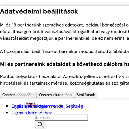
Adatvédelmi beállítások
Mi és 18 partnerünk személyes adatokat, például böngészési a
elutasítása gombok kiválasztásával elfogadhatod vagy módosíth
választásaidat megosztjuk a partnereinkkel, de ez nem érinti a
A hozzájárulási beállításokat bármikor módosíthatod a láblécben 
Mi és partnereink adataidat a következő célokra ha
Pontos helyadatok használata. Az eszköz jellemzőinek aktív viz
hirdetések és tartalmak mérése, közönségkutatás és szolgálta
Összes elfogadása
Összes elutasítása
Beállítások
Ugrás a fő tartalomra
English
Hogyan rendelj
Segítség
Ugrás a kereséshez