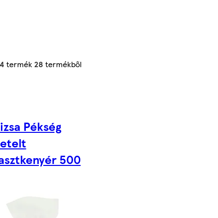
24
termék
28
termékből
izsa Pékség
letelt
asztkenyér 500