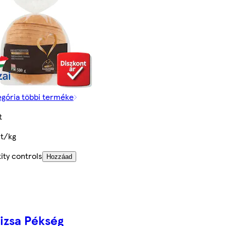
egória többi terméke
t
Ft/kg
ity controls
Hozzáad
izsa Pékség