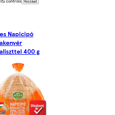
ity controls
Hozzáad
es Napicipó
akenyér
aliszttel 400 g