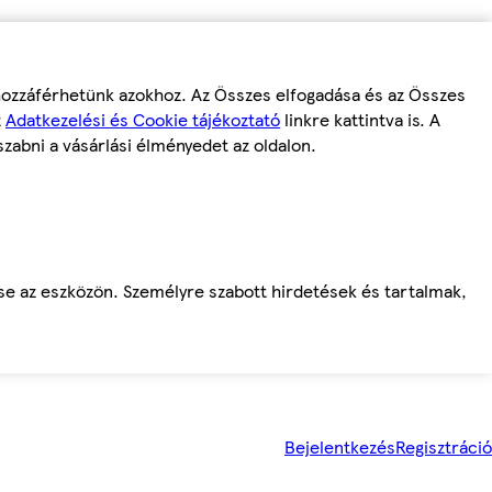
 hozzáférhetünk azokhoz. Az Összes elfogadása és az Összes
z
Adatkezelési és Cookie tájékoztató
linkre kattintva is. A
szabni a vásárlási élményedet az oldalon.
ése az eszközön. Személyre szabott hirdetések és tartalmak,
Bejelentkezés
Regisztráció