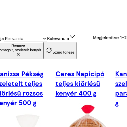
Megjelenítve
1-
ja
Relevancia
Remove
omagolt, szeletelt kenyér
Szűrő törlése
anizsa Pékség
Ceres Napicipó
Kan
zeletelt teljes
teljes kiőrlésű
sze
iőrlésű rozsos
kenyér 400 g
par
enyér 500 g
g