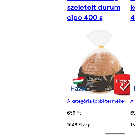
szeletelt durum
k
cipó 400 g
4
A kategória többi terméke
A
659 Ft
6
1648 Ft/kg
1