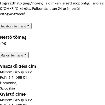
Fogyasztható (nap/hó/év): a címkén jelzett időpontig. Tárolás:
0°C-(+7)°C között. Felbontás után 24 órán belül
elfogyasztandó.
További információ
Nettó tömeg
75g
Márkainformáció
Visszaküldési cím
Mecom Group s.r.o.,
Pol'ná 4, 066 01
Homonna,
Szlovákia
Gyártó címe
Mecom Group s.r.o.,