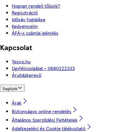
Hogyan rendelj tőlünk?
Regisztráció
Idősáv foglalása
Kedvenceim
ÁFÁ-s számla igénylés
Kapcsolat
Tesco.hu
Ügyfélszolgálat - 0680222333
Áruházkereső
Segítünk
Árak
Biztonságos online rendelés
Általános Szerződési Feltételek
Adatkezelési és Cookie tájékoztató