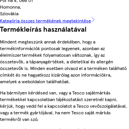
Pol'ná 4, 066 01
Homonna,
Szlovákia
Kategória összes termékének megtekintése
Termékleírás használatával
Mindent megteszünk annak érdekében, hogy a
termékinformációk pontosak legyenek, azonban az
élelmiszertermékek folyamatosan változnak, így az
összetevők, a tápanyagértékek, a dietetikai és allergén
összetevők is. Minden esetben olvasd el a terméken található
címkét és ne hagyatkozz kizárólag azon információkra,
amelyek a weboldalon találhatóak.
Ha bármilyen kérdésed van, vagy a Tesco sajátmárkás
termékekkel kapcsolatban tájékoztatást szeretnél kapni,
kérjük, hogy vedd fel a kapcsolatot a Tesco vevőszolgálatával,
vagy a termék gyártójával, ha nem Tesco saját márkás
termékről van szó.