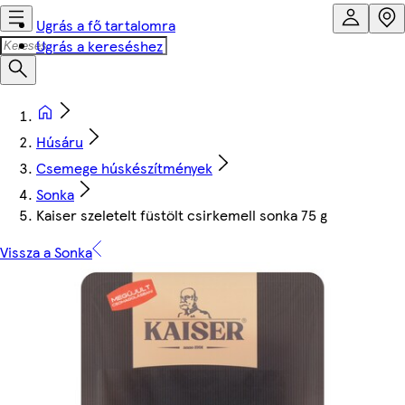
Ugrás a fő tartalomra
Ugrás a kereséshez
Húsáru
Csemege húskészítmények
Sonka
Kaiser szeletelt füstölt csirkemell sonka 75 g
Vissza a Sonka