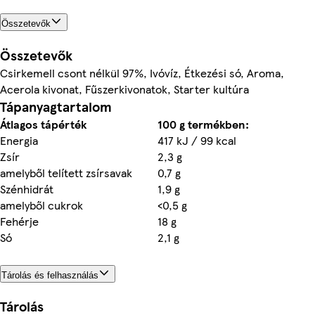
Összetevők
Összetevők
Csirkemell csont nélkül 97%, Ivóvíz, Étkezési só, Aroma,
Acerola kivonat, Fűszerkivonatok, Starter kultúra
Tápanyagtartalom
Átlagos tápérték
100 g termékben:
Energia
417 kJ / 99 kcal
Zsír
2,3 g
amelyből telített zsírsavak
0,7 g
Szénhidrát
1,9 g
amelyből cukrok
<0,5 g
Fehérje
18 g
Só
2,1 g
Tárolás és felhasználás
Tárolás