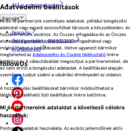
ÁFÁ-s számla igénylés
Adatvédelmi beállítások
Kapcsolat
Mi és 18 partnerünk személyes adatokat, például böngészési
adatokat vagy egyedi azonosítókat tárolunk a készülékeden, és
Tesco.hu
hozzáférhetünk azokhoz. Az Összes elfogadása és az Összes
Ügyfélszolgálat - 0680222333
elutasítása gombok kiválasztásával elfogadhatod vagy
módosíthatod a beállításaidat, illetve ugyanezt bármikor
Áruházkereső
megteheted az
Adatkezelési és Cookie tájékoztató
linkre
kattintva is. A választásaidat megosztjuk a partnereinkkel, de
followUs
ez nem érinti a böngészési adataidat. A beállításaid alapján
személyre tudjuk szabni a vásárlási élményedet az oldalon.
A hozzájárulási beállításokat bármikor módosíthatod a
láblécben található Süti beállítások linkre kattintva.
Mi és partnereink adataidat a következő célokra
használjuk:
Pontos helyadatok használata. Az eszköz jellemzőinek aktív