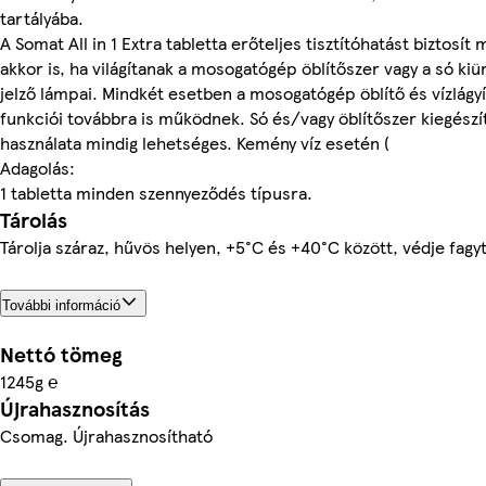
tartályába.
A Somat All in 1 Extra tabletta erőteljes tisztítóhatást biztosít
akkor is, ha világítanak a mosogatógép öblítőszer vagy a só kiü
jelző lámpai. Mindkét esetben a mosogatógép öblítő és vízlágy
funkciói továbbra is működnek. Só és/vagy öblítőszer kiegészí
használata mindig lehetséges. Kemény víz esetén (
Adagolás:
1 tabletta minden szennyeződés típusra.
Tárolás
Tárolja száraz, hűvös helyen, +5°C és +40°C között, védje fagyt
További információ
Nettó tömeg
1245g ℮
Újrahasznosítás
Csomag. Újrahasznosítható