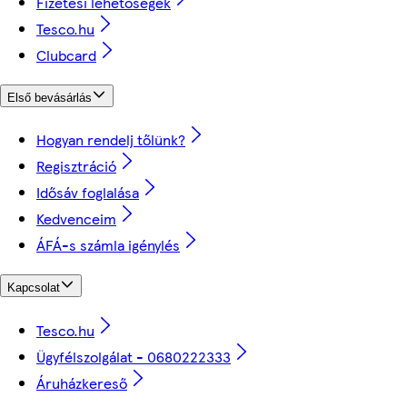
Fizetési lehetőségek
Tesco.hu
Clubcard
Első bevásárlás
Hogyan rendelj tőlünk?
Regisztráció
Idősáv foglalása
Kedvenceim
ÁFÁ-s számla igénylés
Kapcsolat
Tesco.hu
Ügyfélszolgálat - 0680222333
Áruházkereső