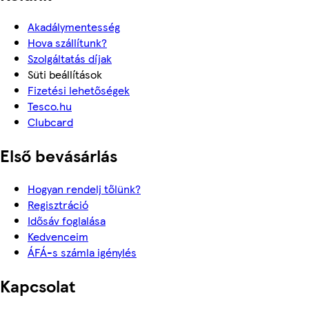
Akadálymentesség
Hova szállítunk?
Szolgáltatás díjak
Süti beállítások
Fizetési lehetőségek
Tesco.hu
Clubcard
Első bevásárlás
Hogyan rendelj tőlünk?
Regisztráció
Idősáv foglalása
Kedvenceim
ÁFÁ-s számla igénylés
Kapcsolat