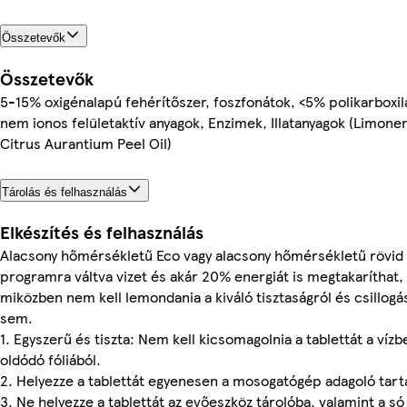
Összetevők
Összetevők
5-15% oxigénalapú fehérítőszer, foszfonátok, <5% polikarboxil
nem ionos felületaktív anyagok, Enzimek, Illatanyagok (Limone
Citrus Aurantium Peel Oil)
Tárolás és felhasználás
Elkészítés és felhasználás
Alacsony hőmérsékletű Eco vagy alacsony hőmérsékletű rövid
programra váltva vizet és akár 20% energiát is megtakaríthat,
miközben nem kell lemondania a kiváló tisztaságról és csillogá
sem.
1. Egyszerű és tiszta: Nem kell kicsomagolnia a tablettát a vízb
oldódó fóliából.
2. Helyezze a tablettát egyenesen a mosogatógép adagoló tart
3. Ne helyezze a tablettát az evőeszköz tárolóba, valamint a só