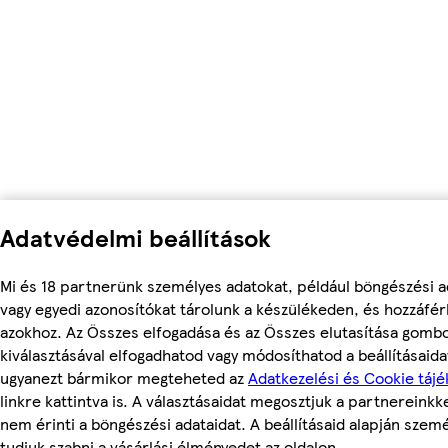
Adatvédelmi beállítások
Mi és 18 partnerünk személyes adatokat, például böngészési a
vagy egyedi azonosítókat tárolunk a készülékeden, és hozzáfé
azokhoz. Az Összes elfogadása és az Összes elutasítása gomb
kiválasztásával elfogadhatod vagy módosíthatod a beállításaidat
ugyanezt bármikor megteheted az
Adatkezelési és Cookie tájé
linkre kattintva is. A választásaidat megosztjuk a partnereinkke
nem érinti a böngészési adataidat. A beállításaid alapján szem
tudjuk szabni a vásárlási élményedet az oldalon.