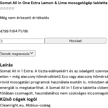
Somat All in One Extra Lemon & Lime mosogatógép tabletta
Még nem érkezett értékelés
64 Ft/db
4799 Ft
Hozzáad
Termék megnevezés
Leírás
Somat All in 1 Extra: A tiszta edényekért és az odaégett szenn
ellen - még alacsony hőmérsékletű Eco vagy alacsony hőmérs
rövid mosogatási programok használata esetén is, miközben 
energiát is megtakaríthat. A Somat All in 1 Extra tabletta vízbe
fóliában csomagolt, használatához nem szükséges kicsomagoln
Külső cégek logói
Cleanright.eu, Möbius-szalag