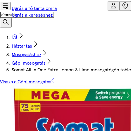
Ugrás a fő tartalomra
Ugrás a kereséshez
Háztartás
Mosogatáshoz
Gépi mosogatás
Somat All in One Extra Lemon & Lime mosogatógép table
Vissza a Gépi mosogatás