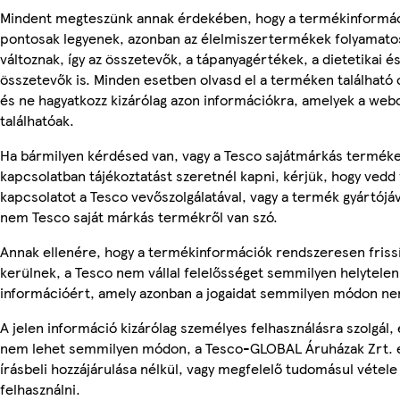
Mindent megteszünk annak érdekében, hogy a termékinformá
pontosak legyenek, azonban az élelmiszertermékek folyamato
változnak, így az összetevők, a tápanyagértékek, a dietetikai és
összetevők is. Minden esetben olvasd el a terméken található
és ne hagyatkozz kizárólag azon információkra, amelyek a web
találhatóak.
Ha bármilyen kérdésed van, vagy a Tesco sajátmárkás termék
kapcsolatban tájékoztatást szeretnél kapni, kérjük, hogy vedd 
kapcsolatot a Tesco vevőszolgálatával, vagy a termék gyártójáv
nem Tesco saját márkás termékről van szó.
Annak ellenére, hogy a termékinformációk rendszeresen friss
kerülnek, a Tesco nem vállal felelősséget semmilyen helytelen
információért, amely azonban a jogaidat semmilyen módon nem
A jelen információ kizárólag személyes felhasználásra szolgál, 
nem lehet semmilyen módon, a Tesco-GLOBAL Áruházak Zrt. 
írásbeli hozzájárulása nélkül, vagy megfelelő tudomásul vétele
felhasználni.