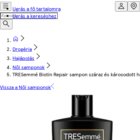
Ugrás a fő tartalomra
Ugrás a kereséshez
Drogéria
Hajápolás
Női samponok
TRESemmé Biotin Repair sampon száraz és károsodott h
Vissza a Női samponok