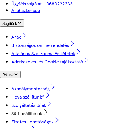
Ügyfélszolgálat - 0680222333
Áruházkereső
Segítünk
Árak
Biztonságos online rendelés
Általános Szerződési Feltételek
Adatkezelési és Cookie tájékoztató
Rólunk
Akadálymentesség
Hova szállítunk?
Szolgáltatás díjak
Süti beállítások
Fizetési lehetőségek