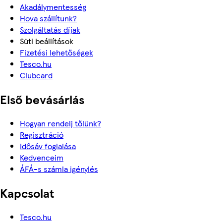
Akadálymentesség
Hova szállítunk?
Szolgáltatás díjak
Süti beállítások
Fizetési lehetőségek
Tesco.hu
Clubcard
Első bevásárlás
Hogyan rendelj tőlünk?
Regisztráció
Idősáv foglalása
Kedvenceim
ÁFÁ-s számla igénylés
Kapcsolat
Tesco.hu