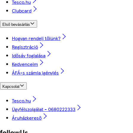
Tesco.hu
Clubcard
Első bevásárlás
Hogyan rendelj tőlünk?
Regisztráció
Idősáv foglalása
Kedvenceim
ÁFÁ-s számla igénylés
Kapcsolat
Tesco.hu
Ügyfélszolgálat - 0680222333
Áruházkereső
followUs