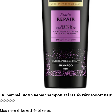
TRESemmé Biotin Repair sampon száraz és károsodott hajr
Még nem érkezett értékelés