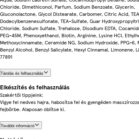
Chloride, Dimethiconol, Parfum, Sodium Benzoate, Glycerin,
Gluconolactone, Glycol Distearate, Carbomer, Citric Acid, TE
Dodecylbenzenesulfonate, TEA-Sulfate, Guar Hydroxypropylt
Chloride, Sodium Sulfate, Trehalose, Disodium EDTA, Cocami
PEG-45M, Phenoxyethanol, Biotin, Arginine, Lysine HCI, Ethylh
Methoxycinnamate, Ceramide NG, Sodium Hydroxide, PPG-6, 
Benzyl Alcohol, Benzyl Salicylate, Hexyl Cinnamal, Limonene, Li
77891
Tárolás és felhasználás
Elkészítés és felhasználás
Szakértői tippjeink:
Vigye fel nedves hajra, habosítsa fel és gyengéden masszírozza
fejbőrbe. Alaposan öblítse ki.
További információ