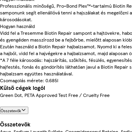
Professzionális minőségű, Pro-Bond Plex™-tartalmú Biotin Re
samponunk segít ellenállóvá tenni a hajszálakat és megelőzni a
károsodásokat.
Hogyan használd
Vidd fel a Tresemme Biotin Repair sampont a hajtövekre, habo
és gyengéden masszírozd be a fejbőrbe, mielőtt alaposan kiöb
Ezután használd a Biotin Repair hajbalzsamot. Nyomd ki a feles
a hajból, vidd fel a hajvégekre a hajbalzsamot, majd alaposan öb
*A 7 féle károsodás: hajszárítás, szőkítés, fésülés, egyenesítés
hajfestés, fonás és göndörítés láthatóan javul a Biotin Repair
hajbalzsam együttes használatával.
Csomagolás mérete: 0.685l
Külső cégek logói
Green Dot, PETA Approved Test Free / Cruelty Free
Összetevők
Összetevők
Aqua, Sodium Laureth Sulfate, Cocamidopropyl Betaine, Sodi