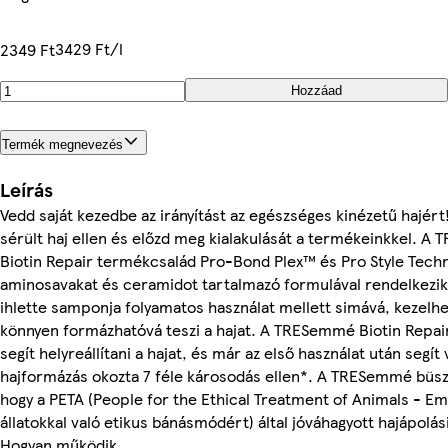
3429 Ft/l
2349 Ft
Hozzáad
Termék megnevezés
Leírás
Vedd saját kezedbe az irányítást az egészséges kinézetű hajért!
sérült haj ellen és előzd meg kialakulását a termékeinkkel. 
Biotin Repair termékcsalád Pro-Bond Plex™ és Pro Style Techn
aminosavakat és ceramidot tartalmazó formulával rendelkezik
ihlette samponja folyamatos használat mellett simává, kezelh
könnyen formázhatóvá teszi a hajat. A TRESemmé Biotin Repa
segít helyreállítani a hajat, és már az első használat után segít
hajformázás okozta 7 féle károsodás ellen*. A TRESemmé büsz
hogy a PETA (People for the Ethical Treatment of Animals - E
állatokkal való etikus bánásmódért) által jóváhagyott hajápolás
Hogyan működik