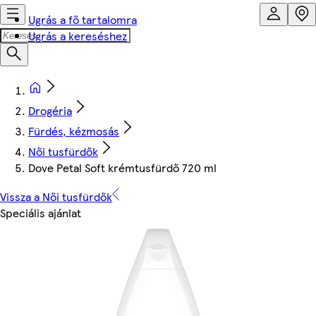
Ugrás a fő tartalomra
Ugrás a kereséshez
Drogéria
Fürdés, kézmosás
Női tusfürdők
Dove Petal Soft krémtusfürdő 720 ml
Vissza a Női tusfürdők
Speciális ajánlat