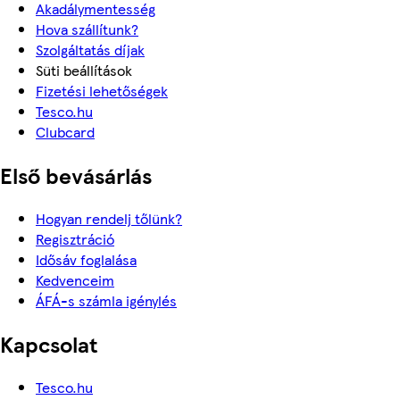
Akadálymentesség
Hova szállítunk?
Szolgáltatás díjak
Süti beállítások
Fizetési lehetőségek
Tesco.hu
Clubcard
Első bevásárlás
Hogyan rendelj tőlünk?
Regisztráció
Idősáv foglalása
Kedvenceim
ÁFÁ-s számla igénylés
Kapcsolat
Tesco.hu