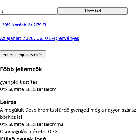
Hozzáad
-20%, korábbi ár 2179 Ft
Az ajánlat 2026. 09. 01.-ig érvényes
Termék megnevezés
Főbb jellemzők
gyengéd tisztítás
0% Sulfate SLES tartalom
Leírás
A megújult Dove krémtusfürdő gyengéd még a nagyon száraz
bőrhöz is!
0% Sulfate SLES tartalommal
Csomagolás mérete: 0.72l
Külső cégek logói