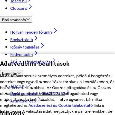
Tesco.hu
Clubcard
Első bevásárlás
Hogyan rendelj tőlünk?
Regisztráció
Idősáv foglalása
Kedvenceim
Adatvédelmi beállítások
ÁFÁ-s számla igénylés
Kapcsolat
Mi és 18 partnerünk személyes adatokat, például böngészési
adatokat vagy egyedi azonosítókat tárolunk a készülékeden, és
Tesco.hu
hozzáférhetünk azokhoz. Az Összes elfogadása és az Összes
Ügyfélszolgálat - 0680222333
elutasítása gombok kiválasztásával elfogadhatod vagy
módosíthatod a beállításaidat, illetve ugyanezt bármikor
Áruházkereső
megteheted az
Adatkezelési és Cookie tájékoztató
linkre
kattintva is. A választásaidat megosztjuk a partnereinkkel, de
followUs