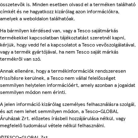
összetevők is. Minden esetben olvasd el a terméken található
címkét és ne hagyatkozz kizárólag azon információkra,
amelyek a weboldalon találhatóak.
Ha bármilyen kérdésed van, vagy a Tesco sajátmárkás
termékekkel kapcsolatban tájékoztatást szeretnél kapni,
kérjük, hogy vedd fel a kapcsolatot a Tesco vevőszolgálatával,
vagy a termék gyártójával, ha nem Tesco saját márkás
termékről van szó.
Annak ellenére, hogy a termékinformációk rendszeresen
frissítésre kerülnek, a Tesco nem vállal felelősséget
semmilyen helytelen információért, amely azonban a jogaidat
semmilyen módon nem érinti.
A jelen információ kizárólag személyes felhasználásra szolgál,
és azt nem lehet semmilyen módon, a Tesco-GLOBAL
Áruházak Zrt. előzetes írásbeli hozzájárulása nélkül, vagy
megfelelő tudomásul vétele nélkül felhasználni.
©TESCO-GLOBAL Zrt.