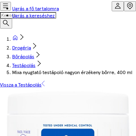
Ugrás a fő tartalomra
Ugrás a kereséshez
Drogéria
Bőrápolás
Testápolás
Mixa nyugtató testápoló nagyon érzékeny bőrre, 400 ml
Vissza a Testápolás