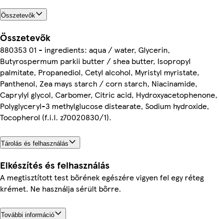
Összetevők
Összetevők
880353 01 - ingredients: aqua / water, Glycerin,
Butyrospermum parkii butter / shea butter, Isopropyl
palmitate, Propanediol, Cetyl alcohol, Myristyl myristate,
Panthenol, Zea mays starch / corn starch, Niacinamide,
Caprylyl glycol, Carbomer, Citric acid, Hydroxyacetophenone,
Polyglyceryl-3 methylglucose distearate, Sodium hydroxide,
Tocopherol (f.i.l. z70020830/1).
Tárolás és felhasználás
Elkészítés és felhasználás
A megtisztított test bőrének egészére vigyen fel egy réteg
krémet. Ne használja sérült bőrre.
További információ