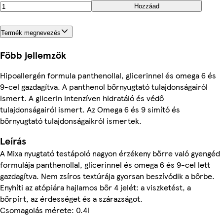
Hozzáad
Termék megnevezés
Főbb jellemzők
Hipoallergén formula panthenollal, glicerinnel és omega 6 és
9-cel gazdagítva. A panthenol bőrnyugtató tulajdonságairól
ismert. A glicerin intenzíven hidratáló és védő
tulajdonságairól ismert. Az Omega 6 és 9 simító és
bőrnyugtató tulajdonságaikról ismertek.
Leírás
A Mixa nyugtató testápoló nagyon érzékeny bőrre való gyengéd
formulája panthenollal, glicerinnel és omega 6 és 9-cel lett
gazdagítva. Nem zsíros textúrája gyorsan beszívódik a bőrbe.
Enyhíti az atópiára hajlamos bőr 4 jelét: a viszketést, a
bőrpírt, az érdességet és a szárazságot.
Csomagolás mérete: 0.4l