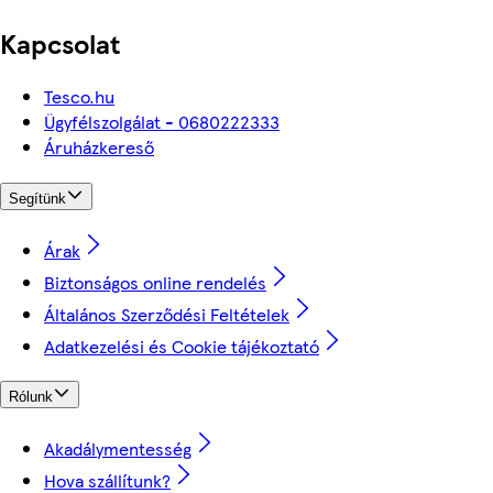
Kapcsolat
Tesco.hu
Ügyfélszolgálat - 0680222333
Áruházkereső
Segítünk
Árak
Biztonságos online rendelés
Általános Szerződési Feltételek
Adatkezelési és Cookie tájékoztató
Rólunk
Akadálymentesség
Hova szállítunk?