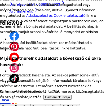
Ügyfélszolgálat - 0680222333
elutasítása gombok kiválasztásával elfogadhatod vagy
módosíthatod a beállításaidat, illetve ugyanezt bármikor
Áruházkereső
megteheted az
Adatkezelési és Cookie tájékoztató
linkre
kattintva is. A választásaidat megosztjuk a partnereinkkel, de
followUs
ez nem érinti a böngészési adataidat. A beállításaid alapján
személyre tudjuk szabni a vásárlási élményedet az oldalon.
A hozzájárulási beállításokat bármikor módosíthatod a
láblécben található Süti beállítások linkre kattintva.
Mi és partnereink adataidat a következő célokra
használjuk:
Pontos helyadatok használata. Az eszköz jellemzőinek aktív
vizsgálata azonosítás céljából. Információk tárolása és/vagy
elérése az eszközön. Személyre szabott hirdetések és
©
Tesco-Global Áruházak Zrt. 2026
tartalmak, hirdetések és tartalmak mérése, közönségkutatás
és szolgáltatásfejlesztés.
Partnereink listája