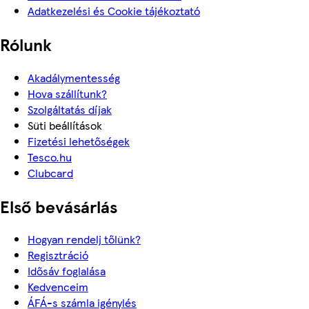
Adatkezelési és Cookie tájékoztató
Rólunk
Akadálymentesség
Hova szállítunk?
Szolgáltatás díjak
Süti beállítások
Fizetési lehetőségek
Tesco.hu
Clubcard
Első bevásárlás
Hogyan rendelj tőlünk?
Regisztráció
Idősáv foglalása
Kedvenceim
ÁFÁ-s számla igénylés