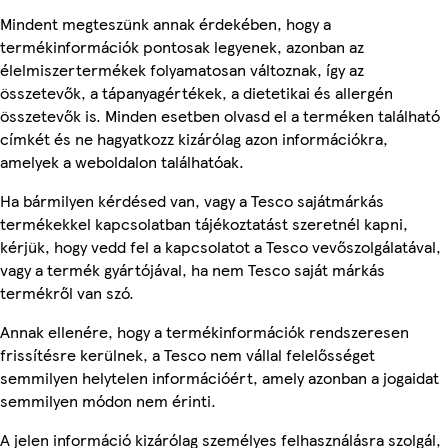
Mindent megteszünk annak érdekében, hogy a
termékinformációk pontosak legyenek, azonban az
élelmiszertermékek folyamatosan változnak, így az
összetevők, a tápanyagértékek, a dietetikai és allergén
összetevők is. Minden esetben olvasd el a terméken található
címkét és ne hagyatkozz kizárólag azon információkra,
amelyek a weboldalon találhatóak.
Ha bármilyen kérdésed van, vagy a Tesco sajátmárkás
termékekkel kapcsolatban tájékoztatást szeretnél kapni,
kérjük, hogy vedd fel a kapcsolatot a Tesco vevőszolgálatával,
vagy a termék gyártójával, ha nem Tesco saját márkás
termékről van szó.
Annak ellenére, hogy a termékinformációk rendszeresen
frissítésre kerülnek, a Tesco nem vállal felelősséget
semmilyen helytelen információért, amely azonban a jogaidat
semmilyen módon nem érinti.
A jelen információ kizárólag személyes felhasználásra szolgál,