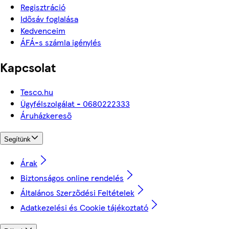
Regisztráció
Idősáv foglalása
Kedvenceim
ÁFÁ-s számla igénylés
Kapcsolat
Tesco.hu
Ügyfélszolgálat - 0680222333
Áruházkereső
Segítünk
Árak
Biztonságos online rendelés
Általános Szerződési Feltételek
Adatkezelési és Cookie tájékoztató