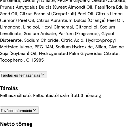
Peroleate, Glyceryl Oleate, PEG-18 Glyceryl Oleate/Cocoate,
Prunus Amygdalus Dulcis (Sweet Almond) Oil, Passiflora Edulis
Seed Oil, Citrus Paradisi (Grapefruit) Peel Oil, Citrus Limon
(Lemon) Peel Oil, Citrus Aurantium Dulcis (Orange) Peel Oil,
Limonene, Linalool, Hexyl Cinnamal, Citronellol, Sodium
Levulinate, Sodium Anisate, Parfum (Fragrance), Glycol
Distearate, Sodium Chloride, Citric Acid, Hydroxypropyl
Methylcellulose, PEG-14M, Sodium Hydroxide, Silica, Glycine
Soja (Soybean) Oil, Hydrogenated Palm Glycerides Citrate,
Tocopherol, CI 15985
Tárolás és felhasználás
Tárolás
Felhasználható: Felbontástól számított 3 hónapig
További információ
Nettó tömeg