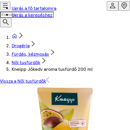
Ugrás a fő tartalomra
Ugrás a kereséshez
Drogéria
Fürdés, kézmosás
Női tusfürdők
Kneipp Jókedv aroma tusfürdő 200 ml
Vissza a Női tusfürdők