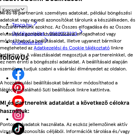
Kapcsolat
Mi és 18 partnerünk személyes adatokat, például böngészési
adatokat vagy egyedi azonosítókat tárolunk a készülékeden, és
Tesco.hu
hozzáférhetünk azokhoz. Az Összes elfogadása és az Összes
Ügyfélszolgálat - 0680222333
elutasítása gombok kiválasztásával elfogadhatod vagy
módosíthatod a beállításaidat, illetve ugyanezt bármikor
Áruházkereső
megteheted az
Adatkezelési és Cookie tájékoztató
linkre
kattintva is. A választásaidat megosztjuk a partnereinkkel, de
followUs
ez nem érinti a böngészési adataidat. A beállításaid alapján
személyre tudjuk szabni a vásárlási élményedet az oldalon.
A hozzájárulási beállításokat bármikor módosíthatod a
láblécben található Süti beállítások linkre kattintva.
Mi és partnereink adataidat a következő célokra
használjuk:
Pontos helyadatok használata. Az eszköz jellemzőinek aktív
vizsgálata azonosítás céljából. Információk tárolása és/vagy