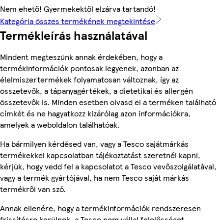
Nem ehető! Gyermekektől elzárva tartandó!
Kategória összes termékének megtekintése
Termékleírás használatával
Mindent megteszünk annak érdekében, hogy a
termékinformációk pontosak legyenek, azonban az
élelmiszertermékek folyamatosan változnak, így az
összetevők, a tápanyagértékek, a dietetikai és allergén
összetevők is. Minden esetben olvasd el a terméken található
címkét és ne hagyatkozz kizárólag azon információkra,
amelyek a weboldalon találhatóak.
Ha bármilyen kérdésed van, vagy a Tesco sajátmárkás
termékekkel kapcsolatban tájékoztatást szeretnél kapni,
kérjük, hogy vedd fel a kapcsolatot a Tesco vevőszolgálatával,
vagy a termék gyártójával, ha nem Tesco saját márkás
termékről van szó.
Annak ellenére, hogy a termékinformációk rendszeresen
frissítésre kerülnek, a Tesco nem vállal felelősséget