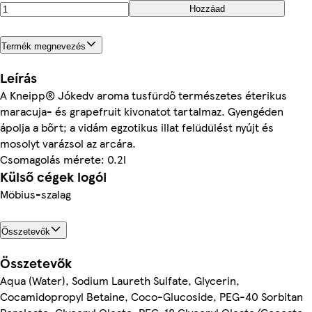
Hozzáad
Termék megnevezés
Leírás
A Kneipp® Jókedv aroma tusfürdő természetes éterikus
maracuja- és grapefruit kivonatot tartalmaz. Gyengéden
ápolja a bőrt; a vidám egzotikus illat felüdülést nyújt és
mosolyt varázsol az arcára.
Csomagolás mérete: 0.2l
Külső cégek logói
Möbius-szalag
Összetevők
Összetevők
Aqua (Water), Sodium Laureth Sulfate, Glycerin,
Cocamidopropyl Betaine, Coco-Glucoside, PEG-40 Sorbitan