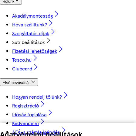
Rólunk
Akadálymentesség
Hova szállítunk?
Szolgáltatás díjak
Süti beállítások
Fizetési lehetőségek
Tesco.hu
Clubcard
Első bevásárlás
Hogyan rendelj tőlünk?
Regisztráció
Idősáv foglalása
Kedvenceim
ÁFÁ-s számla igénylés
Adatvédelmi beállítások