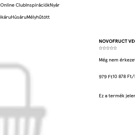
k
Online Club
Inspirációk
Nyár
ékáru
Húsáru
Mélyhűtött
NOVOFRUCT VE
Még nem érkezet
10 878 Ft/
979 Ft
Ez a termék jele