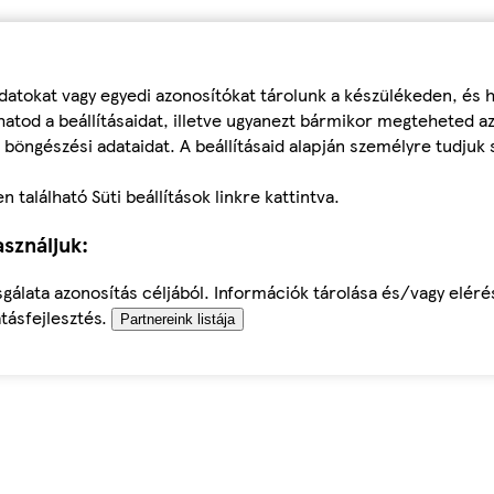
datokat vagy egyedi azonosítókat tárolunk a készülékeden, és
atod a beállításaidat, illetve ugyanezt bármikor megteheted a
 böngészési adataidat. A beállításaid alapján személyre tudjuk 
található Süti beállítások linkre kattintva.
sználjuk:
sgálata azonosítás céljából. Információk tárolása és/vagy elér
tásfejlesztés.
Partnereink listája