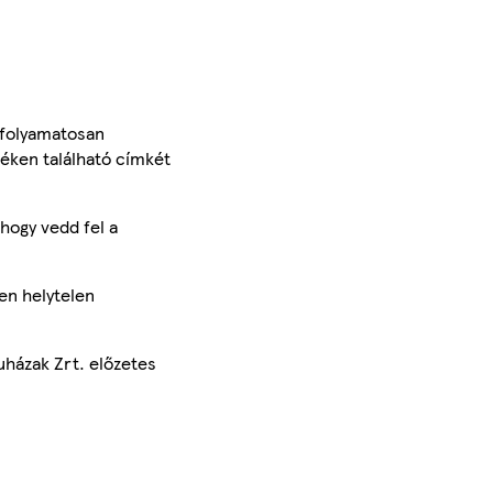
 folyamatosan
méken található címkét
hogy vedd fel a
en helytelen
uházak Zrt. előzetes