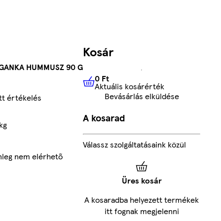
Kosár
GANKA HUMMUSZ 90 G
0 Ft
Aktuális kosárérték
0 Ft
Aktuális kosárérték
Bevásárlás elküldése
t értékelés
A kosarad
kg
Válassz szolgáltatásaink közül
nleg nem elérhető
Üres kosár
A kosaradba helyezett termékek
itt fognak megjelenni