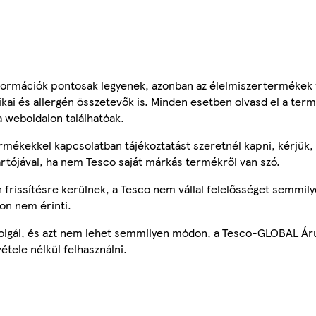
ormációk pontosak legyenek, azonban az élelmiszertermékek
tikai és allergén összetevők is. Minden esetben olvasd el a ter
a weboldalon találhatóak.
mékekkel kapcsolatban tájékoztatást szeretnél kapni, kérjük, 
ártójával, ha nem Tesco saját márkás termékről van szó.
frissítésre kerülnek, a Tesco nem vállal felelősséget semmily
on nem érinti.
szolgál, és azt nem lehet semmilyen módon, a Tesco-GLOBAL Ár
étele nélkül felhasználni.