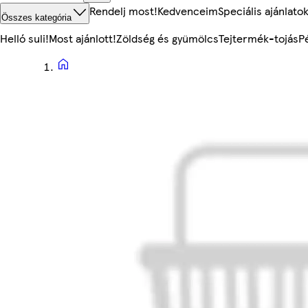
Rendelj most!
Kedvenceim
Speciális ajánlato
Összes kategória
Helló suli!
Most ajánlott!
Zöldség és gyümölcs
Tejtermék-tojás
P