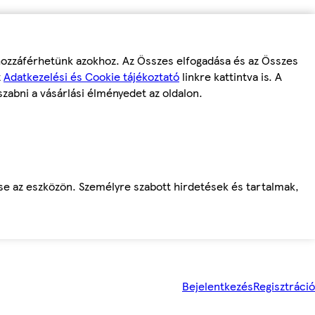
 hozzáférhetünk azokhoz. Az Összes elfogadása és az Összes
z
Adatkezelési és Cookie tájékoztató
linkre kattintva is. A
szabni a vásárlási élményedet az oldalon.
ése az eszközön. Személyre szabott hirdetések és tartalmak,
Bejelentkezés
Regisztráció