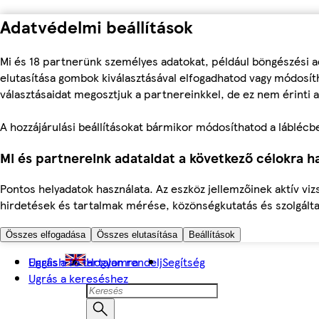
Adatvédelmi beállítások
Mi és 18 partnerünk személyes adatokat, például böngészési a
elutasítása gombok kiválasztásával elfogadhatod vagy módosíth
választásaidat megosztjuk a partnereinkkel, de ez nem érinti a
A hozzájárulási beállításokat bármikor módosíthatod a láblécben 
Mi és partnereink adataidat a következő célokra ha
Pontos helyadatok használata. Az eszköz jellemzőinek aktív viz
hirdetések és tartalmak mérése, közönségkutatás és szolgálta
Összes elfogadása
Összes elutasítása
Beállítások
Ugrás a fő tartalomra
English
Hogyan rendelj
Segítség
Ugrás a kereséshez