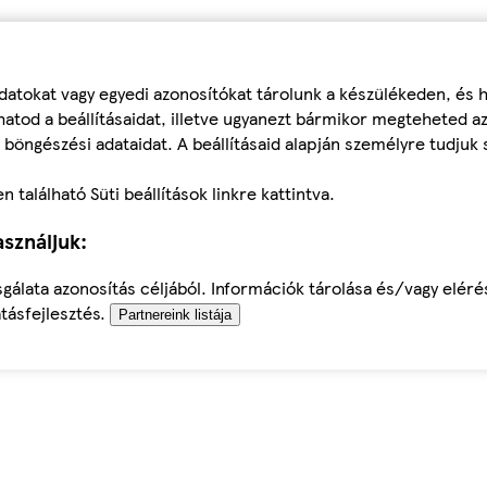
datokat vagy egyedi azonosítókat tárolunk a készülékeden, és
atod a beállításaidat, illetve ugyanezt bármikor megteheted a
 böngészési adataidat. A beállításaid alapján személyre tudjuk 
található Süti beállítások linkre kattintva.
sználjuk:
sgálata azonosítás céljából. Információk tárolása és/vagy elér
tásfejlesztés.
Partnereink listája