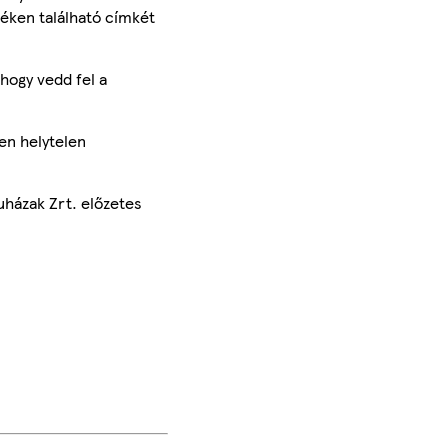
méken található címkét
hogy vedd fel a
en helytelen
uházak Zrt. előzetes