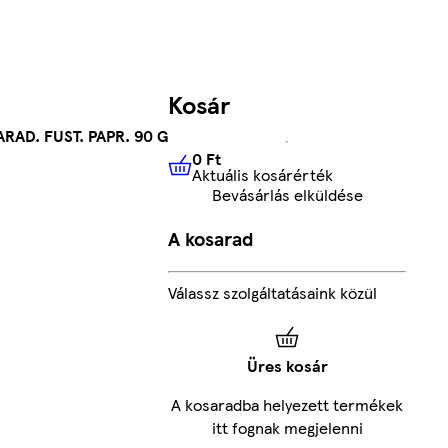
Kosár
AD. FUST. PAPR. 90 G
0 Ft
Aktuális kosárérték
0 Ft
Aktuális kosárérték
Bevásárlás elküldése
A kosarad
Válassz szolgáltatásaink közül
Üres kosár
A kosaradba helyezett termékek
itt fognak megjelenni