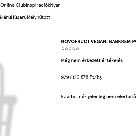
k
Online Club
Inspirációk
Nyár
ékáru
Húsáru
Mélyhűtött
NOVOFRUCT VEGAN. BABKREM PAR
Még nem érkezett értékelés
10 878 Ft/kg
979 Ft
Ez a termék jelenleg nem elérhető