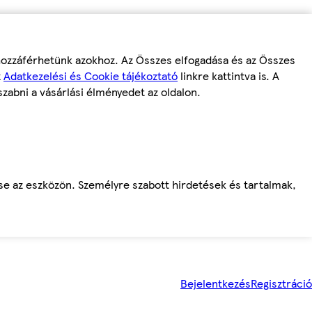
 hozzáférhetünk azokhoz. Az Összes elfogadása és az Összes
z
Adatkezelési és Cookie tájékoztató
linkre kattintva is. A
szabni a vásárlási élményedet az oldalon.
ése az eszközön. Személyre szabott hirdetések és tartalmak,
Bejelentkezés
Regisztráció