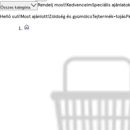
Rendelj most!
Kedvenceim
Speciális ajánlato
Összes kategória
Helló suli!
Most ajánlott!
Zöldség és gyümölcs
Tejtermék-tojás
P