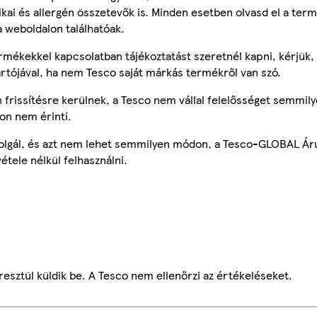
tikai és allergén összetevők is. Minden esetben olvasd el a ter
a weboldalon találhatóak.
mékekkel kapcsolatban tájékoztatást szeretnél kapni, kérjük, 
ártójával, ha nem Tesco saját márkás termékről van szó.
frissítésre kerülnek, a Tesco nem vállal felelősséget semmily
on nem érinti.
szolgál, és azt nem lehet semmilyen módon, a Tesco-GLOBAL Ár
étele nélkül felhasználni.
esztül küldik be. A Tesco nem ellenőrzi az értékeléseket.