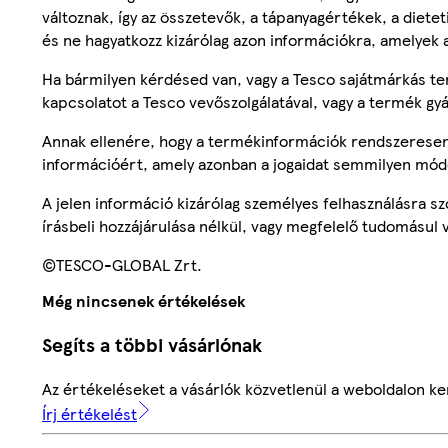
változnak, így az összetevők, a tápanyagértékek, a diete
és ne hagyatkozz kizárólag azon információkra, amelyek 
Ha bármilyen kérdésed van, vagy a Tesco sajátmárkás ter
kapcsolatot a Tesco vevőszolgálatával, vagy a termék gy
Annak ellenére, hogy a termékinformációk rendszeresen 
információért, amely azonban a jogaidat semmilyen mód
A jelen információ kizárólag személyes felhasználásra 
írásbeli hozzájárulása nélkül, vagy megfelelő tudomásul v
©TESCO-GLOBAL Zrt.
Még nincsenek értékelések
Segíts a többi vásárlónak
Az értékeléseket a vásárlók közvetlenül a weboldalon ker
Írj értékelést