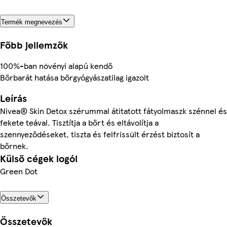
Termék megnevezés
Főbb jellemzők
100%-ban növényi alapú kendő
Bőrbarát hatása bőrgyógyászatilag igazolt
Leírás
Nivea® Skin Detox szérummal átitatott fátyolmaszk szénnel és
fekete teával. Tisztítja a bőrt és eltávolítja a
szennyeződéseket, tiszta és felfrissült érzést biztosít a
bőrnek.
Külső cégek logói
Green Dot
Összetevők
Összetevők