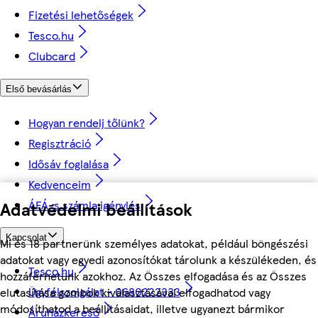
Fizetési lehetőségek
Tesco.hu
Clubcard
Első bevásárlás
Hogyan rendelj tőlünk?
Regisztráció
Idősáv foglalása
Kedvenceim
ÁFÁ-s számla igénylés
Adatvédelmi beállítások
Kapcsolat
Mi és 18 partnerünk személyes adatokat, például böngészési
adatokat vagy egyedi azonosítókat tárolunk a készülékeden, és
Tesco.hu
hozzáférhetünk azokhoz. Az Összes elfogadása és az Összes
Ügyfélszolgálat - 0680222333
elutasítása gombok kiválasztásával elfogadhatod vagy
módosíthatod a beállításaidat, illetve ugyanezt bármikor
Áruházkereső