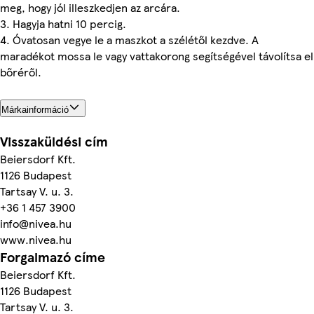
meg, hogy jól illeszkedjen az arcára.
3. Hagyja hatni 10 percig.
4. Óvatosan vegye le a maszkot a szélétől kezdve. A
maradékot mossa le vagy vattakorong segítségével távolítsa el
bőréről.
Márkainformáció
Visszaküldési cím
Beiersdorf Kft.
1126 Budapest
Tartsay V. u. 3.
+36 1 457 3900
info@nivea.hu
www.nivea.hu
Forgalmazó címe
Beiersdorf Kft.
1126 Budapest
Tartsay V. u. 3.