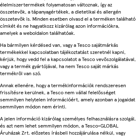
élelmiszertermékek folyamatosan változnak, így az
összetevők, a tápanyagértékek, a dietetikai és allergén
összetevők is. Minden esetben olvasd el a terméken található
címkét és ne hagyatkozz kizárólag azon információkra,
amelyek a weboldalon találhatóak.
Ha bármilyen kérdésed van, vagy a Tesco sajátmárkás
termékekkel kapcsolatban tájékoztatást szeretnél kapni,
kérjük, hogy vedd fel a kapcsolatot a Tesco vevőszolgálatával,
vagy a termék gyártójával, ha nem Tesco saját márkás
termékről van szó.
Annak ellenére, hogy a termékinformációk rendszeresen
frissítésre kerülnek, a Tesco nem vállal felelősséget
semmilyen helytelen információért, amely azonban a jogaidat
semmilyen módon nem érinti.
A jelen információ kizárólag személyes felhasználásra szolgál,
és azt nem lehet semmilyen módon, a Tesco-GLOBAL
Áruházak Zrt. előzetes írásbeli hozzájárulása nélkül, vagy