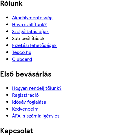
Rólunk
Akadálymentesség
Hova szállítunk?
Szolgáltatás díjak
Süti beállítások
Fizetési lehetőségek
Tesco.hu
Clubcard
Első bevásárlás
Hogyan rendelj tőlünk?
Regisztráció
Idősáv foglalása
Kedvenceim
ÁFÁ-s számla igénylés
Kapcsolat