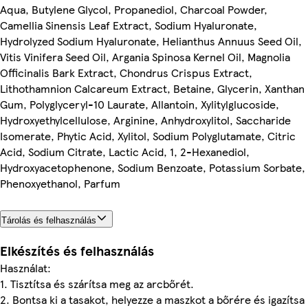
Aqua, Butylene Glycol, Propanediol, Charcoal Powder,
Camellia Sinensis Leaf Extract, Sodium Hyaluronate,
Hydrolyzed Sodium Hyaluronate, Helianthus Annuus Seed Oil,
Vitis Vinifera Seed Oil, Argania Spinosa Kernel Oil, Magnolia
Officinalis Bark Extract, Chondrus Crispus Extract,
Lithothamnion Calcareum Extract, Betaine, Glycerin, Xanthan
Gum, Polyglyceryl-10 Laurate, Allantoin, Xylitylglucoside,
Hydroxyethylcellulose, Arginine, Anhydroxylitol, Saccharide
Isomerate, Phytic Acid, Xylitol, Sodium Polyglutamate, Citric
Acid, Sodium Citrate, Lactic Acid, 1, 2-Hexanediol,
Hydroxyacetophenone, Sodium Benzoate, Potassium Sorbate,
Phenoxyethanol, Parfum
Tárolás és felhasználás
Elkészítés és felhasználás
Használat:
1. Tisztítsa és szárítsa meg az arcbőrét.
2. Bontsa ki a tasakot, helyezze a maszkot a bőrére és igazítsa