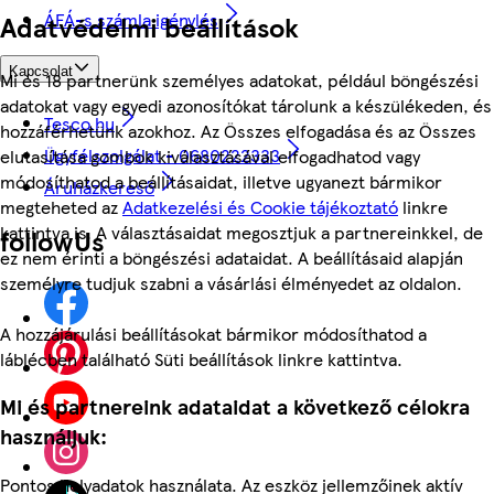
ÁFÁ-s számla igénylés
Adatvédelmi beállítások
Kapcsolat
Mi és 18 partnerünk személyes adatokat, például böngészési
adatokat vagy egyedi azonosítókat tárolunk a készülékeden, és
Tesco.hu
hozzáférhetünk azokhoz. Az Összes elfogadása és az Összes
Ügyfélszolgálat - 0680222333
elutasítása gombok kiválasztásával elfogadhatod vagy
módosíthatod a beállításaidat, illetve ugyanezt bármikor
Áruházkereső
megteheted az
Adatkezelési és Cookie tájékoztató
linkre
kattintva is. A választásaidat megosztjuk a partnereinkkel, de
followUs
ez nem érinti a böngészési adataidat. A beállításaid alapján
személyre tudjuk szabni a vásárlási élményedet az oldalon.
A hozzájárulási beállításokat bármikor módosíthatod a
láblécben található Süti beállítások linkre kattintva.
Mi és partnereink adataidat a következő célokra
használjuk:
Pontos helyadatok használata. Az eszköz jellemzőinek aktív