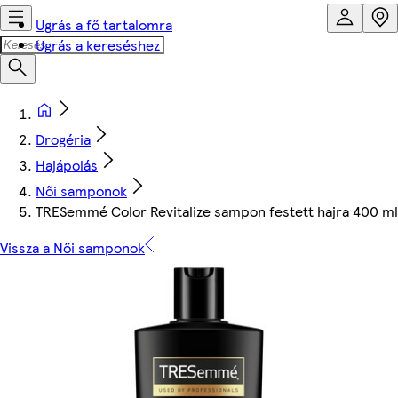
Ugrás a fő tartalomra
Ugrás a kereséshez
Drogéria
Hajápolás
Női samponok
TRESemmé Color Revitalize sampon festett hajra 400 ml
Vissza a Női samponok