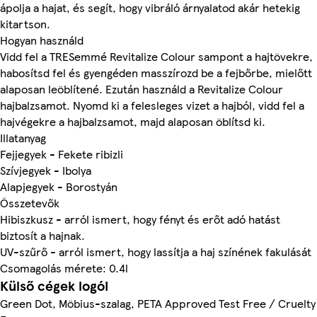
ápolja a hajat, és segít, hogy vibráló árnyalatod akár hetekig
kitartson.
Hogyan használd
Vidd fel a TRESemmé Revitalize Colour sampont a hajtövekre,
habosítsd fel és gyengéden masszírozd be a fejbőrbe, mielőtt
alaposan leöblítené. Ezután használd a Revitalize Colour
hajbalzsamot. Nyomd ki a felesleges vizet a hajból, vidd fel a
hajvégekre a hajbalzsamot, majd alaposan öblítsd ki.
Illatanyag
Fejjegyek - Fekete ribizli
Szívjegyek - Ibolya
Alapjegyek - Borostyán
Összetevők
Hibiszkusz - arról ismert, hogy fényt és erőt adó hatást
biztosít a hajnak.
UV-szűrő - arról ismert, hogy lassítja a haj színének fakulását
Csomagolás mérete: 0.4l
Külső cégek logói
Green Dot, Möbius-szalag, PETA Approved Test Free / Cruelty