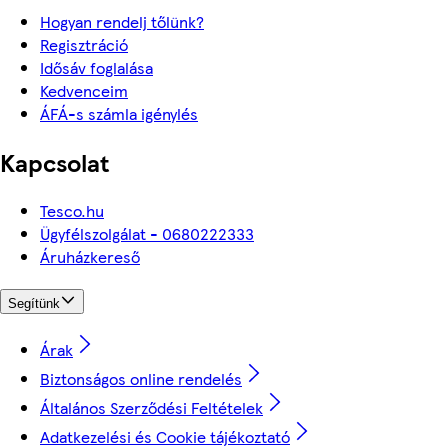
Hogyan rendelj tőlünk?
Regisztráció
Idősáv foglalása
Kedvenceim
ÁFÁ-s számla igénylés
Kapcsolat
Tesco.hu
Ügyfélszolgálat - 0680222333
Áruházkereső
Segítünk
Árak
Biztonságos online rendelés
Általános Szerződési Feltételek
Adatkezelési és Cookie tájékoztató