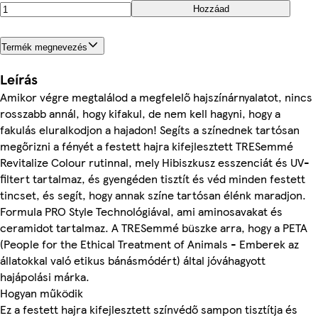
Hozzáad
Termék megnevezés
Leírás
Amikor végre megtalálod a megfelelő hajszínárnyalatot, nincs
rosszabb annál, hogy kifakul, de nem kell hagyni, hogy a
fakulás eluralkodjon a hajadon! Segíts a színednek tartósan
megőrizni a fényét a festett hajra kifejlesztett TRESemmé
Revitalize Colour rutinnal, mely Hibiszkusz esszenciát és UV-
filtert tartalmaz, és gyengéden tisztít és véd minden festett
tincset, és segít, hogy annak színe tartósan élénk maradjon.
Formula PRO Style Technológiával, ami aminosavakat és
ceramidot tartalmaz. A TRESemmé büszke arra, hogy a PETA
(People for the Ethical Treatment of Animals - Emberek az
állatokkal való etikus bánásmódért) által jóváhagyott
hajápolási márka.
Hogyan működik
Ez a festett hajra kifejlesztett színvédő sampon tisztítja és