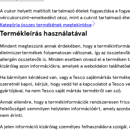
A cukor helyett maltitolt tartalmazó ételek fogyasztása a fog
vércukorszint-emelkedést okoz, mint a cukrot tartalmazó étel
Kategória összes termékének megtekintése
Termékleírás használatával
Mindent megteszünk annak érdekében, hogy a termékinformác
élelmiszertermékek folyamatosan változnak, így az összetevők,
allergén összetevők is. Minden esetben olvasd el a terméken t
kizárólag azon információkra, amelyek a weboldalon találhatóa
Ha bármilyen kérdésed van, vagy a Tesco sajátmárkás terméke
szeretnél kapni, kérjük, hogy vedd fel a kapcsolatot a Tesco v
gyártójával, ha nem Tesco saját márkás termékről van szó.
Annak ellenére, hogy a termékinformációk rendszeresen frissí
felelősséget semmilyen helytelen információért, amely azonb
nem érinti.
A jelen információ kizárólag személyes felhasználásra szolgál