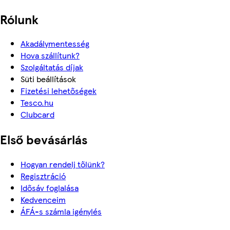
Rólunk
Akadálymentesség
Hova szállítunk?
Szolgáltatás díjak
Süti beállítások
Fizetési lehetőségek
Tesco.hu
Clubcard
Első bevásárlás
Hogyan rendelj tőlünk?
Regisztráció
Idősáv foglalása
Kedvenceim
ÁFÁ-s számla igénylés