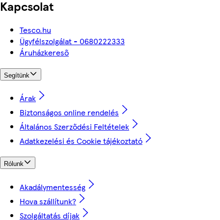
Kapcsolat
Tesco.hu
Ügyfélszolgálat - 0680222333
Áruházkereső
Segítünk
Árak
Biztonságos online rendelés
Általános Szerződési Feltételek
Adatkezelési és Cookie tájékoztató
Rólunk
Akadálymentesség
Hova szállítunk?
Szolgáltatás díjak