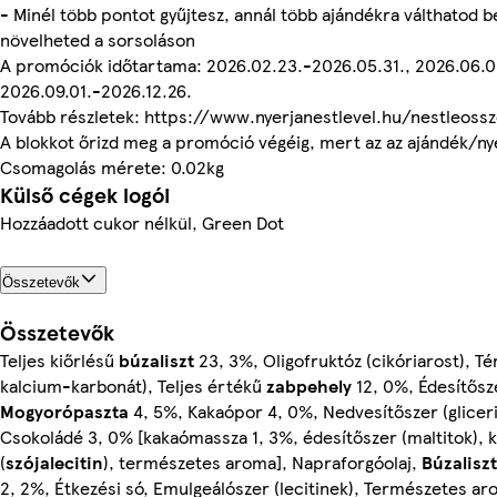
- Minél több pontot gyűjtesz, annál több ajándékra válthatod b
növelheted a sorsoláson
A promóciók időtartama: 2026.02.23.-2026.05.31., 2026.06.0
2026.09.01.-2026.12.26.
Tovább részletek: https://www.nyerjanestlevel.hu/nestleoss
A blokkot őrizd meg a promóció végéig, mert az az ajándék/ny
Csomagolás mérete: 0.02kg
Külső cégek logói
Hozzáadott cukor nélkül, Green Dot
Összetevők
Összetevők
Teljes kiőrlésű
búzaliszt
23, 3%, Oligofruktóz (cikóriarost), Té
kalcium-karbonát), Teljes értékű
zabpehely
12, 0%, Édesítősz
Mogyorópaszta
4, 5%, Kakaópor 4, 0%, Nedvesítőszer (gliceri
Csokoládé 3, 0% [kakaómassza 1, 3%, édesítőszer (maltitok), 
(
szójalecitin
), természetes aroma], Napraforgóolaj,
Búzaliszt
2, 2%, Étkezési só, Emulgeálószer (lecitinek), Természetes a