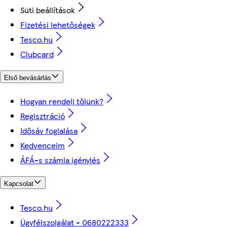
Süti beállítások
Fizetési lehetőségek
Tesco.hu
Clubcard
Első bevásárlás
Hogyan rendelj tőlünk?
Regisztráció
Idősáv foglalása
Kedvenceim
ÁFÁ-s számla igénylés
Kapcsolat
Tesco.hu
Ügyfélszolgálat - 0680222333