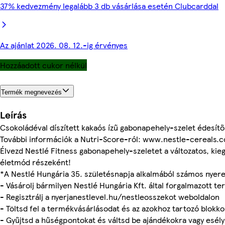
37% kedvezmény legalább 3 db vásárlása esetén Clubcarddal
Az ajánlat 2026. 08. 12.-ig érvényes
Hozzáadott cukor nélkül
Termék megnevezés
Leírás
Csokoládéval díszített kakaós ízű gabonapehely-szelet édesítő
További információk a Nutri-Score-ról: www.nestle-cereals
Élvezd Nestlé Fitness gabonapehely-szeletet a változatos, kie
életmód részeként!
*A Nestlé Hungária 35. születésnapja alkalmából számos nyer
- Vásárolj bármilyen Nestlé Hungária Kft. által forgalmazott t
- Regisztrálj a nyerjanestlevel.hu/nestleosszekot weboldalon
- Töltsd fel a termékvásárlásodat és az azokhoz tartozó blokk
- Gyűjtsd a hűségpontokat és váltsd be ajándékokra vagy esély