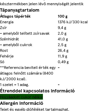
késztermékben jelen lévő mennyiségét jelentik
Tápanyagtartalom
Átlagos tápérték
100 g
Energia
1376 kJ/330 kcal
Zsír
9,4 g
- amelyből telített zsírsavak
2,0 g
Szénhidrát
41,0 g
- amelyből cukrok
2,5 g
Rost
26,4 g
Fehérje
11,9 g
Só
0,49 g
**Referencia beviteli érték egy
-
átlagos felnőtt számára (8400
kJ/2000 kcal).
1 szelet = 1 adag.
-
Étrenddel kapcsolatos információ
Hozzáadott cukor nélkül
Allergén információ
Tejet és egyéb dióféléket tartalmazhat.