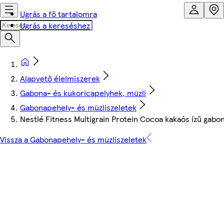
Ugrás a fő tartalomra
Ugrás a kereséshez
Alapvető élelmiszerek
Gabona- és kukoricapelyhek, müzli
Gabonapehely- és müzliszeletek
Nestlé Fitness Multigrain Protein Cocoa kakaós ízű gabo
Vissza a Gabonapehely- és müzliszeletek