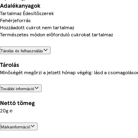
Adalékanyagok
Tartalmaz Édesítőszerek
Fehérjeforrás
Hozzáadott cukrot nem tartalmaz
Természetes módon előforduló cukrokat tartalmaz
Tárolás és felhasználás
Tárolás
Minőségét megőrzi a jelzett hónap végéig: lásd a csomagoláso
További információ
Nettó tömeg
20g ℮
Márkainformáció