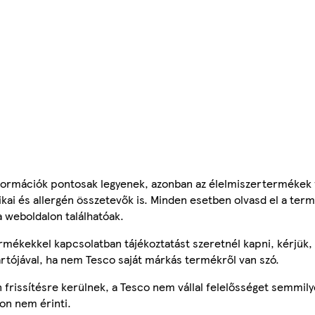
ormációk pontosak legyenek, azonban az élelmiszertermékek
tikai és allergén összetevők is. Minden esetben olvasd el a ter
a weboldalon találhatóak.
mékekkel kapcsolatban tájékoztatást szeretnél kapni, kérjük, 
ártójával, ha nem Tesco saját márkás termékről van szó.
frissítésre kerülnek, a Tesco nem vállal felelősséget semmily
on nem érinti.