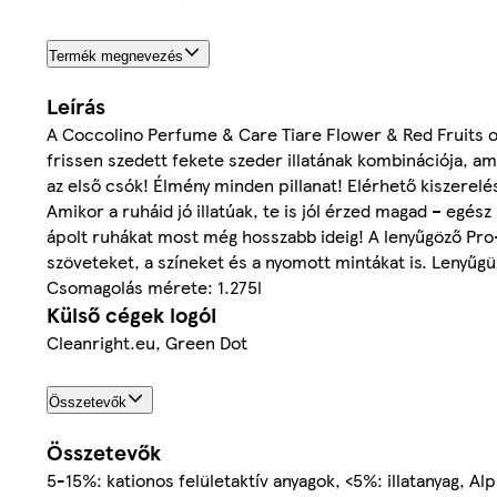
Termék megnevezés
Leírás
A Coccolino Perfume & Care Tiare Flower & Red Fruits ol
frissen szedett fekete szeder illatának kombinációja, am
az első csók! Élmény minden pillanat! Elérhető kiszerel
Amikor a ruháid jó illatúak, te is jól érzed magad – egés
ápolt ruhákat most még hosszabb ideig! A lenyűgöző Pro
szöveteket, a színeket és a nyomott mintákat is. Lenyűgüz
Csomagolás mérete: 1.275l
Külső cégek logói
Cleanright.eu, Green Dot
Összetevők
Összetevők
5-15%: kationos felületaktív anyagok, <5%: illatanyag, Al