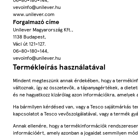
vevoinfo@unilever.hu
www.unilever.com
Forgalmazó címe
Unilever Magyarország Kft.,
1138 Budapest,
Váci út 121-127.
06-80-180-144,
vevoinfo@unilever.hu
Termékleírás használatával
Mindent megteszünk annak érdekében, hogy a termékinf
változnak, így az összetevők, a tápanyagértékek, a diete
és ne hagyatkozz kizárólag azon információkra, amelyek 
Ha bármilyen kérdésed van, vagy a Tesco sajátmárkás ter
kapcsolatot a Tesco vevőszolgálatával, vagy a termék gy
Annak ellenére, hogy a termékinformációk rendszeresen 
információért, amely azonban a jogaidat semmilyen mód