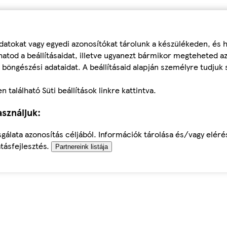
datokat vagy egyedi azonosítókat tárolunk a készülékeden, és
atod a beállításaidat, illetve ugyanezt bármikor megteheted a
 böngészési adataidat. A beállításaid alapján személyre tudjuk 
található Süti beállítások linkre kattintva.
sználjuk:
sgálata azonosítás céljából. Információk tárolása és/vagy elér
tásfejlesztés.
Partnereink listája