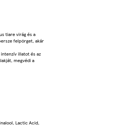
s tiare virág és a
persze felpörget, akár
ntenzív illatot és az
lakját, megvédi a
nalool, Lactic Acid,