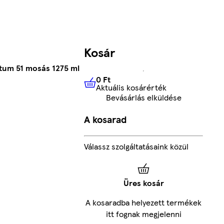
Kosár
átum 51 mosás 1275 ml
0 Ft
Aktuális kosárérték
0 Ft
Aktuális kosárérték
Bevásárlás elküldése
A kosarad
Válassz szolgáltatásaink közül
Üres kosár
A kosaradba helyezett termékek
itt fognak megjelenni