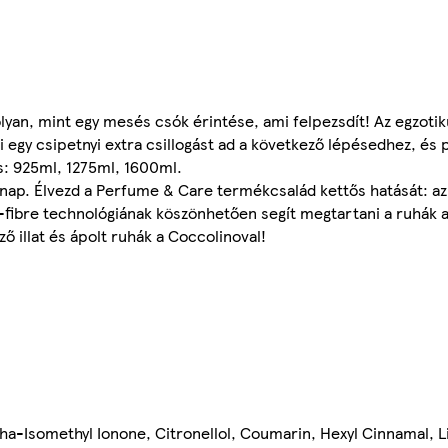
yan, mint egy mesés csók érintése, ami felpezsdít! Az egzotiku
i egy csipetnyi extra csillogást ad a következő lépésedhez, és 
és: 925ml, 1275ml, 1600ml.
z nap. Élvezd a Perfume & Care termékcsalád kettős hatását: az i
-fibre technológiának köszönhetően segít megtartani a ruhák a
ő illat és ápolt ruhák a Coccolinoval!
pha-Isomethyl Ionone, Citronellol, Coumarin, Hexyl Cinnamal, Li