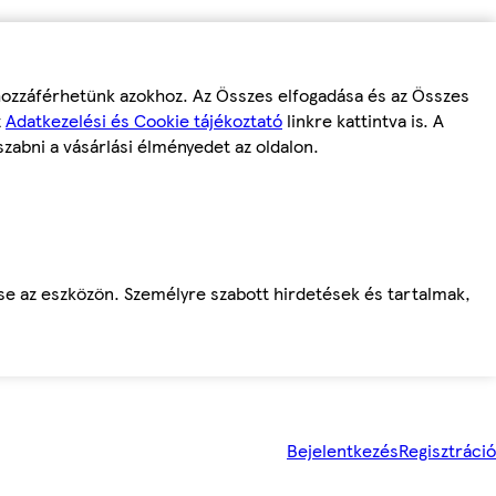
 hozzáférhetünk azokhoz. Az Összes elfogadása és az Összes
z
Adatkezelési és Cookie tájékoztató
linkre kattintva is. A
szabni a vásárlási élményedet az oldalon.
ése az eszközön. Személyre szabott hirdetések és tartalmak,
Bejelentkezés
Regisztráció