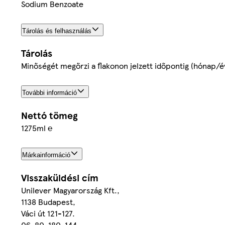
Sodium Benzoate
Tárolás és felhasználás
Tárolás
Minőségét megőrzi a flakonon jelzett időpontig (hónap/é
További információ
Nettó tömeg
1275ml ℮
Márkainformáció
Visszaküldési cím
Unilever Magyarország Kft.,
1138 Budapest,
Váci út 121-127.
06-80-180-144,