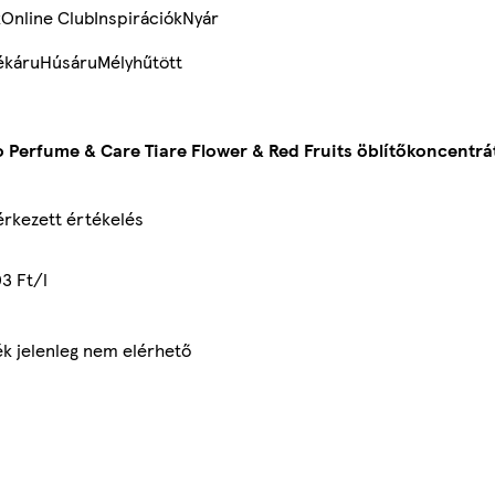
k
Online Club
Inspirációk
Nyár
ékáru
Húsáru
Mélyhűtött
 Perfume & Care Tiare Flower & Red Fruits öblítőkoncentr
rkezett értékelés
3 Ft/l
ék jelenleg nem elérhető