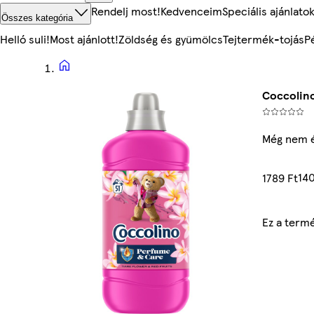
Rendelj most!
Kedvenceim
Speciális ajánlato
Összes kategória
Helló suli!
Most ajánlott!
Zöldség és gyümölcs
Tejtermék-tojás
P
Coccolino
Még nem é
140
1789 Ft
Ez a term