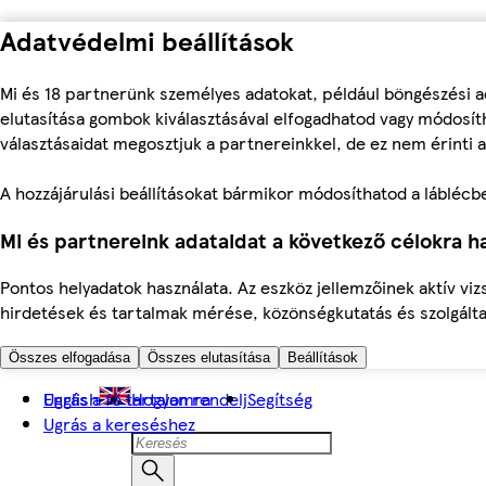
Adatvédelmi beállítások
Mi és 18 partnerünk személyes adatokat, például böngészési a
elutasítása gombok kiválasztásával elfogadhatod vagy módosíth
választásaidat megosztjuk a partnereinkkel, de ez nem érinti a
A hozzájárulási beállításokat bármikor módosíthatod a láblécben 
Mi és partnereink adataidat a következő célokra ha
Pontos helyadatok használata. Az eszköz jellemzőinek aktív viz
hirdetések és tartalmak mérése, közönségkutatás és szolgálta
Összes elfogadása
Összes elutasítása
Beállítások
Ugrás a fő tartalomra
English
Hogyan rendelj
Segítség
Ugrás a kereséshez