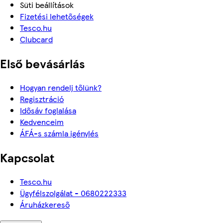
Süti beállítások
Fizetési lehetőségek
Tesco.hu
Clubcard
Első bevásárlás
Hogyan rendelj tőlünk?
Regisztráció
Idősáv foglalása
Kedvenceim
ÁFÁ-s számla igénylés
Kapcsolat
Tesco.hu
Ügyfélszolgálat - 0680222333
Áruházkereső