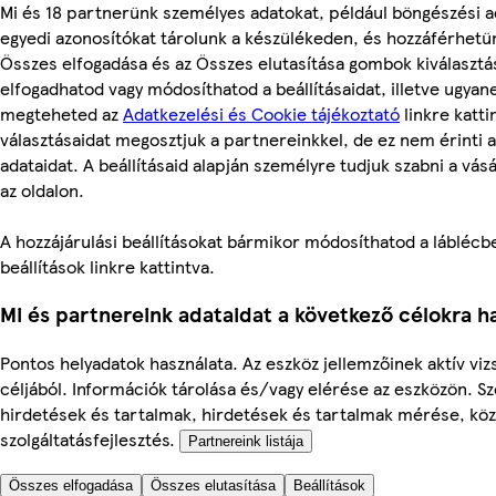
Mi és 18 partnerünk személyes adatokat, például böngészési a
egyedi azonosítókat tárolunk a készülékeden, és hozzáférhetü
Összes elfogadása és az Összes elutasítása gombok kiválasztá
elfogadhatod vagy módosíthatod a beállításaidat, illetve ugyan
megteheted az
Adatkezelési és Cookie tájékoztató
linkre kattin
választásaidat megosztjuk a partnereinkkel, de ez nem érinti 
adataidat. A beállításaid alapján személyre tudjuk szabni a vás
az oldalon.
A hozzájárulási beállításokat bármikor módosíthatod a láblécbe
beállítások linkre kattintva.
Mi és partnereink adataidat a következő célokra ha
Pontos helyadatok használata. Az eszköz jellemzőinek aktív viz
céljából. Információk tárolása és/vagy elérése az eszközön. S
hirdetések és tartalmak, hirdetések és tartalmak mérése, kö
szolgáltatásfejlesztés.
Partnereink listája
Összes elfogadása
Összes elutasítása
Beállítások