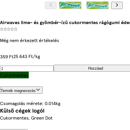
Airwaves lime- és gyömbér-ízű cukormentes rágógumi édesí
Még nem érkezett értékelés
25 643 Ft/kg
359 Ft
Hozzáad
Cukormentes
Termék megnevezés
Csomagolás mérete: 0.014kg
Külső cégek logói
Cukormentes, Green Dot