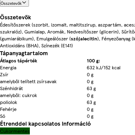
Összetevők
Összetevők
Édesítőszerek (szorbit, izomalt, maltitszirup, aszpartám, aces
szukralóz), Gumialap, Aromák, Nedvesítőszer (glicerin), Sűrít
(gumiarábikum), Emulgeálószer (
szójalecitin
), Fényezőanyag (
Antioxidáns (BHA), Színezék (E141)
Tápanyagtartalom
Átlagos tápérték
100 g:
Energia
632 kJ/152 kcal
Zsír
0 g
amelyből telített zsírsavak
0 g
Szénhidrát
63 g
amelyből: cukrok
0 g
poliolok
63 g
Fehérje
0 g
Só
0 g
Étrenddel kapcsolatos információ
Cukormentes