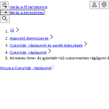
Ugrás a fő tartalomra
Ugrás a kereséshez
Alapvető élelmiszerek
Cukorkák, rágógumik és egyéb édességek
Cukorkák, rágógumik
Airwaves lime- és gyömbér-ízű cukormentes rágógumi éd
Vissza a Cukorkák, rágógumik