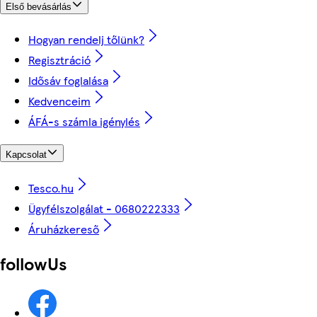
Első bevásárlás
Hogyan rendelj tőlünk?
Regisztráció
Idősáv foglalása
Kedvenceim
ÁFÁ-s számla igénylés
Kapcsolat
Tesco.hu
Ügyfélszolgálat - 0680222333
Áruházkereső
followUs