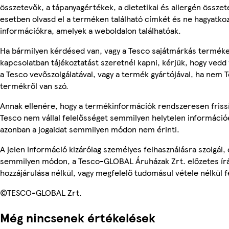
összetevők, a tápanyagértékek, a dietetikai és allergén összet
esetben olvasd el a terméken található címkét és ne hagyatkoz
információkra, amelyek a weboldalon találhatóak.
Ha bármilyen kérdésed van, vagy a Tesco sajátmárkás termék
kapcsolatban tájékoztatást szeretnél kapni, kérjük, hogy vedd 
a Tesco vevőszolgálatával, vagy a termék gyártójával, ha nem 
termékről van szó.
Annak ellenére, hogy a termékinformációk rendszeresen frissí
Tesco nem vállal felelősséget semmilyen helytelen információ
azonban a jogaidat semmilyen módon nem érinti.
A jelen információ kizárólag személyes felhasználásra szolgál,
semmilyen módon, a Tesco-GLOBAL Áruházak Zrt. előzetes írá
hozzájárulása nélkül, vagy megfelelő tudomásul vétele nélkül f
©TESCO-GLOBAL Zrt.
Még nincsenek értékelések