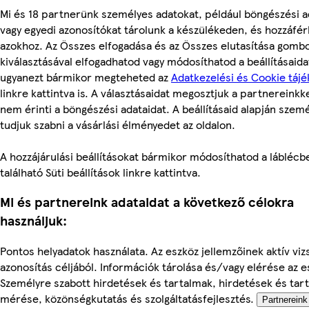
Mi és 18 partnerünk személyes adatokat, például böngészési a
vagy egyedi azonosítókat tárolunk a készülékeden, és hozzáfé
azokhoz. Az Összes elfogadása és az Összes elutasítása gomb
kiválasztásával elfogadhatod vagy módosíthatod a beállításaidat
ugyanezt bármikor megteheted az
Adatkezelési és Cookie tájé
linkre kattintva is. A választásaidat megosztjuk a partnereinkke
nem érinti a böngészési adataidat. A beállításaid alapján szem
tudjuk szabni a vásárlási élményedet az oldalon.
A hozzájárulási beállításokat bármikor módosíthatod a láblécb
található Süti beállítások linkre kattintva.
Mi és partnereink adataidat a következő célokra
használjuk:
Pontos helyadatok használata. Az eszköz jellemzőinek aktív viz
azonosítás céljából. Információk tárolása és/vagy elérése az 
Személyre szabott hirdetések és tartalmak, hirdetések és tar
mérése, közönségkutatás és szolgáltatásfejlesztés.
Partnereink 