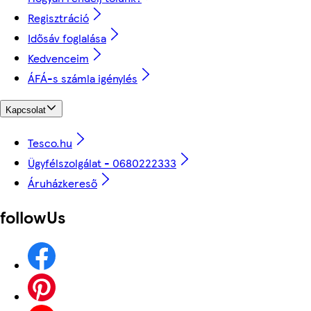
Regisztráció
Idősáv foglalása
Kedvenceim
ÁFÁ-s számla igénylés
Kapcsolat
Tesco.hu
Ügyfélszolgálat - 0680222333
Áruházkereső
followUs