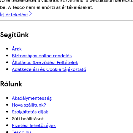
Az értékeléseket a vásárlók közvetlenül a weboldalon keresztü
be. A Tesco nem ellenőrzi az értékeléseket.
Írj értékelést
Segítünk
Árak
Biztonságos online rendelés
Általános Szerződési Feltételek
Adatkezelési és Cookie tájékoztató
Rólunk
Akadálymentesség
Hova szállítunk?
Szolgáltatás díjak
Süti beállítások
Fizetési lehetőségek
Tesco.hu