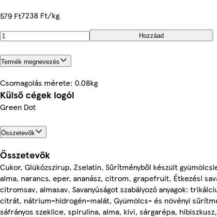
7238 Ft/kg
579 Ft
Hozzáad
Termék megnevezés
Csomagolás mérete: 0.08kg
Külső cégek logói
Green Dot
Összetevők
Összetevők
Cukor, Glükózszirup, Zselatin, Sűrítményből készült gyümölcsl
alma, narancs, eper, ananász, citrom, grapefruit, Étkezési sav
citromsav, almasav, Savanyúságot szabályozó anyagok: trikálc
citrát, nátrium-hidrogén-malát, Gyümölcs- és növényi sűrítm
sáfrányos szeklice, spirulina, alma, kivi, sárgarépa, hibiszkusz,