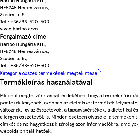
Haribo Hungária Kft.,
H-8248 Nemesvámos,
Szeder u. 5.,
Tel.: +36/88-520-500
www.haribo.com
Forgalmazó címe
Haribo Hungária Kft.,
H-8248 Nemesvámos,
Szeder u. 5.,
Tel.: +36/88-520-500
Kategória összes termékének megtekintése
Termékleírás használatával
Mindent megteszünk annak érdekében, hogy a termékinformá
pontosak legyenek, azonban az élelmiszertermékek folyamato
változnak, így az összetevők, a tápanyagértékek, a dietetikai é
allergén összetevők is. Minden esetben olvasd el a terméken t
címkét és ne hagyatkozz kizárólag azon információkra, amelye
weboldalon találhatóak.