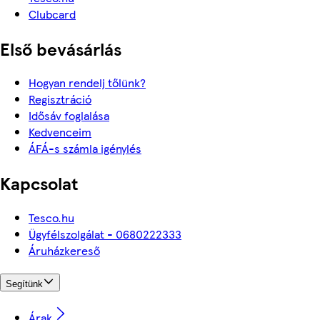
Clubcard
Első bevásárlás
Hogyan rendelj tőlünk?
Regisztráció
Idősáv foglalása
Kedvenceim
ÁFÁ-s számla igénylés
Kapcsolat
Tesco.hu
Ügyfélszolgálat - 0680222333
Áruházkereső
Segítünk
Árak