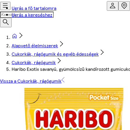
Ugrás a fő tartalomra
Ugrás a kereséshez
Alapvető élelmiszerek
Cukorkák, rágógumik és egyéb édességek
Cukorkák, rágógumik
Haribo Exotix savanyú, gyümölcsízű kandírozott gumicuk
Vissza a Cukorkák, rágógumik