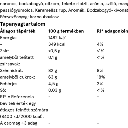
narancs, bodzabogyó, citrom, fekete ribizli, arónia, szőlő, man
passiógyümölcs, Karamellszirup, Aromák, Bodzabogyó-kivonat
Fényezőanyag: karnaubaviasz
Tápanyagtartalom
Átlagos tápérték
100 g termékben
RI* adagonként
Energia:
1482 kJ/
-
349 kcal
4%
Zsír:
<0,5 g
<1%
amelyből telített
0,1 g
<1%
zsírsavak:
Szénhidrát:
82 g
8%
amelyből cukrok:
63 g
18%
Fehérje:
4,5 g
2%
Só:
0,03 g
<1%
RI* = Referencia
-
-
beviteli érték egy
átlagos felnőtt számára
(8400 kJ/2000 kcal).
A csomag ~3 adag
-
-