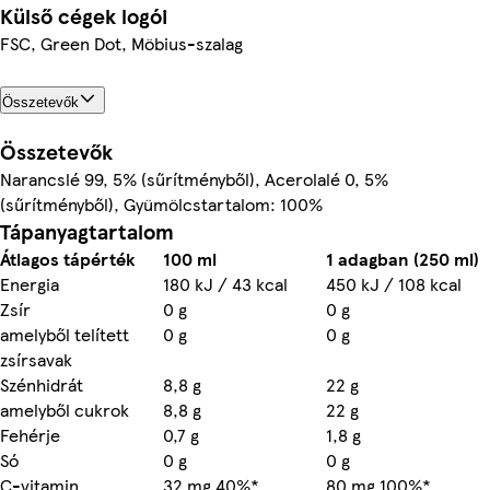
Külső cégek logói
FSC, Green Dot, Möbius-szalag
Összetevők
Összetevők
Narancslé 99, 5% (sűrítményből), Acerolalé 0, 5%
(sűrítményből), Gyümölcstartalom: 100%
Tápanyagtartalom
Átlagos tápérték
100 ml
1 adagban (250 ml)
Energia
180 kJ / 43 kcal
450 kJ / 108 kcal
Zsír
0 g
0 g
amelyből telített
0 g
0 g
zsírsavak
Szénhidrát
8,8 g
22 g
amelyből cukrok
8,8 g
22 g
Fehérje
0,7 g
1,8 g
Só
0 g
0 g
C-vitamin
32 mg 40%*
80 mg 100%*