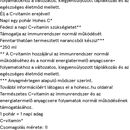
folyamatokhoz a változatos, kiegyensúlyozott táplálkozás és az
egészséges életmód mellett.
Élj a C-vitamin erejével!
Napi egy pohár Hohes C*
Fedezi a napi C-vitamin szükségletet**
Támogatja az immunrendszer normál működését
Fenntarthatóan termesztett narancsból készül***
*250 ml
** A C-vitamin hozzájárul az immunrendszer normál
működéséhez és a normál energiatermelő anyagcsere-
folyamatokhoz a változatos, kiegyensúlyozott táplálkozás és az
egészséges életmód mellett.
*** Anyagmérlegen alapuló módszer szerint.
További információért látogass el a hohesc.hu oldalra!
Természetes C-vitamin az immunrendszer és az
energiatermelő anyagcsere folyamatok normál működésének
támogatásához.
1 pohár = 1 napi adag
C-vitamin*
Csomagolás mérete: 1l