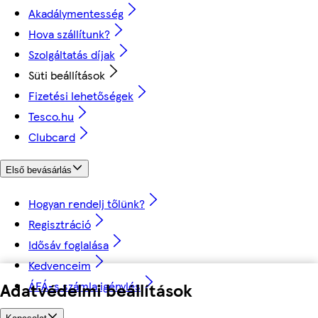
Akadálymentesség
Hova szállítunk?
Szolgáltatás díjak
Süti beállítások
Fizetési lehetőségek
Tesco.hu
Clubcard
Első bevásárlás
Hogyan rendelj tőlünk?
Regisztráció
Idősáv foglalása
Kedvenceim
ÁFÁ-s számla igénylés
Adatvédelmi beállítások