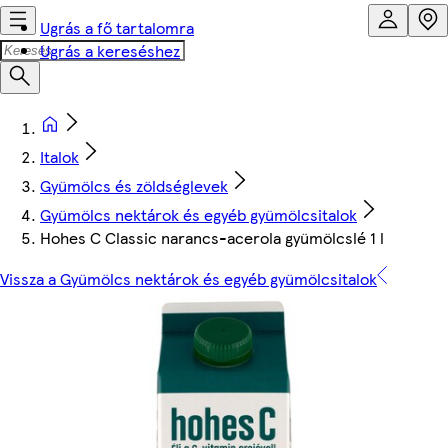
Ugrás a fő tartalomra
Ugrás a kereséshez
Italok
Gyümölcs és zöldséglevek
Gyümölcs nektárok és egyéb gyümölcsitalok
Hohes C Classic narancs-acerola gyümölcslé 1 l
Vissza a Gyümölcs nektárok és egyéb gyümölcsitalok