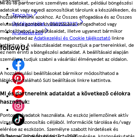
Kapcsolat
Mi és 18 partnerünk személyes adatokat, például böngészési
adatokat vagy egyedi azonosítókat tárolunk a készülékeden, és
Tesco.hu
hozzáférhetünk azokhoz. Az Összes elfogadása és az Összes
Ügyfélszolgálat - 0680222333
elutasítása gombok kiválasztásával elfogadhatod vagy
módosíthatod a beállításaidat, illetve ugyanezt bármikor
Áruházkereső
megteheted az
Adatkezelési és Cookie tájékoztató
linkre
kattintva is. A választásaidat megosztjuk a partnereinkkel, de
followUs
ez nem érinti a böngészési adataidat. A beállításaid alapján
személyre tudjuk szabni a vásárlási élményedet az oldalon.
A hozzájárulási beállításokat bármikor módosíthatod a
láblécben található Süti beállítások linkre kattintva.
Mi és partnereink adataidat a következő célokra
használjuk:
Pontos helyadatok használata. Az eszköz jellemzőinek aktív
vizsgálata azonosítás céljából. Információk tárolása és/vagy
elérése az eszközön. Személyre szabott hirdetések és
©
Tesco-Global Áruházak Zrt. 2026
tartalmak, hirdetések és tartalmak mérése, közönségkutatás