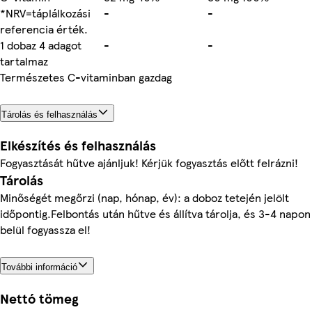
*NRV=táplálkozási
-
-
referencia érték.
1 dobaz 4 adagot
-
-
tartalmaz
Természetes C-vitaminban gazdag
Tárolás és felhasználás
Elkészítés és felhasználás
Fogyasztását hűtve ajánljuk! Kérjük fogyasztás előtt felrázni!
Tárolás
Minőségét megőrzi (nap, hónap, év): a doboz tetején jelölt
időpontig.Felbontás után hűtve és állítva tárolja, és 3-4 napon
belül fogyassza el!
További információ
Nettó tömeg