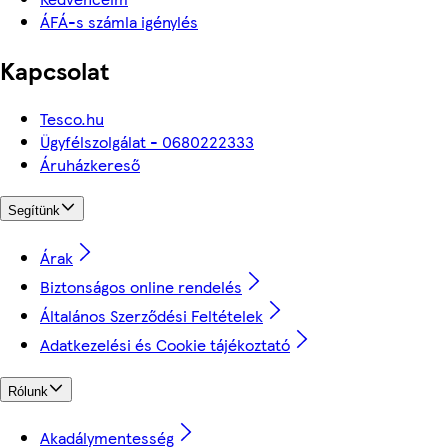
ÁFÁ-s számla igénylés
Kapcsolat
Tesco.hu
Ügyfélszolgálat - 0680222333
Áruházkereső
Segítünk
Árak
Biztonságos online rendelés
Általános Szerződési Feltételek
Adatkezelési és Cookie tájékoztató
Rólunk
Akadálymentesség