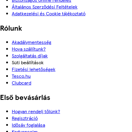
Általános Szerződési Feltételek
Adatkezelési és Cookie tájékoztató
Rólunk
Akadálymentesség
Hova szállítunk?
Szolgáltatás díjak
Süti beállítások
Fizetési lehetőségek
Tesco.hu
Clubcard
Első bevásárlás
Hogyan rendelj tőlünk?
Regisztráció
Idősáv foglalása
Kedvenceim