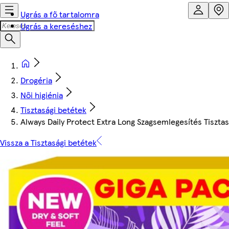
Ugrás a fő tartalomra
Ugrás a kereséshez
Drogéria
Női higiénia
Tisztasági betétek
Always Daily Protect Extra Long Szagsemlegesítés Tiszta
Vissza a Tisztasági betétek