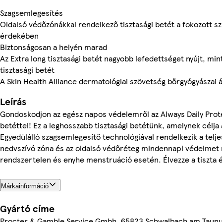
Szagsemlegesítés
Oldalsó védőzónákkal rendelkező tisztasági betét a fokozott s
érdekében
Biztonságosan a helyén marad
Az Extra long tisztasági betét nagyobb lefedettséget nyújt, min
tisztasági betét
A Skin Health Alliance dermatológiai szövetség bőrgyógyászai á
Leírás
Gondoskodjon az egész napos védelemről az Always Daily Prote
betéttel! Ez a leghosszabb tisztasági betétünk, amelynek célja
Egyedülálló szagsemlegesítő technológiával rendelkezik a telje
nedvszívó zóna és az oldalsó védőréteg mindennapi védelmet nyú
rendszertelen és enyhe menstruáció esetén. Élvezze a tiszta é
Márkainformáció
Gyártó címe
Procter & Gamble Service Gmbh, 65823 Schwalbach am Taun