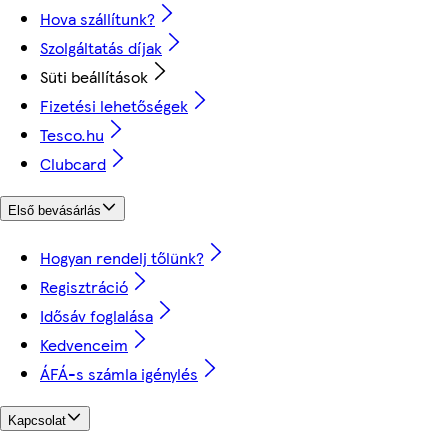
Hova szállítunk?
Szolgáltatás díjak
Süti beállítások
Fizetési lehetőségek
Tesco.hu
Clubcard
Első bevásárlás
Hogyan rendelj tőlünk?
Regisztráció
Idősáv foglalása
Kedvenceim
ÁFÁ-s számla igénylés
Kapcsolat