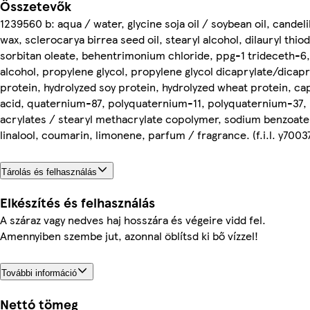
Összetevők
1239560 b: aqua / water, glycine soja oil / soybean oil, candelil
wax, sclerocarya birrea seed oil, stearyl alcohol, dilauryl thio
sorbitan oleate, behentrimonium chloride, ppg-1 trideceth-6, 
alcohol, propylene glycol, propylene glycol dicaprylate/dicap
protein, hydrolyzed soy protein, hydrolyzed wheat protein, capr
acid, quaternium-87, polyquaternium-11, polyquaternium-37, 
acrylates / stearyl methacrylate copolymer, sodium benzoate
linalool, coumarin, limonene, parfum / fragrance. (f.i.l. y7003
Tárolás és felhasználás
Elkészítés és felhasználás
A száraz vagy nedves haj hosszára és végeire vidd fel.
Amennyiben szembe jut, azonnal öblítsd ki bő vízzel!
További információ
Nettó tömeg