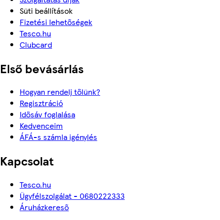
Süti beállítások
Fizetési lehetőségek
Tesco.hu
Clubcard
Első bevásárlás
Hogyan rendelj tőlünk?
Regisztráció
Idősáv foglalása
Kedvenceim
ÁFÁ-s számla igénylés
Kapcsolat
Tesco.hu
Ügyfélszolgálat - 0680222333
Áruházkereső