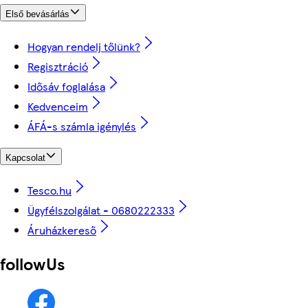
Első bevásárlás
Hogyan rendelj tőlünk?
Regisztráció
Idősáv foglalása
Kedvenceim
ÁFÁ-s számla igénylés
Kapcsolat
Tesco.hu
Ügyfélszolgálat - 0680222333
Áruházkereső
followUs