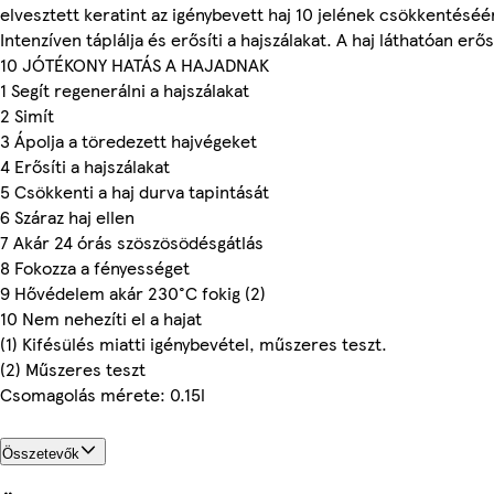
elvesztett keratint az igénybevett haj 10 jelének csökkentéséé
Intenzíven táplálja és erősíti a hajszálakat. A haj láthatóan erő
10 JÓTÉKONY HATÁS A HAJADNAK
1 Segít regenerálni a hajszálakat
2 Simít
3 Ápolja a töredezett hajvégeket
4 Erősíti a hajszálakat
5 Csökkenti a haj durva tapintását
6 Száraz haj ellen
7 Akár 24 órás szöszösödésgátlás
8 Fokozza a fényességet
9 Hővédelem akár 230°C fokig (2)
10 Nem nehezíti el a hajat
(1) Kifésülés miatti igénybevétel, műszeres teszt.
(2) Műszeres teszt
Csomagolás mérete: 0.15l
Összetevők