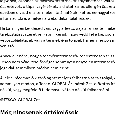
legyenek, azonban az élelmiszertermékek folyamatosan változn
összetevők, a tápanyagértékek, a dietetikai és allergén összet
esetben olvasd el a terméken található címkét és ne hagyatkoz
információkra, amelyek a weboldalon találhatóak.
Ha bármilyen kérdésed van, vagy a Tesco sajátmárkás termék
tájékoztatást szeretnél kapni, kérjük, hogy vedd fel a kapcsola
vevőszolgálatával, vagy a termék gyártójával, ha nem Tesco s
van szó.
Annak ellenére, hogy a termékinformációk rendszeresen frissí
Tesco nem vállal felelősséget semmilyen helytelen információ
jogaidat semmilyen módon nem érinti.
A jelen információ kizárólag személyes felhasználásra szolgál,
semmilyen módon, a Tesco-GLOBAL Áruházak Zrt. előzetes írá
nélkül, vagy megfelelő tudomásul vétele nélkül felhasználni.
©TESCO-GLOBAL Zrt.
Még nincsenek értékelések