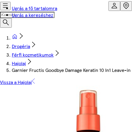
Ugrás a fő tartalomra
Ugrás a kereséshez
Drogéria
Férfi kozmetikumok
Hajolaj
Garnier Fructis Goodbye Damage Keratin 10 In1 Leave-in 
Vissza a Hajolaj