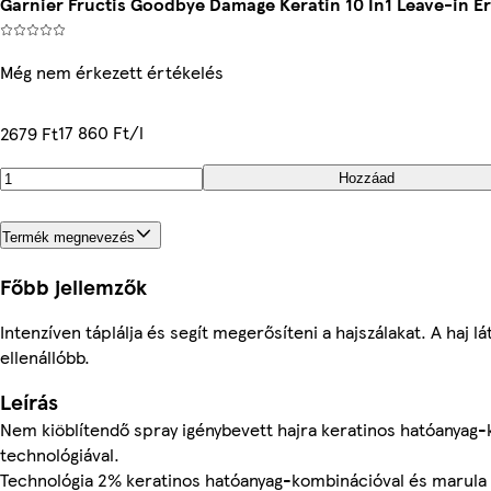
Garnier Fructis Goodbye Damage Keratin 10 In1 Leave-in Er
Még nem érkezett értékelés
17 860 Ft/l
2679 Ft
Hozzáad
Termék megnevezés
Főbb jellemzők
Intenzíven táplálja és segít megerősíteni a hajszálakat. A haj 
ellenállóbb.
Leírás
Nem kiöblítendő spray igénybevett hajra keratinos hatóanyag
technológiával.
Technológia 2% keratinos hatóanyag-kombinációval és marula ola