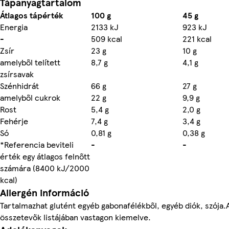
Tápanyagtartalom
Átlagos tápérték
100 g
45 g
Energia
2133 kJ
923 kJ
-
509 kcal
221 kcal
Zsír
23 g
10 g
amelyből telített
8,7 g
4,1 g
zsírsavak
Szénhidrát
66 g
27 g
amelyből cukrok
22 g
9,9 g
Rost
5,4 g
2,0 g
Fehérje
7,4 g
3,4 g
Só
0,81 g
0,38 g
*Referencia beviteli
-
-
érték egy átlagos felnőtt
számára (8400 kJ/2000
kcal)
Allergén információ
Tartalmazhat glutént egyéb gabonafélékből, egyéb diók, szója.
összetevők listájában vastagon kiemelve.