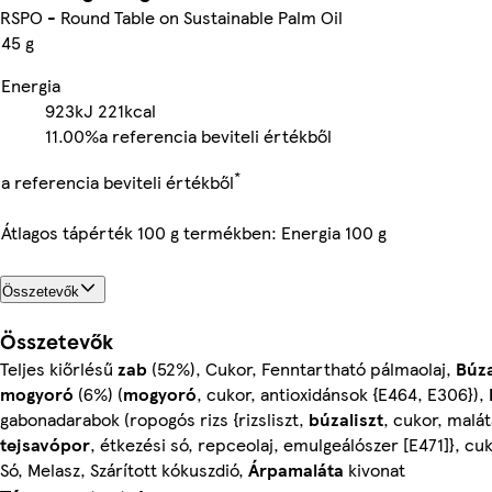
RSPO - Round Table on Sustainable Palm Oil
45 g
Energia
923kJ
221kcal
11.00%
a referencia beviteli értékből
*
a referencia beviteli értékből
Átlagos tápérték 100 g termékben: Energia 100 g
Összetevők
Összetevők
Teljes kiőrlésű
zab
(52%), Cukor, Fenntartható pálmaolaj,
Búza
mogyoró
(6%) (
mogyoró
, cukor, antioxidánsok {E464, E306}),
gabonadarabok (ropogós rizs {rizsliszt,
búzaliszt
, cukor, malá
tejsavópor
, étkezési só, repceolaj, emulgeálószer [E471]}, c
Só, Melasz, Szárított kókuszdió,
Árpamaláta
kivonat