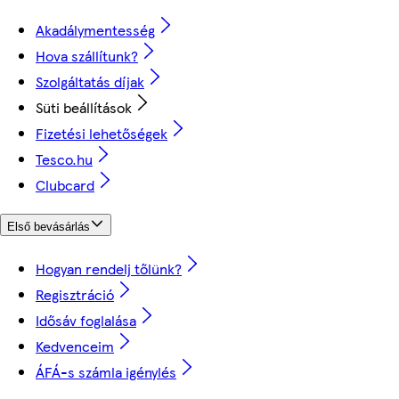
Akadálymentesség
Hova szállítunk?
Szolgáltatás díjak
Süti beállítások
Fizetési lehetőségek
Tesco.hu
Clubcard
Első bevásárlás
Hogyan rendelj tőlünk?
Regisztráció
Idősáv foglalása
Kedvenceim
ÁFÁ-s számla igénylés