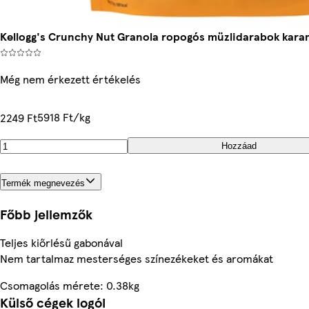
Kellogg's Crunchy Nut Granola ropogós müzlidarabok karam
Még nem érkezett értékelés
5918 Ft/kg
2249 Ft
Hozzáad
Termék megnevezés
Főbb jellemzők
Teljes kiőrlésű gabonával
Nem tartalmaz mesterséges színezékeket és aromákat
Csomagolás mérete: 0.38kg
Külső cégek logói