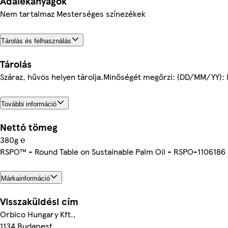
Adalékanyagok
Nem tartalmaz Mesterséges színezékek
Tárolás és felhasználás
Tárolás
Száraz, hűvös helyen tárolja.Minőségét megőrzi: (DD/MM/YY):
További információ
Nettó tömeg
380g ℮
RSPO™ - Round Table on Sustainable Palm Oil - RSPO-1106186
Márkainformáció
Visszaküldési cím
Orbico Hungary Kft.,
1134 Budapest