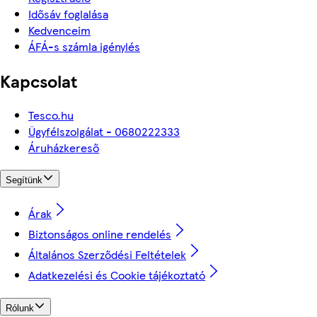
Idősáv foglalása
Kedvenceim
ÁFÁ-s számla igénylés
Kapcsolat
Tesco.hu
Ügyfélszolgálat - 0680222333
Áruházkereső
Segítünk
Árak
Biztonságos online rendelés
Általános Szerződési Feltételek
Adatkezelési és Cookie tájékoztató
Rólunk