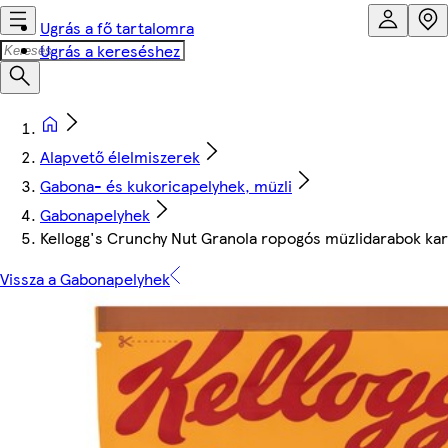
Ugrás a fő tartalomra
Ugrás a kereséshez
Alapvető élelmiszerek
Gabona- és kukoricapelyhek, müzli
Gabonapelyhek
Kellogg's Crunchy Nut Granola ropogós müzlidarabok kar
Vissza a Gabonapelyhek