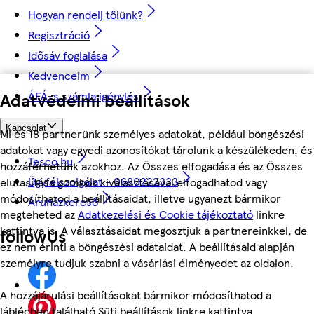
Hogyan rendelj tőlünk?
Regisztráció
Idősáv foglalása
Kedvenceim
ÁFÁ-s számla igénylés
Adatvédelmi beállítások
Kapcsolat
Mi és 18 partnerünk személyes adatokat, például böngészési
adatokat vagy egyedi azonosítókat tárolunk a készülékeden, és
Tesco.hu
hozzáférhetünk azokhoz. Az Összes elfogadása és az Összes
Ügyfélszolgálat - 0680222333
elutasítása gombok kiválasztásával elfogadhatod vagy
módosíthatod a beállításaidat, illetve ugyanezt bármikor
Áruházkereső
megteheted az
Adatkezelési és Cookie tájékoztató
linkre
kattintva is. A választásaidat megosztjuk a partnereinkkel, de
followUs
ez nem érinti a böngészési adataidat. A beállításaid alapján
személyre tudjuk szabni a vásárlási élményedet az oldalon.
A hozzájárulási beállításokat bármikor módosíthatod a
láblécben található Süti beállítások linkre kattintva.