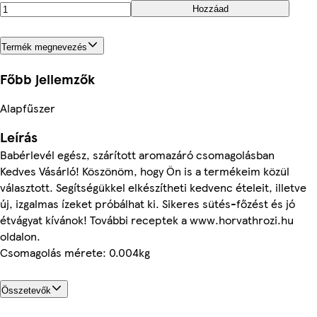
Hozzáad
Termék megnevezés
Főbb jellemzők
Alapfűszer
Leírás
Babérlevél egész, szárított aromazáró csomagolásban
Kedves Vásárló! Köszönöm, hogy Ön is a termékeim közül
választott. Segítségükkel elkészítheti kedvenc ételeit, illetve
új, izgalmas ízeket próbálhat ki. Sikeres sütés-főzést és jó
étvágyat kívánok! További receptek a www.horvathrozi.hu
oldalon.
Csomagolás mérete: 0.004kg
Összetevők