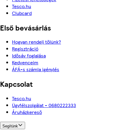
Tesco.hu
Clubcard
Első bevásárlás
Hogyan rendelj tőlünk?
Regisztráció
Idősáv foglalása
Kedvenceim
ÁFÁ-s számla igénylés
Kapcsolat
Tesco.hu
Ügyfélszolgálat - 0680222333
Áruházkereső
Segítünk