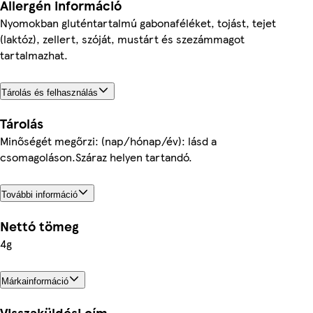
Allergén információ
Nyomokban gluténtartalmú gabonaféléket, tojást, tejet
(laktóz), zellert, szóját, mustárt és szezámmagot
tartalmazhat.
Tárolás és felhasználás
Tárolás
Minőségét megőrzi: (nap/hónap/év): lásd a
csomagoláson.Száraz helyen tartandó.
További információ
Nettó tömeg
4g
Márkainformáció
Visszaküldési cím