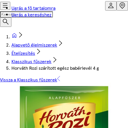
Ugrás a fő tartalomra
Ugrás a kereséshez
Alapvető élelmiszerek
Ételízesítés
Klasszikus fűszerek
Horváth Rozi szárított egész babérlevél 4 g
Vissza a Klasszikus fűszerek