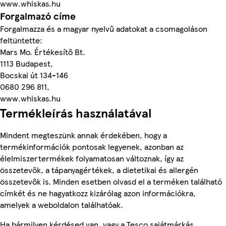
www.whiskas.hu
Forgalmazó címe
Forgalmazza és a magyar nyelvű adatokat a csomagoláson
feltüntette:
Mars Mo. Értékesítő Bt.
1113 Budapest,
Bocskai út 134-146
0680 296 811,
www.whiskas.hu
Termékleírás használatával
Mindent megteszünk annak érdekében, hogy a
termékinformációk pontosak legyenek, azonban az
élelmiszertermékek folyamatosan változnak, így az
összetevők, a tápanyagértékek, a dietetikai és allergén
összetevők is. Minden esetben olvasd el a terméken található
címkét és ne hagyatkozz kizárólag azon információkra,
amelyek a weboldalon találhatóak.
Ha bármilyen kérdésed van, vagy a Tesco sajátmárkás