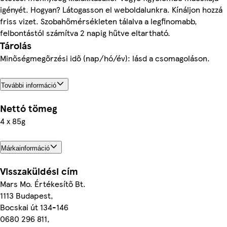
igényét. Hogyan? Látogasson el weboldalunkra. Kínáljon hozzá
friss vizet. Szobahőmérsékleten tálalva a legfinomabb,
felbontástól számítva 2 napig hűtve eltartható.
Tárolás
Minőségmegőrzési idő (nap/hó/év): lásd a csomagoláson.
További információ
Nettó tömeg
4 x 85g
Márkainformáció
Visszaküldési cím
Mars Mo. Értékesítő Bt.
1113 Budapest,
Bocskai út 134-146
0680 296 811,