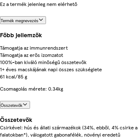
Ez a termék jelenleg nem elérhető
Termék megnevezés
Főbb jellemzők
Támogatja az immunrendszert
Támogatja az erős izomzatot
100%-ban kiváló minőségű összetevők
1+ éves macskájának napi összes szükséglete
61 kcal/85 g
Csomagolás mérete: 0.34kg
Összetevők
Összetevők
Csirkével: hús és állati származékok (34%, ebből, 4% csirke a
falatokban*), válogatott gabonafélék, növényi eredetű