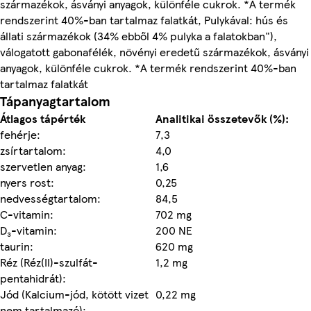
származékok, ásványi anyagok, különféle cukrok. *A termék
rendszerint 40%-ban tartalmaz falatkát, Pulykával: hús és
állati származékok (34% ebből 4% pulyka a falatokban"),
válogatott gabonafélék, növényi eredetű származékok, ásványi
anyagok, különféle cukrok. *A termék rendszerint 40%-ban
tartalmaz falatkát
Tápanyagtartalom
Átlagos tápérték
Analitikai összetevők (%):
fehérje:
7,3
zsírtartalom:
4,0
szervetlen anyag:
1,6
nyers rost:
0,25
nedvességtartalom:
84,5
C-vitamin:
702 mg
D₃-vitamin:
200 NE
taurin:
620 mg
Réz (Réz(II)-szulfát-
1,2 mg
pentahidrát):
Jód (Kalcium-jód, kötött vizet
0,22 mg
nem tartalmazó):