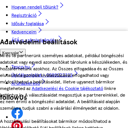
Hogyan rendelj tőlünk?
Regisztráció
Idősáv foglalása
Kedvenceim
ÁFÁ-s számla igénylés
Adatvédelmi beállítások
Kapcsolat
Mi és 18 partnerünk személyes adatokat, például böngészési
adatokat vagy egyedi azonosítókat tárolunk a készülékeden, és
Tesco.hu
hozzáférhetünk azokhoz. Az Összes elfogadása és az Összes
Ügyfélszolgálat - 0680222333
elutasítása gombok kiválasztásával elfogadhatod vagy
módosíthatod a beállításaidat, illetve ugyanezt bármikor
Áruházkereső
megteheted az
Adatkezelési és Cookie tájékoztató
linkre
kattintva is. A választásaidat megosztjuk a partnereinkkel, de
followUs
ez nem érinti a böngészési adataidat. A beállításaid alapján
személyre tudjuk szabni a vásárlási élményedet az oldalon.
A hozzájárulási beállításokat bármikor módosíthatod a
láblécben található Süti beállítások linkre kattintva.