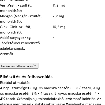
Vas (Vas(II)-szulfát,
11,2 mg
monohidrát):
Mangán (Mangán-szulfát,
2,2 mg
monohidrát):
Cink (Cink-szulfát,
16,2 mg
monohidrát):
Adalékanyagok/kg:
-
Tápértékkel rendelkező
-
adalékanyagok:
Aromák
-
Tárolás és felhasználás
Elkészítés és felhasználás
Etetési útmutató:
A napi szükséglet 3 kg-os macska esetén 3 - 3½ tasak, 4 kg-
os macska esetén 3½ - 4 tasak, 5 kg-os macska esetén 4 -
4½ tasak. Számolja a jutalomfalatokból származó kalóriát. Az
etetési mennyiség kialakításakor vegye figyelembe macskája