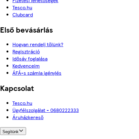
Fizetési lehetőségek
Tesco.hu
Clubcard
Első bevásárlás
Hogyan rendelj tőlünk?
Regisztráció
Idősáv foglalása
Kedvenceim
ÁFÁ-s számla igénylés
Kapcsolat
Tesco.hu
Ügyfélszolgálat - 0680222333
Áruházkereső
Segítünk