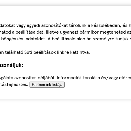
datokat vagy egyedi azonosítókat tárolunk a készülékeden, és
atod a beállításaidat, illetve ugyanezt bármikor megteheted a
 böngészési adataidat. A beállításaid alapján személyre tudjuk 
található Süti beállítások linkre kattintva.
sználjuk:
sgálata azonosítás céljából. Információk tárolása és/vagy elér
tásfejlesztés.
Partnereink listája