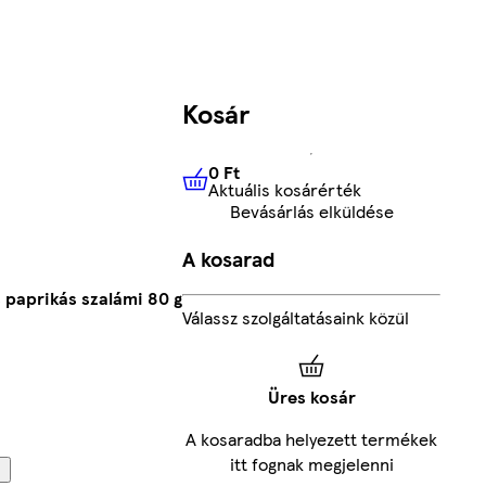
Kosár
0 Ft
Aktuális kosárérték
0 Ft
Aktuális kosárérték
Bevásárlás elküldése
A kosarad
 paprikás szalámi 80 g
Válassz szolgáltatásaink közül
Üres kosár
A kosaradba helyezett termékek
itt fognak megjelenni