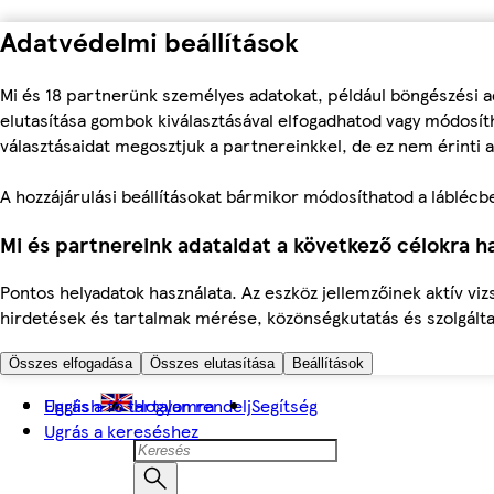
Adatvédelmi beállítások
Mi és 18 partnerünk személyes adatokat, például böngészési a
elutasítása gombok kiválasztásával elfogadhatod vagy módosíth
választásaidat megosztjuk a partnereinkkel, de ez nem érinti a
A hozzájárulási beállításokat bármikor módosíthatod a láblécben 
Mi és partnereink adataidat a következő célokra ha
Pontos helyadatok használata. Az eszköz jellemzőinek aktív viz
hirdetések és tartalmak mérése, közönségkutatás és szolgálta
Összes elfogadása
Összes elutasítása
Beállítások
Ugrás a fő tartalomra
English
Hogyan rendelj
Segítség
Ugrás a kereséshez