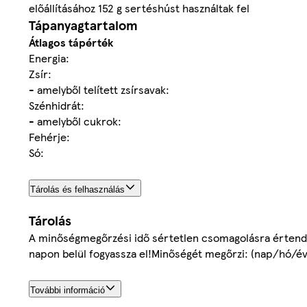
előállításához 152 g sertéshúst használtak fel
Tápanyagtartalom
Átlagos tápérték
Energia:
Zsír:
- amelyből telített zsírsavak:
Szénhidrát:
- amelyből cukrok:
Fehérje:
Só:
Tárolás és felhasználás
Tárolás
A minőségmegőrzési idő sértetlen csomagolásra értendő. 
napon belül fogyassza el!Minőségét megőrzi: (nap/hó/év
További információ