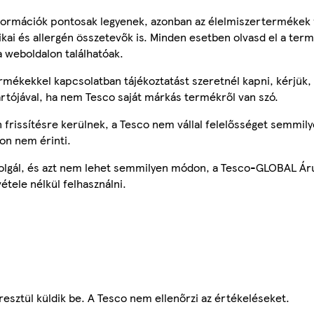
ormációk pontosak legyenek, azonban az élelmiszertermékek
tikai és allergén összetevők is. Minden esetben olvasd el a ter
a weboldalon találhatóak.
mékekkel kapcsolatban tájékoztatást szeretnél kapni, kérjük, 
ártójával, ha nem Tesco saját márkás termékről van szó.
frissítésre kerülnek, a Tesco nem vállal felelősséget semmily
on nem érinti.
szolgál, és azt nem lehet semmilyen módon, a Tesco-GLOBAL Ár
étele nélkül felhasználni.
esztül küldik be. A Tesco nem ellenőrzi az értékeléseket.