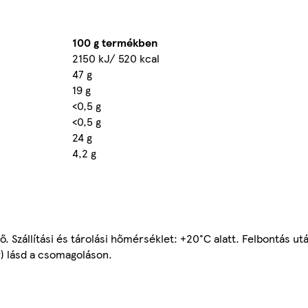
100 g termékben
2150 kJ/ 520 kcal
47 g
19 g
<0,5 g
<0,5 g
24 g
4,2 g
Szállítási és tárolási hőmérséklet: +20°C alatt. Felbontás utá
) lásd a csomagoláson.