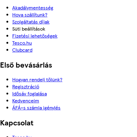
Akadálymentesség
Hova szállítunk?
Szolgáltatás díjak
Süti beállítások
Fizetési lehetőségek
Tesco.hu
Clubcard
Első bevásárlás
Hogyan rendelj tőlünk?
Regisztráció
Idősáv foglalása
Kedvenceim
ÁFÁ-s számla igénylés
Kapcsolat