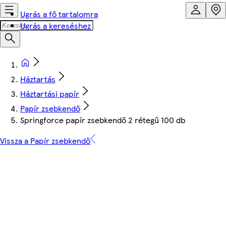
Ugrás a fő tartalomra
Ugrás a kereséshez
Háztartás
Háztartási papír
Papír zsebkendő
Springforce papír zsebkendő 2 rétegű 100 db
Vissza a Papír zsebkendő