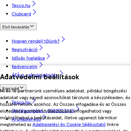
Tesco.hu
Clubcard
Első bevásárlás
Hogyan rendelj tőlünk?
Regisztráció
Idősáv foglalása
Kedvenceim
Adatvédelmi beállítások
ÁFÁ-s számla igénylés
Kapcsolat
Mi és 18 partnerünk személyes adatokat, például böngészési
adatokat vagy egyedi azonosítókat tárolunk a készülékeden, és
Tesco.hu
hozzáférhetünk azokhoz. Az Összes elfogadása és az Összes
Ügyfélszolgálat - 0680222333
elutasítása gombok kiválasztásával elfogadhatod vagy
módosíthatod a beállításaidat, illetve ugyanezt bármikor
Áruházkereső
megteheted az
Adatkezelési és Cookie tájékoztató
linkre
kattintva is. A választásaidat megosztjuk a partnereinkkel, de