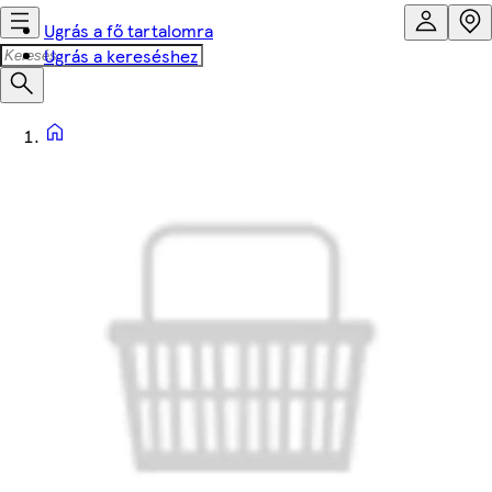
Ugrás a fő tartalomra
Ugrás a kereséshez