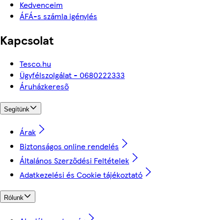
Kedvenceim
ÁFÁ-s számla igénylés
Kapcsolat
Tesco.hu
Ügyfélszolgálat - 0680222333
Áruházkereső
Segítünk
Árak
Biztonságos online rendelés
Általános Szerződési Feltételek
Adatkezelési és Cookie tájékoztató
Rólunk