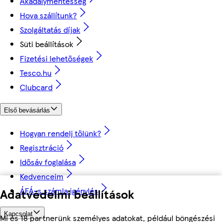
Akadálymentesség
Hova szállítunk?
Szolgáltatás díjak
Süti beállítások
Fizetési lehetőségek
Tesco.hu
Clubcard
Első bevásárlás
Hogyan rendelj tőlünk?
Regisztráció
Idősáv foglalása
Kedvenceim
ÁFÁ-s számla igénylés
Adatvédelmi beállítások
Kapcsolat
Mi és 18 partnerünk személyes adatokat, például böngészési