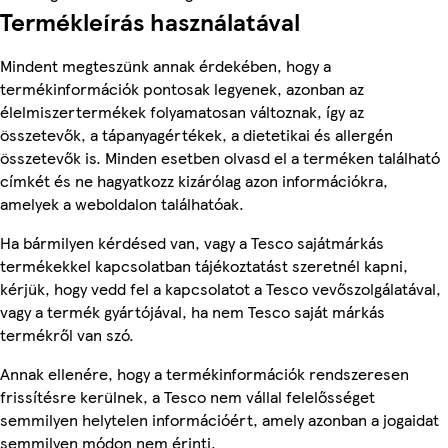
Termékleírás használatával
Mindent megteszünk annak érdekében, hogy a
termékinformációk pontosak legyenek, azonban az
élelmiszertermékek folyamatosan változnak, így az
összetevők, a tápanyagértékek, a dietetikai és allergén
összetevők is. Minden esetben olvasd el a terméken található
címkét és ne hagyatkozz kizárólag azon információkra,
amelyek a weboldalon találhatóak.
Ha bármilyen kérdésed van, vagy a Tesco sajátmárkás
termékekkel kapcsolatban tájékoztatást szeretnél kapni,
kérjük, hogy vedd fel a kapcsolatot a Tesco vevőszolgálatával,
vagy a termék gyártójával, ha nem Tesco saját márkás
termékről van szó.
Annak ellenére, hogy a termékinformációk rendszeresen
frissítésre kerülnek, a Tesco nem vállal felelősséget
semmilyen helytelen információért, amely azonban a jogaidat
semmilyen módon nem érinti.