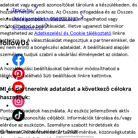
adatokat vagy egyedi azonosítókat tárolunk a készülékeden, és
Tesco.hu
hozzáférhetünk azokhoz. Az Összes elfogadása és az Összes
Ügyfélszolgálat - 0680222333
elutasítása gombok kiválasztásával elfogadhatod vagy
módosíthatod a beállításaidat, illetve ugyanezt bármikor
Áruházkereső
megteheted az
Adatkezelési és Cookie tájékoztató
linkre
kattintva is. A választásaidat megosztjuk a partnereinkkel, de
followUs
ez nem érinti a böngészési adataidat. A beállításaid alapján
személyre tudjuk szabni a vásárlási élményedet az oldalon.
A hozzájárulási beállításokat bármikor módosíthatod a
láblécben található Süti beállítások linkre kattintva.
Mi és partnereink adataidat a következő célokra
használjuk:
Pontos helyadatok használata. Az eszköz jellemzőinek aktív
vizsgálata azonosítás céljából. Információk tárolása és/vagy
elérése az eszközön. Személyre szabott hirdetések és
©
Tesco-Global Áruházak Zrt. 2026
tartalmak, hirdetések és tartalmak mérése, közönségkutatás