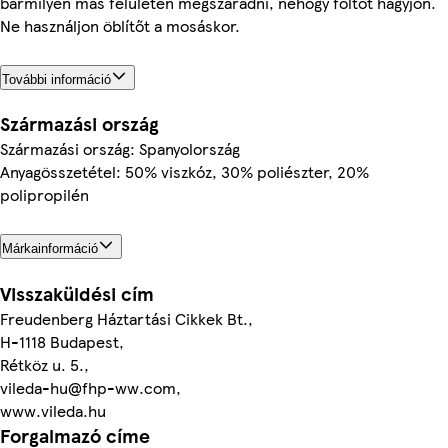
bármilyen más felületen megszáradni, nehogy foltot hagyjon.
Ne használjon öblítőt a mosáskor.
További információ
Származási ország
Származási ország: Spanyolország
Anyagösszetétel: 50% viszkóz, 30% poliészter, 20%
polipropilén
Márkainformáció
Visszaküldési cím
Freudenberg Háztartási Cikkek Bt.,
H-1118 Budapest,
Rétköz u. 5.,
vileda-hu@fhp-ww.com,
www.vileda.hu
Forgalmazó címe