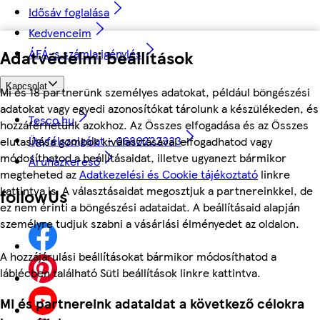
Idősáv foglalása
Kedvenceim
Adatvédelmi beállítások
ÁFÁ-s számla igénylés
Kapcsolat
Mi és 18 partnerünk személyes adatokat, például böngészési
adatokat vagy egyedi azonosítókat tárolunk a készülékeden, és
Tesco.hu
hozzáférhetünk azokhoz. Az Összes elfogadása és az Összes
Ügyfélszolgálat - 0680222333
elutasítása gombok kiválasztásával elfogadhatod vagy
módosíthatod a beállításaidat, illetve ugyanezt bármikor
Áruházkereső
megteheted az
Adatkezelési és Cookie tájékoztató
linkre
kattintva is. A választásaidat megosztjuk a partnereinkkel, de
followUs
ez nem érinti a böngészési adataidat. A beállításaid alapján
személyre tudjuk szabni a vásárlási élményedet az oldalon.
A hozzájárulási beállításokat bármikor módosíthatod a
láblécben található Süti beállítások linkre kattintva.
Mi és partnereink adataidat a következő célokra