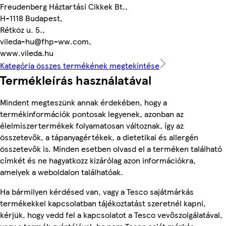
Freudenberg Háztartási Cikkek Bt.,
H-1118 Budapest,
Rétköz u. 5.,
vileda-hu@fhp-ww.com,
www.vileda.hu
Kategória összes termékének megtekintése
Termékleírás használatával
Mindent megteszünk annak érdekében, hogy a
termékinformációk pontosak legyenek, azonban az
élelmiszertermékek folyamatosan változnak, így az
összetevők, a tápanyagértékek, a dietetikai és allergén
összetevők is. Minden esetben olvasd el a terméken található
címkét és ne hagyatkozz kizárólag azon információkra,
amelyek a weboldalon találhatóak.
Ha bármilyen kérdésed van, vagy a Tesco sajátmárkás
termékekkel kapcsolatban tájékoztatást szeretnél kapni,
kérjük, hogy vedd fel a kapcsolatot a Tesco vevőszolgálatával,