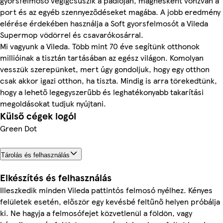
gyorsfelmosó végigcsúszik a padlóján, mágnesként vonzván a
port és az egyéb szennyeződéseket magába. A jobb eredmény
elérése érdekében használja a Soft gyorsfelmosót a Vileda
Supermop vödörrel és csavarókosárral.
Mi vagyunk a Vileda. Több mint 70 éve segítünk otthonok
millióinak a tisztán tartásában az egész világon. Komolyan
vesszük szerepünket, mert úgy gondoljuk, hogy egy otthon
csak akkor igazi otthon, ha tiszta. Mindig is arra törekedtünk,
hogy a lehető legegyszerűbb és leghatékonyabb takarítási
megoldásokat tudjuk nyújtani.
Külső cégek logói
Green Dot
Tárolás és felhasználás
Elkészítés és felhasználás
Illeszkedik minden Vileda pattintós felmosó nyélhez. Kényes
felületek esetén, először egy kevésbé feltűnő helyen próbálja
ki. Ne hagyja a felmosófejet közvetlenül a földön, vagy