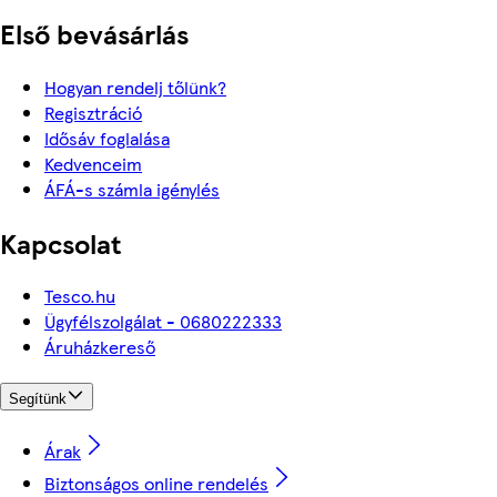
Első bevásárlás
Hogyan rendelj tőlünk?
Regisztráció
Idősáv foglalása
Kedvenceim
ÁFÁ-s számla igénylés
Kapcsolat
Tesco.hu
Ügyfélszolgálat - 0680222333
Áruházkereső
Segítünk
Árak
Biztonságos online rendelés