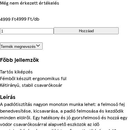
Még nem érkezett értékelés
4999 Ft/db
4999 Ft
Hozzáad
Termék megnevezés
Főbb jellemzők
Tartós kiképzés
Fémből készült ergonomikus fül
Kétirányú, stabil csavarókosár
Leírás
A padlótisztítás nagyon monoton munka lehet: a felmosó fej
benedvesítése, kicsavarása, a padló felmosása és kezdődik
minden elölről. Egy hatékony és jó gyorsfelmosó és hozzá egy
vödör csavarókosárral alapvető eszközök az idő