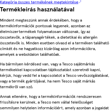
Kategória összes termékének megtekintése
Termékleírás használatával
Mindent megteszünk annak érdekében, hogy a
termékinformációk pontosak legyenek, azonban az
élelmiszertermékek folyamatosan változnak, így az
összetevők, a tápanyagértékek, a dietetikai és allergén
összetevők is. Minden esetben olvasd el a terméken található
címkét és ne hagyatkozz kizárólag azon információkra,
amelyek a weboldalon találhatóak.
Ha bármilyen kérdésed van, vagy a Tesco sajátmárkás
termékekkel kapcsolatban tájékoztatást szeretnél kapni,
kérjük, hogy vedd fel a kapcsolatot a Tesco vevőszolgálatával,
vagy a termék gyártójával, ha nem Tesco saját márkás
termékről van szó.
Annak ellenére, hogy a termékinformációk rendszeresen
frissítésre kerülnek, a Tesco nem vállal felelősséget
semmilyen helytelen információért, amely azonban a jogaidat