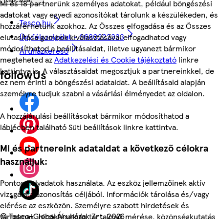
Mi és 18 partnerünk személyes adatokat, például böngészési
adatokat vagy egyedi azonosítókat tárolunk a készülékeden, és
Tesco.hu
hozzáférhetünk azokhoz. Az Összes elfogadása és az Összes
Ügyfélszolgálat - 0680222333
elutasítása gombok kiválasztásával elfogadhatod vagy
módosíthatod a beállításaidat, illetve ugyanezt bármikor
Áruházkereső
megteheted az
Adatkezelési és Cookie tájékoztató
linkre
kattintva is. A választásaidat megosztjuk a partnereinkkel, de
followUs
ez nem érinti a böngészési adataidat. A beállításaid alapján
személyre tudjuk szabni a vásárlási élményedet az oldalon.
A hozzájárulási beállításokat bármikor módosíthatod a
láblécben található Süti beállítások linkre kattintva.
Mi és partnereink adataidat a következő célokra
használjuk:
Pontos helyadatok használata. Az eszköz jellemzőinek aktív
vizsgálata azonosítás céljából. Információk tárolása és/vagy
elérése az eszközön. Személyre szabott hirdetések és
©
Tesco-Global Áruházak Zrt. 2026
tartalmak, hirdetések és tartalmak mérése, közönségkutatás