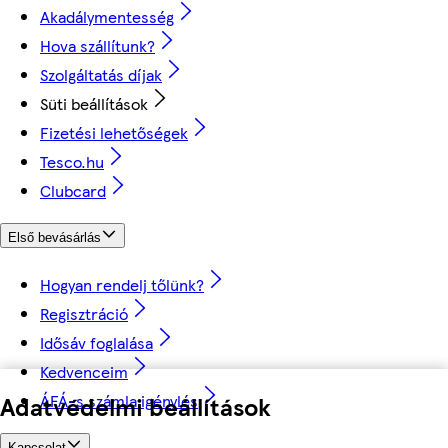
Akadálymentesség
Hova szállítunk?
Szolgáltatás díjak
Süti beállítások
Fizetési lehetőségek
Tesco.hu
Clubcard
Első bevásárlás
Hogyan rendelj tőlünk?
Regisztráció
Idősáv foglalása
Kedvenceim
Adatvédelmi beállítások
ÁFÁ-s számla igénylés
Kapcsolat