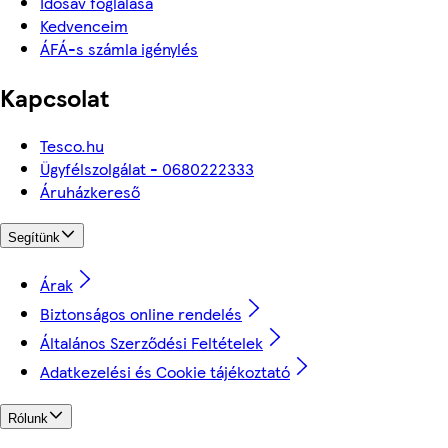
Idősáv foglalása
Kedvenceim
ÁFÁ-s számla igénylés
Kapcsolat
Tesco.hu
Ügyfélszolgálat - 0680222333
Áruházkereső
Segítünk
Árak
Biztonságos online rendelés
Általános Szerződési Feltételek
Adatkezelési és Cookie tájékoztató
Rólunk