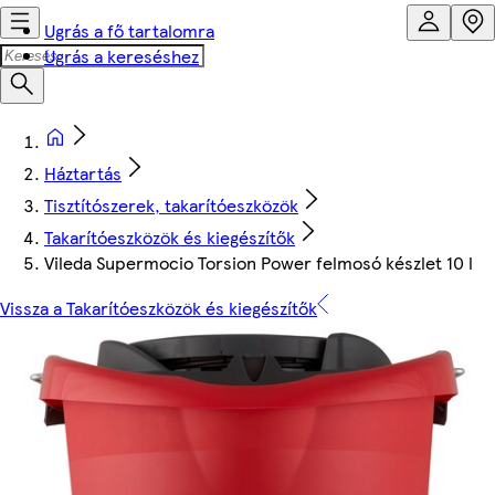
Ugrás a fő tartalomra
Ugrás a kereséshez
Háztartás
Tisztítószerek, takarítóeszközök
Takarítóeszközök és kiegészítők
Vileda Supermocio Torsion Power felmosó készlet 10 l
Vissza a Takarítóeszközök és kiegészítők