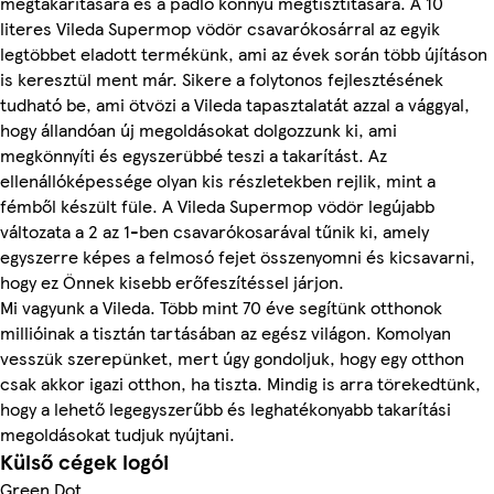
megtakarítására és a padló könnyű megtisztítására. A 10
literes Vileda Supermop vödör csavarókosárral az egyik
legtöbbet eladott termékünk, ami az évek során több újításon
is keresztül ment már. Sikere a folytonos fejlesztésének
tudható be, ami ötvözi a Vileda tapasztalatát azzal a vággyal,
hogy állandóan új megoldásokat dolgozzunk ki, ami
megkönnyíti és egyszerübbé teszi a takarítást. Az
ellenállóképessége olyan kis részletekben rejlik, mint a
fémből készült füle. A Vileda Supermop vödör legújabb
változata a 2 az 1-ben csavarókosarával tűnik ki, amely
egyszerre képes a felmosó fejet összenyomni és kicsavarni,
hogy ez Önnek kisebb erőfeszítéssel járjon.
Mi vagyunk a Vileda. Több mint 70 éve segítünk otthonok
millióinak a tisztán tartásában az egész világon. Komolyan
vesszük szerepünket, mert úgy gondoljuk, hogy egy otthon
csak akkor igazi otthon, ha tiszta. Mindig is arra törekedtünk,
hogy a lehető legegyszerűbb és leghatékonyabb takarítási
megoldásokat tudjuk nyújtani.
Külső cégek logói
Green Dot