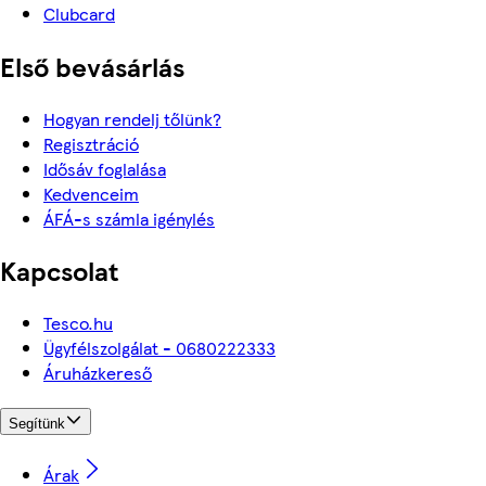
Clubcard
Első bevásárlás
Hogyan rendelj tőlünk?
Regisztráció
Idősáv foglalása
Kedvenceim
ÁFÁ-s számla igénylés
Kapcsolat
Tesco.hu
Ügyfélszolgálat - 0680222333
Áruházkereső
Segítünk
Árak