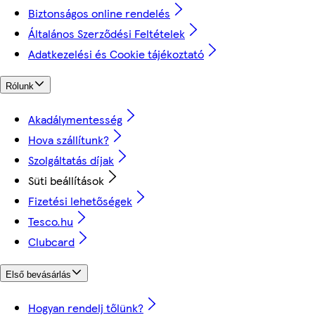
Biztonságos online rendelés
Általános Szerződési Feltételek
Adatkezelési és Cookie tájékoztató
Rólunk
Akadálymentesség
Hova szállítunk?
Szolgáltatás díjak
Süti beállítások
Fizetési lehetőségek
Tesco.hu
Clubcard
Első bevásárlás
Hogyan rendelj tőlünk?