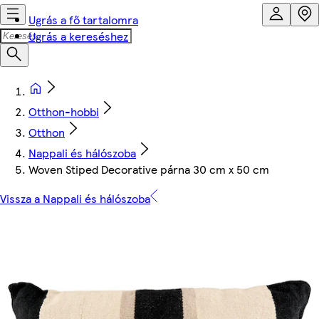
Ugrás a fő tartalomra
Ugrás a kereséshez
Otthon-hobbi
Otthon
Nappali és hálószoba
Woven Stiped Decorative párna 30 cm x 50 cm
Vissza a Nappali és hálószoba