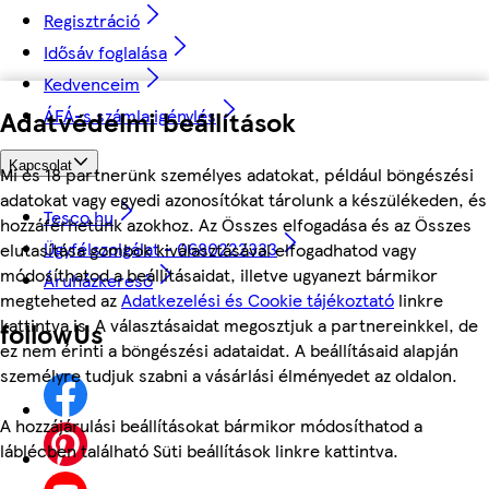
Regisztráció
Idősáv foglalása
Kedvenceim
ÁFÁ-s számla igénylés
Adatvédelmi beállítások
Kapcsolat
Mi és 18 partnerünk személyes adatokat, például böngészési
adatokat vagy egyedi azonosítókat tárolunk a készülékeden, és
Tesco.hu
hozzáférhetünk azokhoz. Az Összes elfogadása és az Összes
Ügyfélszolgálat - 0680222333
elutasítása gombok kiválasztásával elfogadhatod vagy
módosíthatod a beállításaidat, illetve ugyanezt bármikor
Áruházkereső
megteheted az
Adatkezelési és Cookie tájékoztató
linkre
kattintva is. A választásaidat megosztjuk a partnereinkkel, de
followUs
ez nem érinti a böngészési adataidat. A beállításaid alapján
személyre tudjuk szabni a vásárlási élményedet az oldalon.
A hozzájárulási beállításokat bármikor módosíthatod a
láblécben található Süti beállítások linkre kattintva.