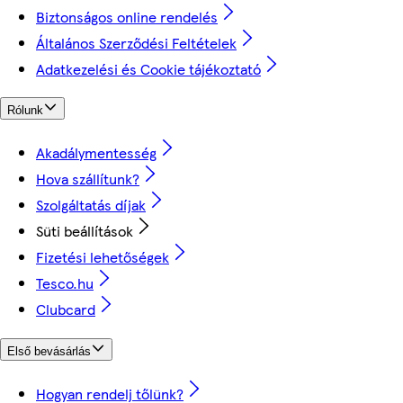
Biztonságos online rendelés
Általános Szerződési Feltételek
Adatkezelési és Cookie tájékoztató
Rólunk
Akadálymentesség
Hova szállítunk?
Szolgáltatás díjak
Süti beállítások
Fizetési lehetőségek
Tesco.hu
Clubcard
Első bevásárlás
Hogyan rendelj tőlünk?