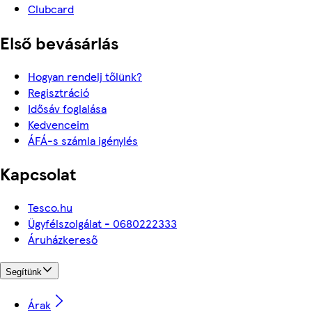
Clubcard
Első bevásárlás
Hogyan rendelj tőlünk?
Regisztráció
Idősáv foglalása
Kedvenceim
ÁFÁ-s számla igénylés
Kapcsolat
Tesco.hu
Ügyfélszolgálat - 0680222333
Áruházkereső
Segítünk
Árak