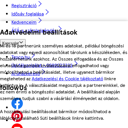
Regisztráció
Idősáv foglalása
Kedvenceim
ÁFÁ-s számla igénylés
Adatvédelmi beállítások
Kapcsolat
Mi és 18 partnerünk személyes adatokat, például böngészési
adatokat vagy egyedi azonosítókat tárolunk a készülékeden, és
Tesco.hu
hozzáférhetünk azokhoz. Az Összes elfogadása és az Összes
Ügyfélszolgálat - 0680222333
elutasítása gombok kiválasztásával elfogadhatod vagy
módosíthatod a beállításaidat, illetve ugyanezt bármikor
Áruházkereső
megteheted az
Adatkezelési és Cookie tájékoztató
linkre
kattintva is. A választásaidat megosztjuk a partnereinkkel, de
followUs
ez nem érinti a böngészési adataidat. A beállításaid alapján
személyre tudjuk szabni a vásárlási élményedet az oldalon.
A hozzájárulási beállításokat bármikor módosíthatod a
láblécben található Süti beállítások linkre kattintva.