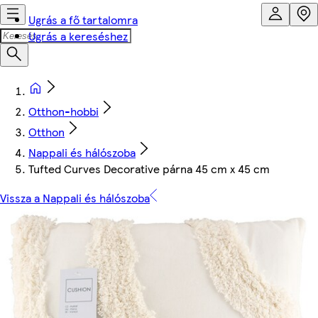
Ugrás a fő tartalomra
Ugrás a kereséshez
Otthon-hobbi
Otthon
Nappali és hálószoba
Tufted Curves Decorative párna 45 cm x 45 cm
Vissza a Nappali és hálószoba