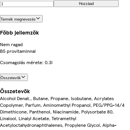
Hozzáad
Termék megnevezés
Főbb jellemzők
Nem ragad
B5 provitaminnal
Csomagolás mérete: 0.3l
Összetevők
Összetevők
Alcohol Denat., Butane, Propane, Isobutane, Acrylates
Copolymer, Parfum, Aminomethyl Propanol, PEG/PPG-14/4
Dimethicone, Panthenol, Niacinamide, Polysorbate 80,
Linalool, Linalyl Acetate, Tetramethyl
Acetyloctahydronaphthalenes, Propylene Glycol, Alpha-