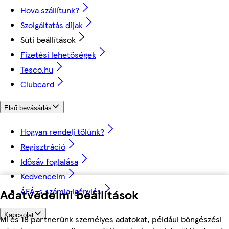
Hova szállítunk?
Szolgáltatás díjak
Süti beállítások
Fizetési lehetőségek
Tesco.hu
Clubcard
Első bevásárlás
Hogyan rendelj tőlünk?
Regisztráció
Idősáv foglalása
Kedvenceim
ÁFÁ-s számla igénylés
Adatvédelmi beállítások
Kapcsolat
Mi és 18 partnerünk személyes adatokat, például böngészési