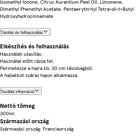
Isomethyl Ionone, Citrus Aurantium Peel Oil, Limonene,
Dimethyl Phenethyl Acetate, Pentaerythrityl Tetra-di-t-Butyl
Hydroxyhydrocinnamate
Tárolás és felhasználás
Elkészítés és felhasználás
Használati utasítás:
Használat előtt rázza fel.
Permetezze a hajra kb. 30 cm távolságból.
A hajlakkot száraz hajon alkalmazza.
További információ
Nettó tömeg
300ml
Származási ország
Származási ország: Franciaország