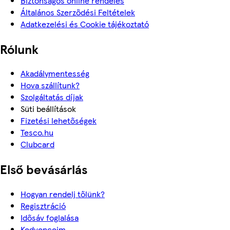
Biztonságos online rendelés
Általános Szerződési Feltételek
Adatkezelési és Cookie tájékoztató
Rólunk
Akadálymentesség
Hova szállítunk?
Szolgáltatás díjak
Süti beállítások
Fizetési lehetőségek
Tesco.hu
Clubcard
Első bevásárlás
Hogyan rendelj tőlünk?
Regisztráció
Idősáv foglalása
Kedvenceim