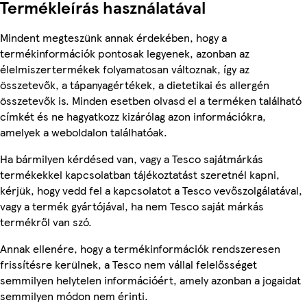
Termékleírás használatával
Mindent megteszünk annak érdekében, hogy a
termékinformációk pontosak legyenek, azonban az
élelmiszertermékek folyamatosan változnak, így az
összetevők, a tápanyagértékek, a dietetikai és allergén
összetevők is. Minden esetben olvasd el a terméken található
címkét és ne hagyatkozz kizárólag azon információkra,
amelyek a weboldalon találhatóak.
Ha bármilyen kérdésed van, vagy a Tesco sajátmárkás
termékekkel kapcsolatban tájékoztatást szeretnél kapni,
kérjük, hogy vedd fel a kapcsolatot a Tesco vevőszolgálatával,
vagy a termék gyártójával, ha nem Tesco saját márkás
termékről van szó.
Annak ellenére, hogy a termékinformációk rendszeresen
frissítésre kerülnek, a Tesco nem vállal felelősséget
semmilyen helytelen információért, amely azonban a jogaidat
semmilyen módon nem érinti.