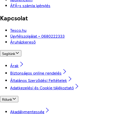
ÁFÁ-s számla igénylés
Kapcsolat
Tesco.hu
Ügyfélszolgálat - 0680222333
Áruházkereső
Segítünk
Árak
Biztonságos online rendelés
Általános Szerződési Feltételek
Adatkezelési és Cookie tájékoztató
Rólunk
Akadálymentesség