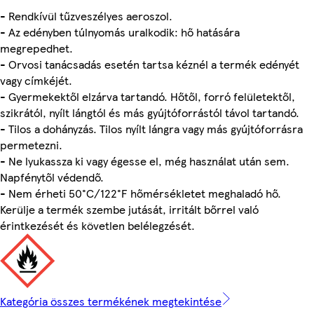
- Rendkívül tűzveszélyes aeroszol.
- Az edényben túlnyomás uralkodik: hő hatására
megrepedhet.
- Orvosi tanácsadás esetén tartsa kéznél a termék edényét
vagy címkéjét.
- Gyermekektől elzárva tartandó. Hőtől, forró felületektől,
szikrától, nyílt lángtól és más gyújtóforrástól távol tartandó.
- Tilos a dohányzás. Tilos nyílt lángra vagy más gyújtóforrásra
permetezni.
- Ne lyukassza ki vagy égesse el, még használat után sem.
Napfénytől védendő.
- Nem érheti 50°C/122°F hőmérsékletet meghaladó hő.
Kerülje a termék szembe jutását, irritált bőrrel való
érintkezését és követlen belélegzését.
Kategória összes termékének megtekintése