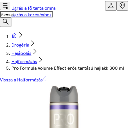
Ugrás a fő tartalomra
Ugrás a kereséshez
Drogéria
Hajápolás
Hajformázás
Pro Formula Volume Effect erős tartású hajlakk 300 ml
Vissza a Hajformázás