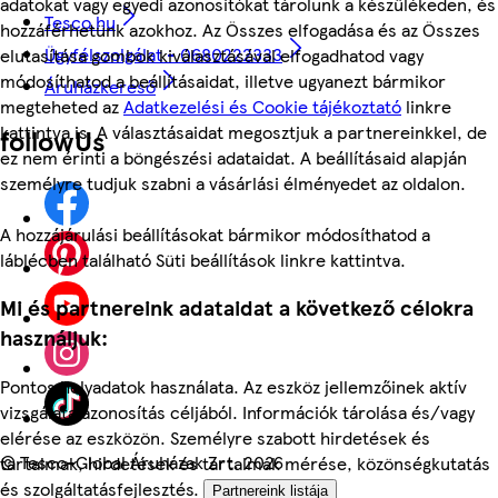
adatokat vagy egyedi azonosítókat tárolunk a készülékeden, és
Tesco.hu
hozzáférhetünk azokhoz. Az Összes elfogadása és az Összes
Ügyfélszolgálat - 0680222333
elutasítása gombok kiválasztásával elfogadhatod vagy
módosíthatod a beállításaidat, illetve ugyanezt bármikor
Áruházkereső
megteheted az
Adatkezelési és Cookie tájékoztató
linkre
kattintva is. A választásaidat megosztjuk a partnereinkkel, de
followUs
ez nem érinti a böngészési adataidat. A beállításaid alapján
személyre tudjuk szabni a vásárlási élményedet az oldalon.
A hozzájárulási beállításokat bármikor módosíthatod a
láblécben található Süti beállítások linkre kattintva.
Mi és partnereink adataidat a következő célokra
használjuk:
Pontos helyadatok használata. Az eszköz jellemzőinek aktív
vizsgálata azonosítás céljából. Információk tárolása és/vagy
elérése az eszközön. Személyre szabott hirdetések és
©
Tesco-Global Áruházak Zrt. 2026
tartalmak, hirdetések és tartalmak mérése, közönségkutatás
és szolgáltatásfejlesztés.
Partnereink listája