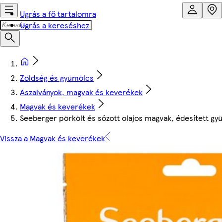
Ugrás a fő tartalomra
Ugrás a kereséshez
Zöldség és gyümölcs
Aszalványok, magvak és keverékek
Magvak és keverékek
Seeberger pörkölt és sózott olajos magvak, édesített g
Vissza a Magvak és keverékek