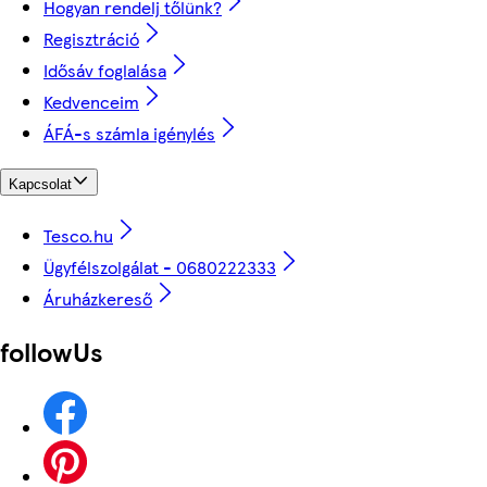
Hogyan rendelj tőlünk?
Regisztráció
Idősáv foglalása
Kedvenceim
ÁFÁ-s számla igénylés
Kapcsolat
Tesco.hu
Ügyfélszolgálat - 0680222333
Áruházkereső
followUs