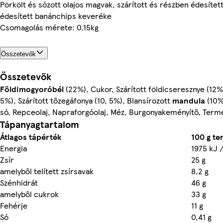
Pörkölt és sózott olajos magvak, szárított és részben édesítet
édesített banánchips keveréke
Csomagolás mérete: 0.15kg
Összetevők
Összetevők
Földimogyoróbél
(22%), Cukor, Szárított földicseresznye (12%)
5%), Szárított tőzegáfonya (10, 5%), Blansírozott
mandula
(10%
só, Repceolaj, Napraforgóolaj, Méz, Burgonyakeményítő, Ter
Tápanyagtartalom
Átlagos tápérték
100 g t
Energia
1975 kJ 
Zsír
25 g
amelyből telített zsírsavak
8,2 g
Szénhidrát
46 g
amelyből cukrok
33 g
Fehérje
11 g
Só
0,41 g