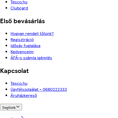
Tesco.hu
Clubcard
Első bevásárlás
Hogyan rendelj tőlünk?
Regisztráció
Idősáv foglalása
Kedvenceim
ÁFÁ-s számla igénylés
Kapcsolat
Tesco.hu
Ügyfélszolgálat - 0680222333
Áruházkereső
Segítünk