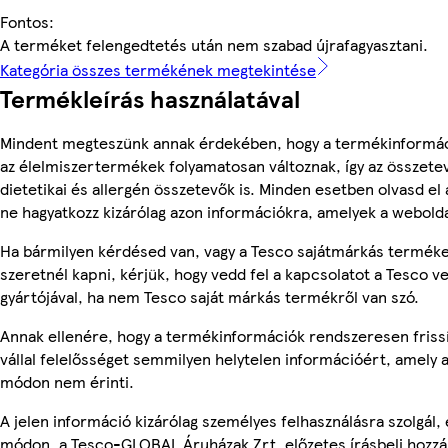
Fontos:
A terméket felengedtetés után nem szabad újrafagyasztani.
Kategória összes termékének megtekintése
Termékleírás használatával
Mindent megteszünk annak érdekében, hogy a termékinformác
az élelmiszertermékek folyamatosan változnak, így az összete
dietetikai és allergén összetevők is. Minden esetben olvasd el
ne hagyatkozz kizárólag azon információkra, amelyek a webolda
Ha bármilyen kérdésed van, vagy a Tesco sajátmárkás terméke
szeretnél kapni, kérjük, hogy vedd fel a kapcsolatot a Tesco v
gyártójával, ha nem Tesco saját márkás termékről van szó.
Annak ellenére, hogy a termékinformációk rendszeresen friss
vállal felelősséget semmilyen helytelen információért, amely
módon nem érinti.
A jelen információ kizárólag személyes felhasználásra szolgál
módon, a Tesco-GLOBAL Áruházak Zrt. előzetes írásbeli hozzáj