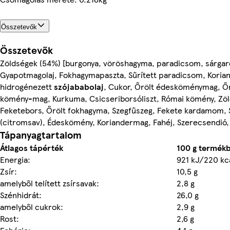
Összetevők
Összetevők
Zöldségek (54%) [burgonya, vöröshagyma, paradicsom, sárgar
Gyapotmagolaj, Fokhagymapaszta, Sűrített paradicsom, Korian
hidrogénezett
szójababolaj
, Cukor, Őrölt édesköménymag, Őrö
kömény-mag, Kurkuma, Csicseriborsóliszt, Római kömény, Zö
Feketebors, Őrölt fokhagyma, Szegfűszeg, Fekete kardamom, 
(citromsav), Édeskömény, Koriandermag, Fahéj, Szerecsendió,
Tápanyagtartalom
Átlagos tápérték
100 g termék
Energia:
921 kJ/220 kc
Zsír:
10,5 g
amelyből telített zsírsavak:
2,8 g
Szénhidrát:
26,0 g
amelyből cukrok:
2,9 g
Rost:
2,6 g