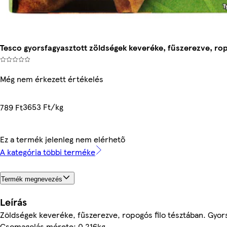
Tesco gyorsfagyasztott zöldségek keveréke, fűszerezve, rop
Még nem érkezett értékelés
3653 Ft/kg
789 Ft
Ez a termék jelenleg nem elérhető
A kategória többi terméke
Termék megnevezés
Leírás
Zöldségek keveréke, fűszerezve, ropogós filo tésztában. Gyor
Csomagolás mérete: 0.216kg