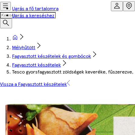
Ugrás a fő tartalomra
Ugrás a kereséshez
Mélyhűtött
Fagyasztott készételek és gombócok
Fagyasztott készételek
Tesco gyorsfagyasztott zöldségek keveréke, fűszerezve, r
Vissza a Fagyasztott készételek