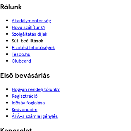
Rólunk
Akadálymentesség
Hova szállítunk?
Szolgáltatás díjak
Süti beállítások
Fizetési lehetőségek
Tesco.hu
Clubcard
Első bevásárlás
Hogyan rendelj tőlünk?
Regisztráció
Idősáv foglalása
Kedvenceim
ÁFÁ-s számla igénylés
Kapcsolat