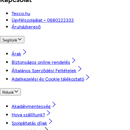
Tesco.hu
Ügyfélszolgálat - 0680222333
Áruházkereső
Segítünk
Árak
Biztonságos online rendelés
Általános Szerződési Feltételek
Adatkezelési és Cookie tájékoztató
Rólunk
Akadálymentesség
Hova szállítunk?
Szolgáltatás díjak