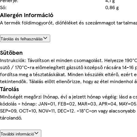
Fehérje:
4,1 g
Só:
0,86 g
Allergén információ
A termék földimogyorót, dióféléket és szezámmagot tartalmaz
Tárolás és felhasználás
Sütőben
Instrukciók: Távolítson el minden csomagolást. Helyezze 190°
sütő / 170°C-ra előmelegített gázsütő középső rácsára 14-16 p
fordítsa meg a tésztatáskákat. Minden készülék eltérő, ezért 
tekintendők. Tálalás előtt ellenőrizze, hogy az étel mindenhol 
Tárolás
Minőségét megőrzi (hónap, év) a jelzett hónap végéig: lásd a 
kódolás - hónap: JAN=01, FEB=02, MAR=03, APR=04, MAY=05
SEP=09, OCT=10, NOV=11, DEC=12. -18°C-on vagy alacsonyabb
tárolandó.
További információ