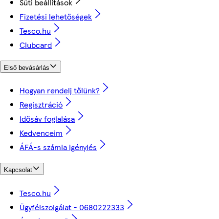
Süti beállítások
Fizetési lehetőségek
Tesco.hu
Clubcard
Első bevásárlás
Hogyan rendelj tőlünk?
Regisztráció
Idősáv foglalása
Kedvenceim
ÁFÁ-s számla igénylés
Kapcsolat
Tesco.hu
Ügyfélszolgálat - 0680222333