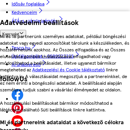
Idősáv foglalása
Kedvenceim
Adatvédelmi beállítások
ÁFÁ-s számla igénylés
Kapcsolat
Mi és 18 partnerünk személyes adatokat, például böngészési
adatokat vagy egyedi azonosítókat tárolunk a készülékeden, és
Tesco.hu
hozzáférhetünk azokhoz. Az Összes elfogadása és az Összes
Ügyfélszolgálat - 0680222333
elutasítása gombok kiválasztásával elfogadhatod vagy
módosíthatod a beállításaidat, illetve ugyanezt bármikor
Áruházkereső
megteheted az
Adatkezelési és Cookie tájékoztató
linkre
kattintva is. A választásaidat megosztjuk a partnereinkkel, de
followUs
ez nem érinti a böngészési adataidat. A beállításaid alapján
személyre tudjuk szabni a vásárlási élményedet az oldalon.
A hozzájárulási beállításokat bármikor módosíthatod a
láblécben található Süti beállítások linkre kattintva.
Mi és partnereink adataidat a következő célokra
használjuk: