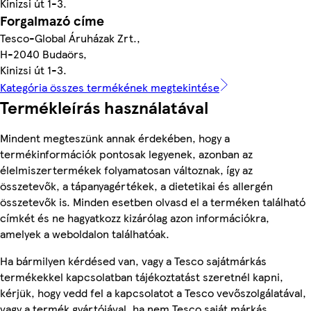
Kinizsi út 1-3.
Forgalmazó címe
Tesco-Global Áruházak Zrt.,
H-2040 Budaörs,
Kinizsi út 1-3.
Kategória összes termékének megtekintése
Termékleírás használatával
Mindent megteszünk annak érdekében, hogy a
termékinformációk pontosak legyenek, azonban az
élelmiszertermékek folyamatosan változnak, így az
összetevők, a tápanyagértékek, a dietetikai és allergén
összetevők is. Minden esetben olvasd el a terméken található
címkét és ne hagyatkozz kizárólag azon információkra,
amelyek a weboldalon találhatóak.
Ha bármilyen kérdésed van, vagy a Tesco sajátmárkás
termékekkel kapcsolatban tájékoztatást szeretnél kapni,
kérjük, hogy vedd fel a kapcsolatot a Tesco vevőszolgálatával,
vagy a termék gyártójával, ha nem Tesco saját márkás