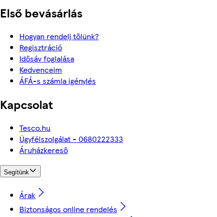
Első bevásárlás
Hogyan rendelj tőlünk?
Regisztráció
Idősáv foglalása
Kedvenceim
ÁFÁ-s számla igénylés
Kapcsolat
Tesco.hu
Ügyfélszolgálat - 0680222333
Áruházkereső
Segítünk
Árak
Biztonságos online rendelés