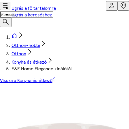
Ugrás a fő tartalomra
Ugrás a kereséshez
Otthon-hobbi
Otthon
Konyha és étkező
F&F Home Elegance kínálótál
Vissza a Konyha és étkező