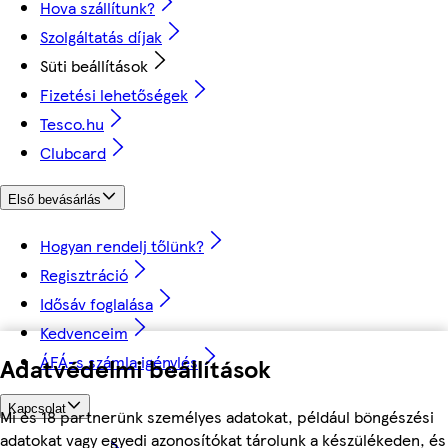
Hova szállítunk?
Szolgáltatás díjak
Süti beállítások
Fizetési lehetőségek
Tesco.hu
Clubcard
Első bevásárlás
Hogyan rendelj tőlünk?
Regisztráció
Idősáv foglalása
Kedvenceim
ÁFÁ-s számla igénylés
Adatvédelmi beállítások
Kapcsolat
Mi és 18 partnerünk személyes adatokat, például böngészési
adatokat vagy egyedi azonosítókat tárolunk a készülékeden, és