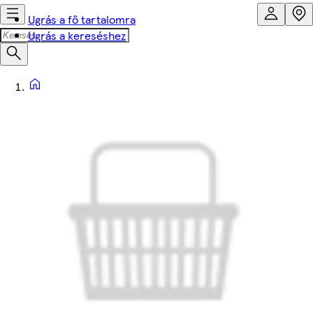
Ugrás a fő tartalomra
Ugrás a kereséshez