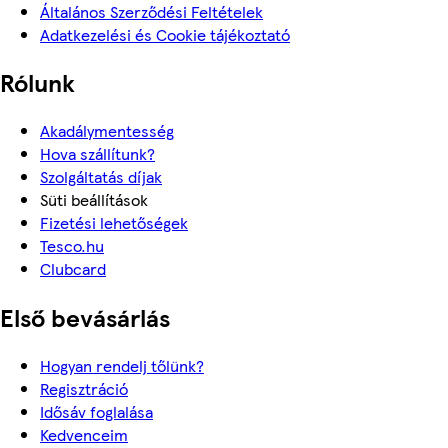
Általános Szerződési Feltételek
Adatkezelési és Cookie tájékoztató
Rólunk
Akadálymentesség
Hova szállítunk?
Szolgáltatás díjak
Süti beállítások
Fizetési lehetőségek
Tesco.hu
Clubcard
Első bevásárlás
Hogyan rendelj tőlünk?
Regisztráció
Idősáv foglalása
Kedvenceim