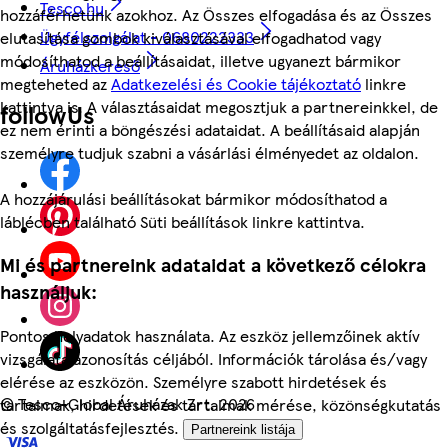
Tesco.hu
hozzáférhetünk azokhoz. Az Összes elfogadása és az Összes
Ügyfélszolgálat - 0680222333
elutasítása gombok kiválasztásával elfogadhatod vagy
módosíthatod a beállításaidat, illetve ugyanezt bármikor
Áruházkereső
megteheted az
Adatkezelési és Cookie tájékoztató
linkre
kattintva is. A választásaidat megosztjuk a partnereinkkel, de
followUs
ez nem érinti a böngészési adataidat. A beállításaid alapján
személyre tudjuk szabni a vásárlási élményedet az oldalon.
A hozzájárulási beállításokat bármikor módosíthatod a
láblécben található Süti beállítások linkre kattintva.
Mi és partnereink adataidat a következő célokra
használjuk:
Pontos helyadatok használata. Az eszköz jellemzőinek aktív
vizsgálata azonosítás céljából. Információk tárolása és/vagy
elérése az eszközön. Személyre szabott hirdetések és
©
Tesco-Global Áruházak Zrt. 2026
tartalmak, hirdetések és tartalmak mérése, közönségkutatás
és szolgáltatásfejlesztés.
Partnereink listája