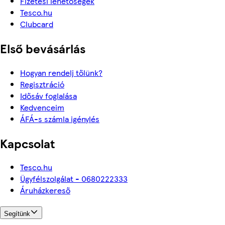
Fizetési lehetőségek
Tesco.hu
Clubcard
Első bevásárlás
Hogyan rendelj tőlünk?
Regisztráció
Idősáv foglalása
Kedvenceim
ÁFÁ-s számla igénylés
Kapcsolat
Tesco.hu
Ügyfélszolgálat - 0680222333
Áruházkereső
Segítünk