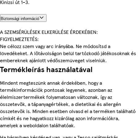
Kinizsi út 1-3.
Biztonsági információ
A SZEMSÉRÜLÉSEK ELKERÜLÉSE ÉRDEKÉBEN:
FIGYELMEZTETÉS:
Ne célozz szem vagy arc irányába. Ne módosítsd a
lövedékeket. A lőtávolságon belül tartózkodó játékosoknak és
embereknek ajánlott védőszemüveget viselniük.
Termékleírás használatával
Mindent megteszünk annak érdekében, hogy a
termékinformációk pontosak legyenek, azonban az
élelmiszertermékek folyamatosan változnak, így az
összetevők, a tápanyagértékek, a dietetikai és allergén
összetevők is. Minden esetben olvasd el a terméken található
címkét és ne hagyatkozz kizárólag azon információkra,
amelyek a weboldalon találhatóak.
Ha bármilyen kérdésed van, vagy a Tesco sajátmárkás