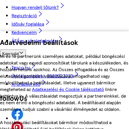
Hogyan rendelj tőlünk?
Regisztráció
Idősáv foglalása
Kedvenceim
Adatvédelmi beállítások
ÁFÁ-s számla igénylés
Kapcsolat
Mi és 18 partnerünk személyes adatokat, például böngészési
adatokat vagy egyedi azonosítókat tárolunk a készülékeden, és
Tesco.hu
hozzáférhetünk azokhoz. Az Összes elfogadása és az Összes
Ügyfélszolgálat - 0680222333
elutasítása gombok kiválasztásával elfogadhatod vagy
módosíthatod a beállításaidat, illetve ugyanezt bármikor
Áruházkereső
megteheted az
Adatkezelési és Cookie tájékoztató
linkre
kattintva is. A választásaidat megosztjuk a partnereinkkel, de
followUs
ez nem érinti a böngészési adataidat. A beállításaid alapján
személyre tudjuk szabni a vásárlási élményedet az oldalon.
A hozzájárulási beállításokat bármikor módosíthatod a
láblécben található Süti beállítások linkre kattintva.