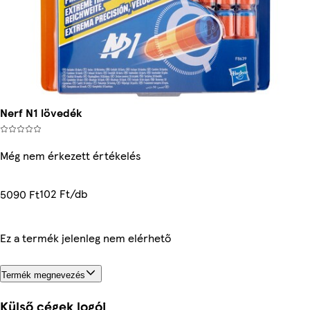
Nerf N1 lövedék
Még nem érkezett értékelés
102 Ft/db
5090 Ft
Ez a termék jelenleg nem elérhető
Termék megnevezés
Külső cégek logói