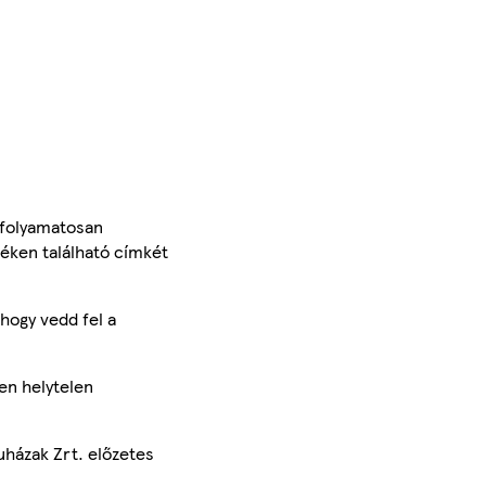
 folyamatosan
méken található címkét
hogy vedd fel a
en helytelen
uházak Zrt. előzetes