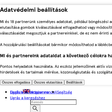
Adatvédelmi beállítások
Mi és 18 partnerünk személyes adatokat, például böngészési a
elutasítása gombok kiválasztásával elfogadhatod vagy módosíth
választásaidat megosztjuk a partnereinkkel, de ez nem érinti a
A hozzájárulási beállításokat bármikor módosíthatod a láblécben 
Mi és partnereink adataidat a következő célokra ha
Pontos helyadatok használata. Az eszköz jellemzőinek aktív viz
hirdetések és tartalmak mérése, közönségkutatás és szolgálta
Összes elfogadása
Összes elutasítása
Beállítások
Ugrás a fő tartalomra
English
Hogyan rendelj
Segítség
Ugrás a kereséshez