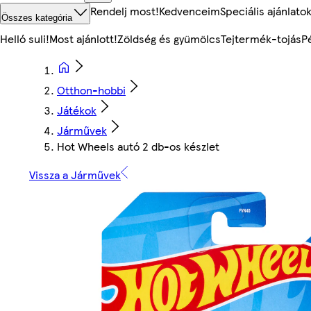
Rendelj most!
Kedvenceim
Speciális ajánlato
Összes kategória
Helló suli!
Most ajánlott!
Zöldség és gyümölcs
Tejtermék-tojás
P
Otthon-hobbi
Játékok
Járművek
Hot Wheels autó 2 db-os készlet
Vissza a Járművek