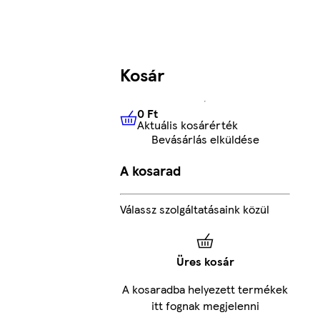
Kosár
0 Ft
Aktuális kosárérték
0 Ft
Aktuális kosárérték
Bevásárlás elküldése
A kosarad
Válassz szolgáltatásaink közül
Üres kosár
A kosaradba helyezett termékek
itt fognak megjelenni