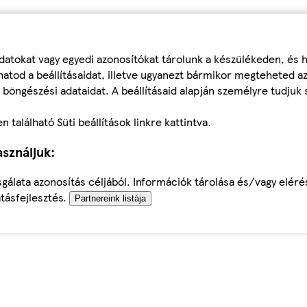
datokat vagy egyedi azonosítókat tárolunk a készülékeden, és
atod a beállításaidat, illetve ugyanezt bármikor megteheted a
 böngészési adataidat. A beállításaid alapján személyre tudjuk 
található Süti beállítások linkre kattintva.
sználjuk:
sgálata azonosítás céljából. Információk tárolása és/vagy elér
tásfejlesztés.
Partnereink listája