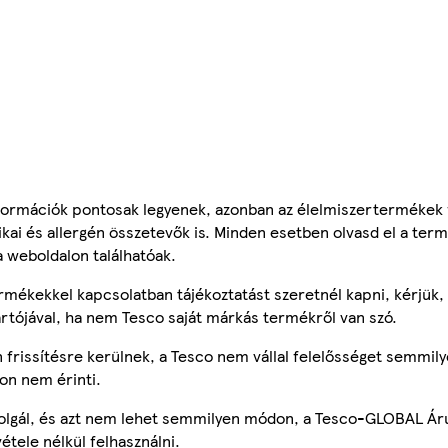
ormációk pontosak legyenek, azonban az élelmiszertermékek
tikai és allergén összetevők is. Minden esetben olvasd el a ter
a weboldalon találhatóak.
mékekkel kapcsolatban tájékoztatást szeretnél kapni, kérjük, 
ártójával, ha nem Tesco saját márkás termékről van szó.
frissítésre kerülnek, a Tesco nem vállal felelősséget semmily
on nem érinti.
szolgál, és azt nem lehet semmilyen módon, a Tesco-GLOBAL Ár
étele nélkül felhasználni.