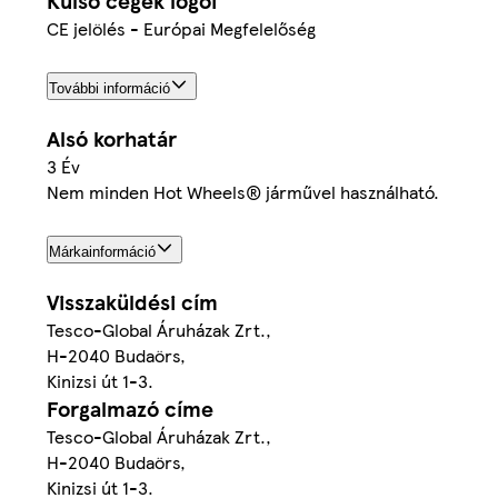
Külső cégek logói
CE jelölés - Európai Megfelelőség
További információ
Alsó korhatár
3 Év
Nem minden Hot Wheels® járművel használható.
Márkainformáció
Visszaküldési cím
Tesco-Global Áruházak Zrt.,
H-2040 Budaörs,
Kinizsi út 1-3.
Forgalmazó címe
Tesco-Global Áruházak Zrt.,
H-2040 Budaörs,
Kinizsi út 1-3.