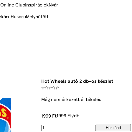
k
Online Club
Inspirációk
Nyár
ékáru
Húsáru
Mélyhűtött
Hot Wheels autó 2 db-os készlet
Még nem érkezett értékelés
1999 Ft/db
1999 Ft
Hozzáad