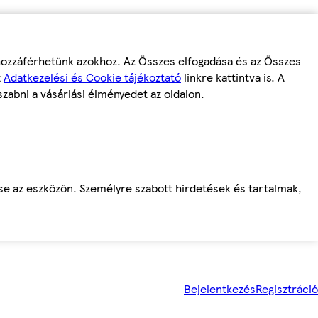
 hozzáférhetünk azokhoz. Az Összes elfogadása és az Összes
z
Adatkezelési és Cookie tájékoztató
linkre kattintva is. A
szabni a vásárlási élményedet az oldalon.
ése az eszközön. Személyre szabott hirdetések és tartalmak,
Bejelentkezés
Regisztráció