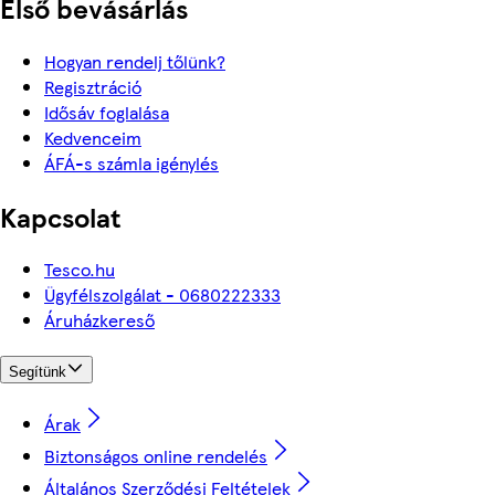
Első bevásárlás
Hogyan rendelj tőlünk?
Regisztráció
Idősáv foglalása
Kedvenceim
ÁFÁ-s számla igénylés
Kapcsolat
Tesco.hu
Ügyfélszolgálat - 0680222333
Áruházkereső
Segítünk
Árak
Biztonságos online rendelés
Általános Szerződési Feltételek