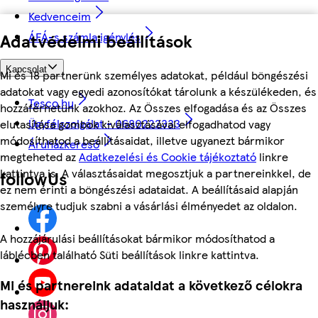
Kedvenceim
Adatvédelmi beállítások
ÁFÁ-s számla igénylés
Kapcsolat
Mi és 18 partnerünk személyes adatokat, például böngészési
adatokat vagy egyedi azonosítókat tárolunk a készülékeden, és
Tesco.hu
hozzáférhetünk azokhoz. Az Összes elfogadása és az Összes
Ügyfélszolgálat - 0680222333
elutasítása gombok kiválasztásával elfogadhatod vagy
módosíthatod a beállításaidat, illetve ugyanezt bármikor
Áruházkereső
megteheted az
Adatkezelési és Cookie tájékoztató
linkre
kattintva is. A választásaidat megosztjuk a partnereinkkel, de
followUs
ez nem érinti a böngészési adataidat. A beállításaid alapján
személyre tudjuk szabni a vásárlási élményedet az oldalon.
A hozzájárulási beállításokat bármikor módosíthatod a
láblécben található Süti beállítások linkre kattintva.
Mi és partnereink adataidat a következő célokra
használjuk: