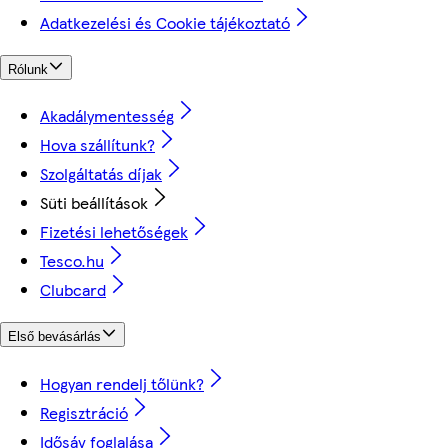
Adatkezelési és Cookie tájékoztató
Rólunk
Akadálymentesség
Hova szállítunk?
Szolgáltatás díjak
Süti beállítások
Fizetési lehetőségek
Tesco.hu
Clubcard
Első bevásárlás
Hogyan rendelj tőlünk?
Regisztráció
Idősáv foglalása