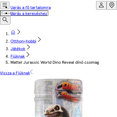
Ugrás a fő tartalomra
Ugrás a kereséshez
Otthon-hobbi
Játékok
Fiúknak
Mattel Jurassic World Dino Reveal dínó csomag
Vissza a Fiúknak