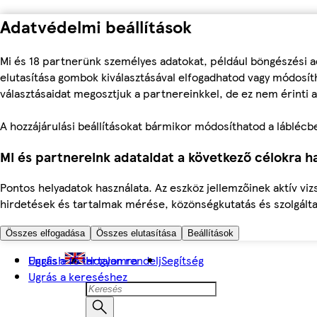
Adatvédelmi beállítások
Mi és 18 partnerünk személyes adatokat, például böngészési a
elutasítása gombok kiválasztásával elfogadhatod vagy módosíth
választásaidat megosztjuk a partnereinkkel, de ez nem érinti a
A hozzájárulási beállításokat bármikor módosíthatod a láblécben 
Mi és partnereink adataidat a következő célokra ha
Pontos helyadatok használata. Az eszköz jellemzőinek aktív viz
hirdetések és tartalmak mérése, közönségkutatás és szolgálta
Összes elfogadása
Összes elutasítása
Beállítások
Ugrás a fő tartalomra
English
Hogyan rendelj
Segítség
Ugrás a kereséshez