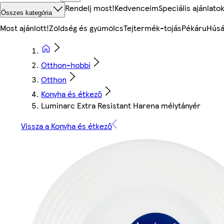
Rendelj most!
Kedvenceim
Speciális ajánlato
Összes kategória
Most ajánlott!
Zöldség és gyümölcs
Tejtermék-tojás
Pékáru
Húsá
Otthon-hobbi
Otthon
Konyha és étkező
Luminarc Extra Resistant Harena mélytányér
Vissza a Konyha és étkező