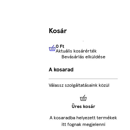
Kosár
0 Ft
Aktuális kosárérték
0 Ft
Aktuális kosárérték
Bevásárlás elküldése
A kosarad
Válassz szolgáltatásaink közül
Üres kosár
A kosaradba helyezett termékek
itt fognak megjelenni