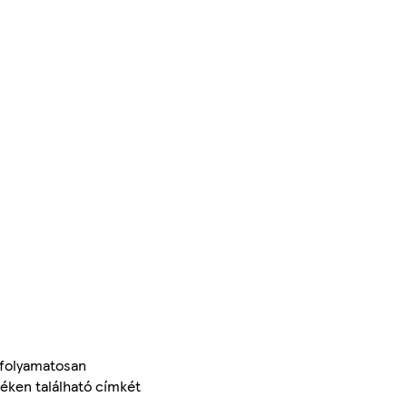
 folyamatosan
méken található címkét