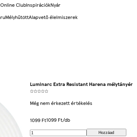
k
Online Club
Inspirációk
Nyár
ru
Mélyhűtött
Alapvető élelmiszerek
Luminarc Extra Resistant Harena mélytányér
Még nem érkezett értékelés
1099 Ft/db
1099 Ft
Hozzáad