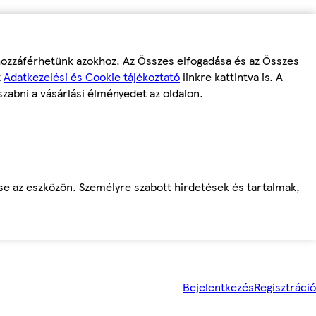
 hozzáférhetünk azokhoz. Az Összes elfogadása és az Összes
z
Adatkezelési és Cookie tájékoztató
linkre kattintva is. A
szabni a vásárlási élményedet az oldalon.
ése az eszközön. Személyre szabott hirdetések és tartalmak,
Bejelentkezés
Regisztráció