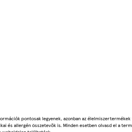
ormációk pontosak legyenek, azonban az élelmiszertermékek
tikai és allergén összetevők is. Minden esetben olvasd el a ter
a weboldalon találhatóak.