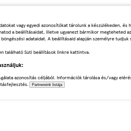
datokat vagy egyedi azonosítókat tárolunk a készülékeden, és
atod a beállításaidat, illetve ugyanezt bármikor megteheted a
 böngészési adataidat. A beállításaid alapján személyre tudjuk 
található Süti beállítások linkre kattintva.
sználjuk:
sgálata azonosítás céljából. Információk tárolása és/vagy elér
tásfejlesztés.
Partnereink listája