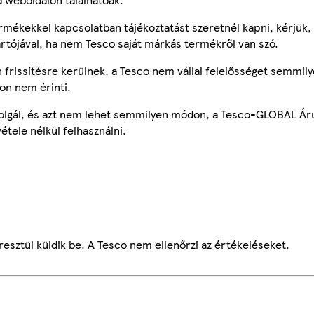
mékekkel kapcsolatban tájékoztatást szeretnél kapni, kérjük, 
ártójával, ha nem Tesco saját márkás termékről van szó.
frissítésre kerülnek, a Tesco nem vállal felelősséget semmily
on nem érinti.
szolgál, és azt nem lehet semmilyen módon, a Tesco-GLOBAL Ár
étele nélkül felhasználni.
esztül küldik be. A Tesco nem ellenőrzi az értékeléseket.