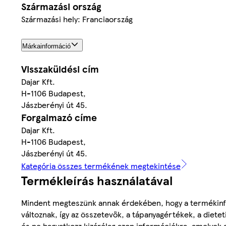
Származási ország
Származási hely: Franciaország
Márkainformáció
Visszaküldési cím
Dajar Kft.
H-1106 Budapest,
Jászberényi út 45.
Forgalmazó címe
Dajar Kft.
H-1106 Budapest,
Jászberényi út 45.
Kategória összes termékének megtekintése
Termékleírás használatával
Mindent megteszünk annak érdekében, hogy a termékinf
változnak, így az összetevők, a tápanyagértékek, a diete
és ne hagyatkozz kizárólag azon információkra, amelyek 