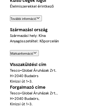
Külső cégek logói
Élelmiszerekkel érintkező
További információ
Származási ország
Származási hely: Kína
Anyagösszetétel: Kőporcelán
Márkainformáció
Visszaküldési cím
Tesco-Global Áruházak Zrt.
H-2040 Budaörs
Kinizsi út 1-3.
Forgalmazó címe
Tesco-Global Áruházak Zrt.,
H-2040 Budaörs,
Kinizsi út 1-3.