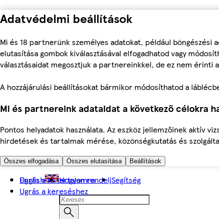
Adatvédelmi beállítások
Mi és 18 partnerünk személyes adatokat, például böngészési a
elutasítása gombok kiválasztásával elfogadhatod vagy módosíth
választásaidat megosztjuk a partnereinkkel, de ez nem érinti a
A hozzájárulási beállításokat bármikor módosíthatod a láblécben 
Mi és partnereink adataidat a következő célokra ha
Pontos helyadatok használata. Az eszköz jellemzőinek aktív viz
hirdetések és tartalmak mérése, közönségkutatás és szolgálta
Összes elfogadása
Összes elutasítása
Beállítások
Ugrás a fő tartalomra
English
Hogyan rendelj
Segítség
Ugrás a kereséshez