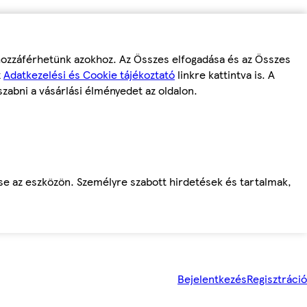
 hozzáférhetünk azokhoz. Az Összes elfogadása és az Összes
z
Adatkezelési és Cookie tájékoztató
linkre kattintva is. A
szabni a vásárlási élményedet az oldalon.
ése az eszközön. Személyre szabott hirdetések és tartalmak,
Bejelentkezés
Regisztráció