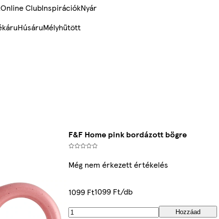
k
Online Club
Inspirációk
Nyár
ékáru
Húsáru
Mélyhűtött
F&F Home pink bordázott bögre
Még nem érkezett értékelés
1099 Ft/db
1099 Ft
Hozzáad