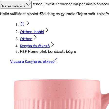
Rendelj most!
Kedvenceim
Speciális ajánlato
Összes kategória
Helló suli!
Most ajánlott!
Zöldség és gyümölcs
Tejtermék-tojás
P
Otthon-hobbi
Otthon
Konyha és étkező
F&F Home pink bordázott bögre
Vissza a Konyha és étkező