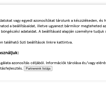
datokat vagy egyedi azonosítókat tárolunk a készülékeden, és
atod a beállításaidat, illetve ugyanezt bármikor megteheted a
 böngészési adataidat. A beállításaid alapján személyre tudjuk 
található Süti beállítások linkre kattintva.
sználjuk:
sgálata azonosítás céljából. Információk tárolása és/vagy elér
tásfejlesztés.
Partnereink listája