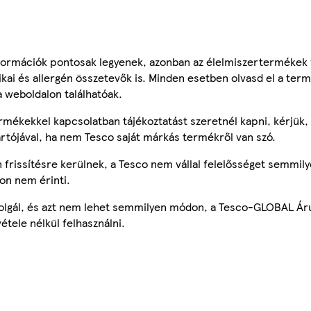
ormációk pontosak legyenek, azonban az élelmiszertermékek
tikai és allergén összetevők is. Minden esetben olvasd el a ter
a weboldalon találhatóak.
mékekkel kapcsolatban tájékoztatást szeretnél kapni, kérjük, 
ártójával, ha nem Tesco saját márkás termékről van szó.
frissítésre kerülnek, a Tesco nem vállal felelősséget semmily
on nem érinti.
szolgál, és azt nem lehet semmilyen módon, a Tesco-GLOBAL Ár
étele nélkül felhasználni.