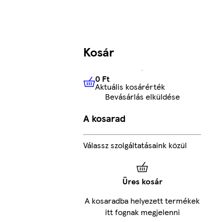
Kosár
0 Ft
Aktuális kosárérték
0 Ft
Aktuális kosárérték
Bevásárlás elküldése
A kosarad
Válassz szolgáltatásaink közül
Üres kosár
A kosaradba helyezett termékek
itt fognak megjelenni