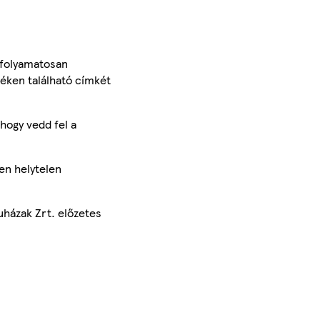
 folyamatosan
méken található címkét
hogy vedd fel a
en helytelen
uházak Zrt. előzetes