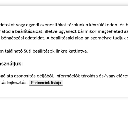
datokat vagy egyedi azonosítókat tárolunk a készülékeden, és
atod a beállításaidat, illetve ugyanezt bármikor megteheted a
 böngészési adataidat. A beállításaid alapján személyre tudjuk 
található Süti beállítások linkre kattintva.
sználjuk:
sgálata azonosítás céljából. Információk tárolása és/vagy elér
tásfejlesztés.
Partnereink listája