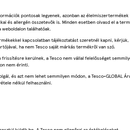
ormációk pontosak legyenek, azonban az élelmiszertermékek
tikai és allergén összetevők is. Minden esetben olvasd el a ter
a weboldalon találhatóak.
mékekkel kapcsolatban tájékoztatást szeretnél kapni, kérjük, 
ártójával, ha nem Tesco saját márkás termékről van szó.
frissítésre kerülnek, a Tesco nem vállal felelősséget semmily
on nem érinti.
szolgál, és azt nem lehet semmilyen módon, a Tesco-GLOBAL Ár
étele nélkül felhasználni.
esztül küldik be. A Tesco nem ellenőrzi az értékeléseket.