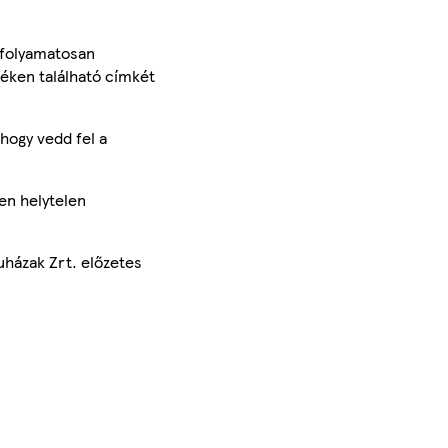
 folyamatosan
méken található címkét
hogy vedd fel a
en helytelen
uházak Zrt. előzetes