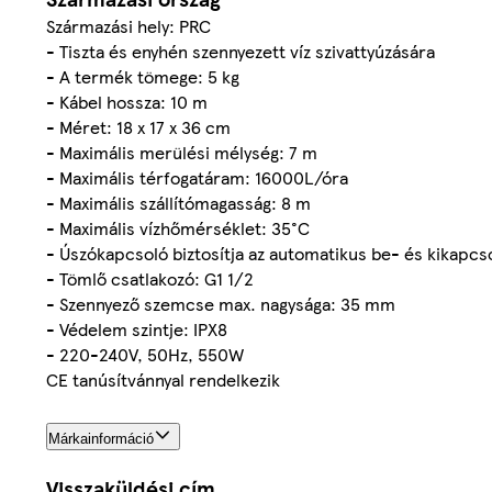
Származási hely: PRC
- Tiszta és enyhén szennyezett víz szivattyúzására
- A termék tömege: 5 kg
- Kábel hossza: 10 m
- Méret: 18 x 17 x 36 cm
- Maximális merülési mélység: 7 m
- Maximális térfogatáram: 16000L/óra
- Maximális szállítómagasság: 8 m
- Maximális vízhőmérséklet: 35°C
- Úszókapcsoló biztosítja az automatikus be- és kikapcs
- Tömlő csatlakozó: G1 1/2
- Szennyező szemcse max. nagysága: 35 mm
- Védelem szintje: IPX8
- 220-240V, 50Hz, 550W
CE tanúsítvánnyal rendelkezik
Márkainformáció
Visszaküldési cím