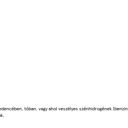
edencében, tóban, vagy ahol veszélyes szénhidrogének (benzin, 
ak.