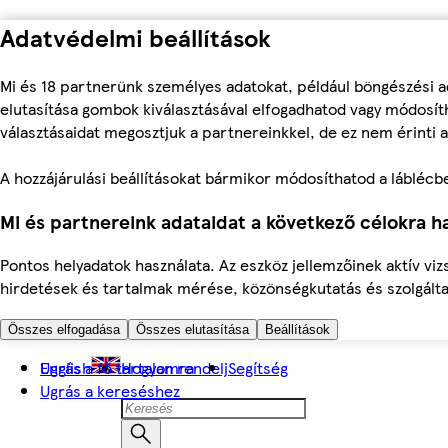
Adatvédelmi beállítások
Mi és 18 partnerünk személyes adatokat, például böngészési a
elutasítása gombok kiválasztásával elfogadhatod vagy módosíth
választásaidat megosztjuk a partnereinkkel, de ez nem érinti a
A hozzájárulási beállításokat bármikor módosíthatod a láblécben 
Mi és partnereink adataidat a következő célokra ha
Pontos helyadatok használata. Az eszköz jellemzőinek aktív viz
hirdetések és tartalmak mérése, közönségkutatás és szolgálta
Összes elfogadása
Összes elutasítása
Beállítások
Ugrás a fő tartalomra
English
Hogyan rendelj
Segítség
Ugrás a kereséshez