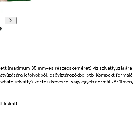
ezett (maximum 35 mm-es részecskeméret) víz szivattyúzására 
attyúzására lefolyókból, esővíztározókból stb. Kompakt formáj
zható szivattyú kertészkedésre, vagy egyéb normál körülmény
t kukát)