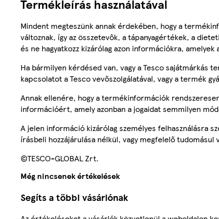
Termékleírás használatával
Mindent megteszünk annak érdekében, hogy a termékinf
változnak, így az összetevők, a tápanyagértékek, a diete
és ne hagyatkozz kizárólag azon információkra, amelyek 
Ha bármilyen kérdésed van, vagy a Tesco sajátmárkás ter
kapcsolatot a Tesco vevőszolgálatával, vagy a termék gy
Annak ellenére, hogy a termékinformációk rendszeresen 
információért, amely azonban a jogaidat semmilyen mód
A jelen információ kizárólag személyes felhasználásra 
írásbeli hozzájárulása nélkül, vagy megfelelő tudomásul v
©TESCO-GLOBAL Zrt.
Még nincsenek értékelések
Segíts a többi vásárlónak
Az értékeléseket a vásárlók közvetlenül a weboldalon ker