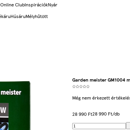
k
Online Club
Inspirációk
Nyár
ékáru
Húsáru
Mélyhűtött
Garden meister GM1004 m
Még nem érkezett értékelé
28 990 Ft/db
28 990 Ft