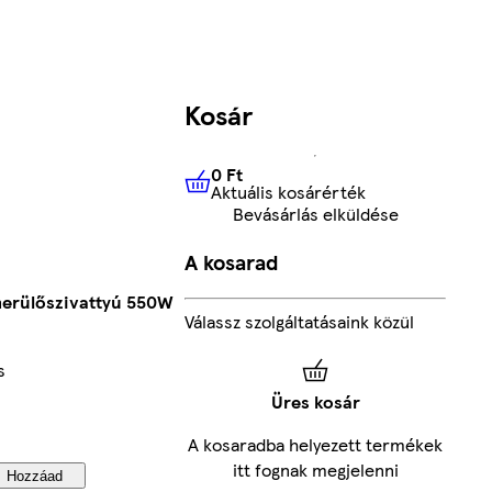
Kosár
0 Ft
Aktuális kosárérték
0 Ft
Aktuális kosárérték
Bevásárlás elküldése
A kosarad
erülőszivattyú 550W
Válassz szolgáltatásaink közül
s
Üres kosár
A kosaradba helyezett termékek
itt fognak megjelenni
Hozzáad