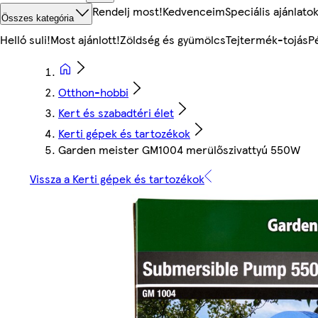
Rendelj most!
Kedvenceim
Speciális ajánlato
Összes kategória
Helló suli!
Most ajánlott!
Zöldség és gyümölcs
Tejtermék-tojás
P
Otthon-hobbi
Kert és szabadtéri élet
Kerti gépek és tartozékok
Garden meister GM1004 merülőszivattyú 550W
Vissza a Kerti gépek és tartozékok