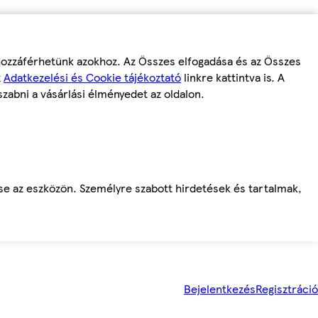
 hozzáférhetünk azokhoz. Az Összes elfogadása és az Összes
z
Adatkezelési és Cookie tájékoztató
linkre kattintva is. A
szabni a vásárlási élményedet az oldalon.
ése az eszközön. Személyre szabott hirdetések és tartalmak,
Bejelentkezés
Regisztráció