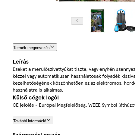
Termék megnevezés
Leírás
Ezeket a merülőszivattyúkat tiszta, vagy enyhén szenny
kézzel vagy automatikusan használatosak folyadék kisziv
kezelhetőségének köszönhetően ez az elektromos, hordo
használatra is alkalmas.
Külső cégek logói
CE jelölés - Európai Megfelelőség, WEEE Symbol (áthúzot
További információ
Származási ország