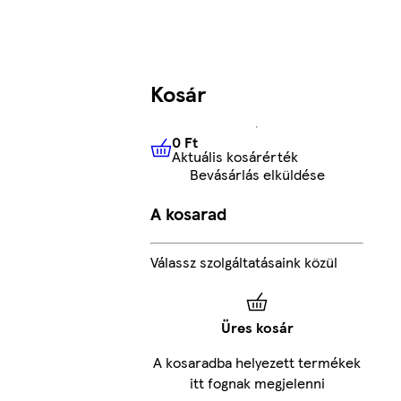
Kosár
0 Ft
Aktuális kosárérték
0 Ft
Aktuális kosárérték
Bevásárlás elküldése
A kosarad
Válassz szolgáltatásaink közül
Üres kosár
A kosaradba helyezett termékek
itt fognak megjelenni