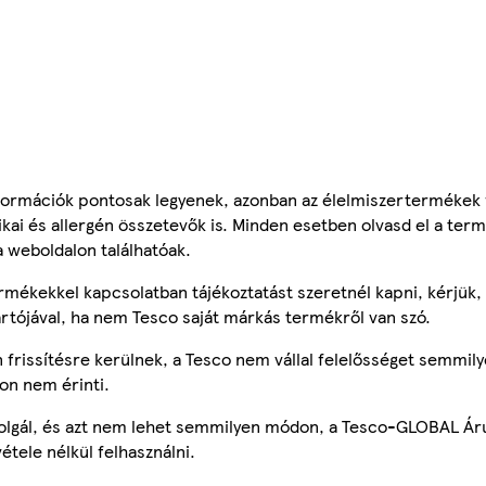
ormációk pontosak legyenek, azonban az élelmiszertermékek
tikai és allergén összetevők is. Minden esetben olvasd el a ter
a weboldalon találhatóak.
mékekkel kapcsolatban tájékoztatást szeretnél kapni, kérjük, 
ártójával, ha nem Tesco saját márkás termékről van szó.
frissítésre kerülnek, a Tesco nem vállal felelősséget semmily
on nem érinti.
szolgál, és azt nem lehet semmilyen módon, a Tesco-GLOBAL Ár
étele nélkül felhasználni.