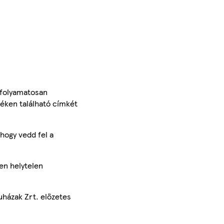
 folyamatosan
méken található címkét
hogy vedd fel a
en helytelen
uházak Zrt. előzetes