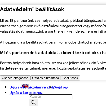
Adatvédelmi beállítások
Mi és 18 partnerünk személyes adatokat, például böngészési a
elutasítása gombok kiválasztásával elfogadhatod vagy módosíth
választásaidat megosztjuk a partnereinkkel, de ez nem érinti a
A hozzájárulási beállításokat bármikor módosíthatod a láblécben 
Mi és partnereink adataidat a következő célokra ha
Pontos helyadatok használata. Az eszköz jellemzőinek aktív viz
hirdetések és tartalmak mérése, közönségkutatás és szolgálta
Összes elfogadása
Összes elutasítása
Beállítások
Ugrás a fő tartalomra
English
Hogyan rendelj
Segítség
Ugrás a kereséshez