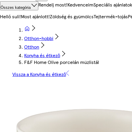
Rendelj most!
Kedvenceim
Speciális ajánlato
Összes kategória
Helló suli!
Most ajánlott!
Zöldség és gyümölcs
Tejtermék-tojás
P
Otthon-hobbi
Otthon
Konyha és étkező
F&F Home Olive porcelán müzlistál
Vissza a Konyha és étkező