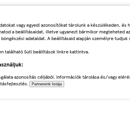
datokat vagy egyedi azonosítókat tárolunk a készülékeden, és
atod a beállításaidat, illetve ugyanezt bármikor megteheted a
 böngészési adataidat. A beállításaid alapján személyre tudjuk 
található Süti beállítások linkre kattintva.
sználjuk:
sgálata azonosítás céljából. Információk tárolása és/vagy elér
tásfejlesztés.
Partnereink listája