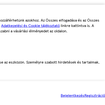
 hozzáférhetünk azokhoz. Az Összes elfogadása és az Összes
z
Adatkezelési és Cookie tájékoztató
linkre kattintva is. A
szabni a vásárlási élményedet az oldalon.
ése az eszközön. Személyre szabott hirdetések és tartalmak,
Bejelentkezés
Regisztráció