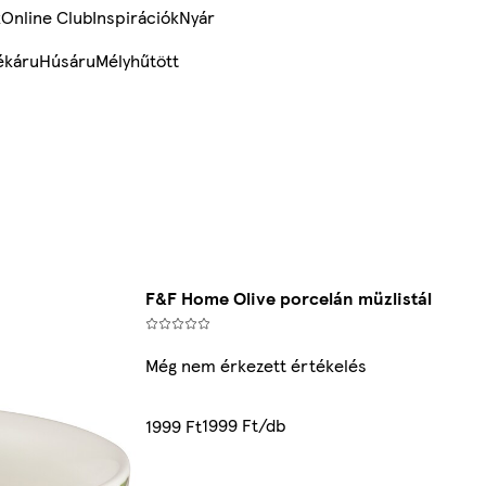
k
Online Club
Inspirációk
Nyár
ékáru
Húsáru
Mélyhűtött
F&F Home Olive porcelán müzlistál
Még nem érkezett értékelés
1999 Ft/db
1999 Ft