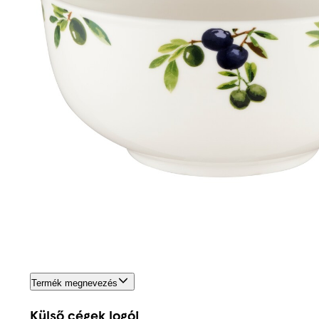
Termék megnevezés
Külső cégek logói