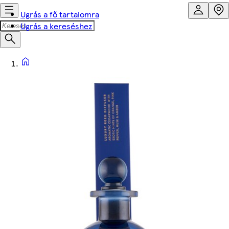
Ugrás a fő tartalomra
Ugrás a kereséshez