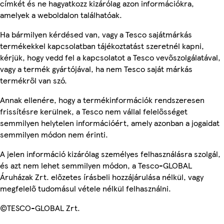
címkét és ne hagyatkozz kizárólag azon információkra,
amelyek a weboldalon találhatóak.
Ha bármilyen kérdésed van, vagy a Tesco sajátmárkás
termékekkel kapcsolatban tájékoztatást szeretnél kapni,
kérjük, hogy vedd fel a kapcsolatot a Tesco vevőszolgálatával,
vagy a termék gyártójával, ha nem Tesco saját márkás
termékről van szó.
Annak ellenére, hogy a termékinformációk rendszeresen
frissítésre kerülnek, a Tesco nem vállal felelősséget
semmilyen helytelen információért, amely azonban a jogaidat
semmilyen módon nem érinti.
A jelen információ kizárólag személyes felhasználásra szolgál,
és azt nem lehet semmilyen módon, a Tesco-GLOBAL
Áruházak Zrt. előzetes írásbeli hozzájárulása nélkül, vagy
megfelelő tudomásul vétele nélkül felhasználni.
©TESCO-GLOBAL Zrt.