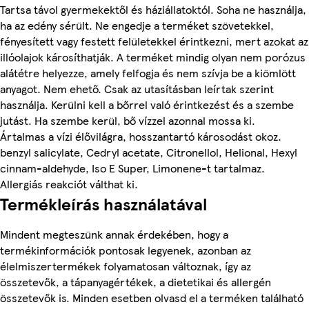
Tartsa távol gyermekektől és háziállatoktól. Soha ne használja,
ha az edény sérült. Ne engedje a terméket szövetekkel,
fényesített vagy festett felületekkel érintkezni, mert azokat az
illóolajok károsíthatják. A terméket mindig olyan nem porózus
alátétre helyezze, amely felfogja és nem szívja be a kiömlött
anyagot. Nem ehető. Csak az utasításban leírtak szerint
használja. Kerülni kell a bőrrel való érintkezést és a szembe
jutást. Ha szembe kerül, bő vízzel azonnal mossa ki.
Ártalmas a vízi élővilágra, hosszantartó károsodást okoz.
benzyl salicylate, Cedryl acetate, Citronellol, Helional, Hexyl
cinnam-aldehyde, Iso E Super, Limonene-t tartalmaz.
Allergiás reakciót válthat ki.
Termékleírás használatával
Mindent megteszünk annak érdekében, hogy a
termékinformációk pontosak legyenek, azonban az
élelmiszertermékek folyamatosan változnak, így az
összetevők, a tápanyagértékek, a dietetikai és allergén
összetevők is. Minden esetben olvasd el a terméken található