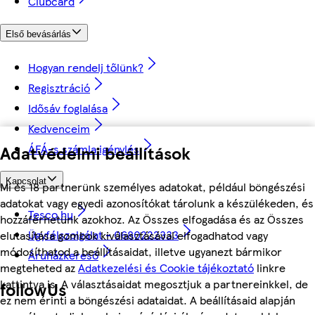
Clubcard
Első bevásárlás
Hogyan rendelj tőlünk?
Regisztráció
Idősáv foglalása
Kedvenceim
ÁFÁ-s számla igénylés
Adatvédelmi beállítások
Kapcsolat
Mi és 18 partnerünk személyes adatokat, például böngészési
adatokat vagy egyedi azonosítókat tárolunk a készülékeden, és
Tesco.hu
hozzáférhetünk azokhoz. Az Összes elfogadása és az Összes
Ügyfélszolgálat - 0680222333
elutasítása gombok kiválasztásával elfogadhatod vagy
módosíthatod a beállításaidat, illetve ugyanezt bármikor
Áruházkereső
megteheted az
Adatkezelési és Cookie tájékoztató
linkre
kattintva is. A választásaidat megosztjuk a partnereinkkel, de
followUs
ez nem érinti a böngészési adataidat. A beállításaid alapján