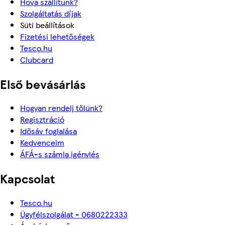
Hova szállítunk?
Szolgáltatás díjak
Süti beállítások
Fizetési lehetőségek
Tesco.hu
Clubcard
Első bevásárlás
Hogyan rendelj tőlünk?
Regisztráció
Idősáv foglalása
Kedvenceim
ÁFÁ-s számla igénylés
Kapcsolat
Tesco.hu
Ügyfélszolgálat - 0680222333