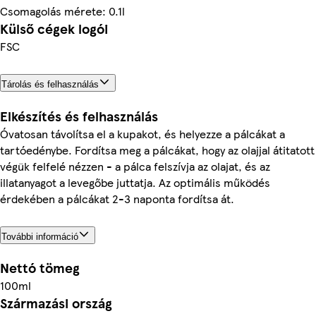
Csomagolás mérete: 0.1l
Külső cégek logói
FSC
Tárolás és felhasználás
Elkészítés és felhasználás
Óvatosan távolítsa el a kupakot, és helyezze a pálcákat a
tartóedénybe. Fordítsa meg a pálcákat, hogy az olajjal átitatott
végük felfelé nézzen - a pálca felszívja az olajat, és az
illatanyagot a levegőbe juttatja. Az optimális működés
érdekében a pálcákat 2-3 naponta fordítsa át.
További információ
Nettó tömeg
100ml
Származási ország