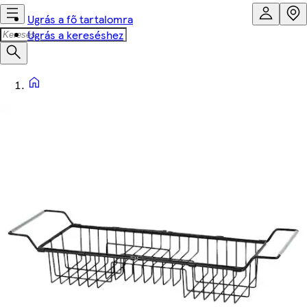
Ugrás a fő tartalomra
Ugrás a kereséshez