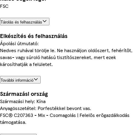
FSC
Tárolás és felhasználás
Elkészítés és felhasználás
Ápolási útmutató:
Nedves ruhával törölje le. Ne használjon oldószert, fehérítőt,
savas- vagy súroló hatású tisztítószereket, mert ezek
károsíthatják a felületet.
További információ
Származási ország
Származási hely: Kína
Anyagösszetétel: Porfestékkel bevont vas.
FSC® C207363 - Mix - Csomagolás | Felelős erőgazdálkodás
támogatása.