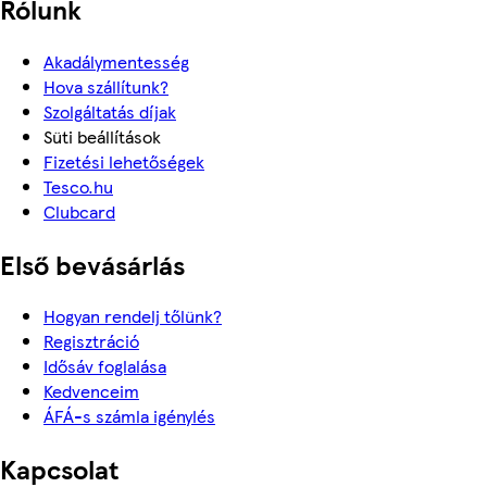
Rólunk
Akadálymentesség
Hova szállítunk?
Szolgáltatás díjak
Süti beállítások
Fizetési lehetőségek
Tesco.hu
Clubcard
Első bevásárlás
Hogyan rendelj tőlünk?
Regisztráció
Idősáv foglalása
Kedvenceim
ÁFÁ-s számla igénylés
Kapcsolat