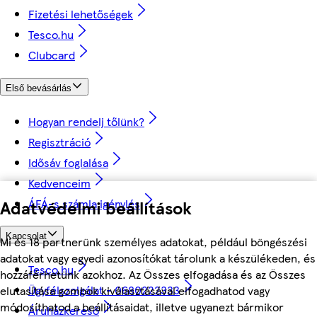
Fizetési lehetőségek
Tesco.hu
Clubcard
Első bevásárlás
Hogyan rendelj tőlünk?
Regisztráció
Idősáv foglalása
Kedvenceim
ÁFÁ-s számla igénylés
Adatvédelmi beállítások
Kapcsolat
Mi és 18 partnerünk személyes adatokat, például böngészési
adatokat vagy egyedi azonosítókat tárolunk a készülékeden, és
Tesco.hu
hozzáférhetünk azokhoz. Az Összes elfogadása és az Összes
Ügyfélszolgálat - 0680222333
elutasítása gombok kiválasztásával elfogadhatod vagy
módosíthatod a beállításaidat, illetve ugyanezt bármikor
Áruházkereső