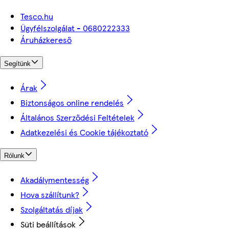
Tesco.hu
Ügyfélszolgálat - 0680222333
Áruházkereső
Segítünk
Árak
Biztonságos online rendelés
Általános Szerződési Feltételek
Adatkezelési és Cookie tájékoztató
Rólunk
Akadálymentesség
Hova szállítunk?
Szolgáltatás díjak
Süti beállítások