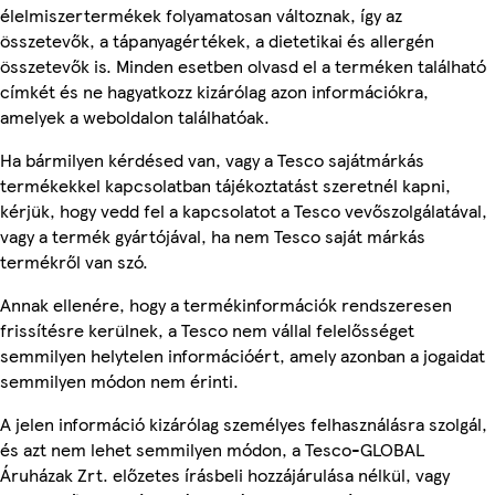
élelmiszertermékek folyamatosan változnak, így az
összetevők, a tápanyagértékek, a dietetikai és allergén
összetevők is. Minden esetben olvasd el a terméken található
címkét és ne hagyatkozz kizárólag azon információkra,
amelyek a weboldalon találhatóak.
Ha bármilyen kérdésed van, vagy a Tesco sajátmárkás
termékekkel kapcsolatban tájékoztatást szeretnél kapni,
kérjük, hogy vedd fel a kapcsolatot a Tesco vevőszolgálatával,
vagy a termék gyártójával, ha nem Tesco saját márkás
termékről van szó.
Annak ellenére, hogy a termékinformációk rendszeresen
frissítésre kerülnek, a Tesco nem vállal felelősséget
semmilyen helytelen információért, amely azonban a jogaidat
semmilyen módon nem érinti.
A jelen információ kizárólag személyes felhasználásra szolgál,
és azt nem lehet semmilyen módon, a Tesco-GLOBAL
Áruházak Zrt. előzetes írásbeli hozzájárulása nélkül, vagy